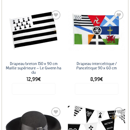
Ajouter
Ajouter
aux
aux
favoris
favoris
Drapeau breton 150 x 90 cm
Drapeau interceltique /
Maille supérieure – Le Gwenn ha
Panceltique 90 x 60 cm
du
12,99
€
8,99
€
Voir le produit
Voir le produit
Ajouter
Ajouter