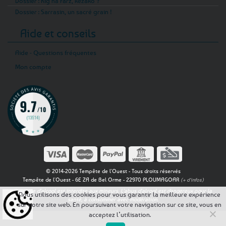
Dossier : Kig ha Farz, kézako ?
Dossier : Sarrasin, un sacré grain !
Aide et conseils
Aide - Questions fréquentes
Mon compte
© 2014-2026 Tempête de l'Ouest - Tous droits réservés
Tempête de l'Ouest - 6E ZA de Bel Orme - 22970 PLOUMAGOAR
(+ d'infos)
La vente d'alcool est interdite aux mineurs. L'abus d'alcool est dangereux pour la
Nous utilisons des cookies pour vous garantir la meilleure expérience
santé, à consommer avec modération.
sur notre site web. En poursuivant votre navigation sur ce site, vous en
acceptez l’utilisation.