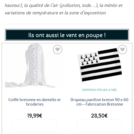
hauteur), la qualité de l’air (pollution, iode…), la météo et
variations de température et la zone d’exposition.
Ils ont aussi le vent en poupe !
Ajouter
Ajouter
aux
aux
favoris
favoris
DRAPEAUX ATELIER LE MÉE
Coiffe bretonne en dentelle et
Drapeau pavillon breton 90 x 60
broderies
cm – Fabrication Bretonne
19,99
€
28,50
€
Voir le produit
Voir le produit