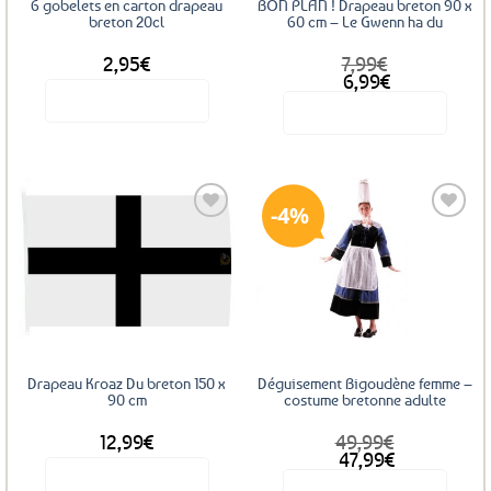
6 gobelets en carton drapeau
BON PLAN ! Drapeau breton 90 x
la
breton 20cl
60 cm – Le Gwenn ha du
page
2,95
€
7,99
€
du
Le
Le
6,99
€
produit
prix
prix
Voir le produit
Voir le produit
initial
actuel
était :
est :
7,99€.
6,99€.
4%
Ajouter
Ajouter
aux
aux
favoris
favoris
Drapeau Kroaz Du breton 150 x
Déguisement Bigoudène femme –
90 cm
costume bretonne adulte
12,99
€
49,99
€
Le
Le
47,99
€
prix
prix
Voir le produit
Voir le produit