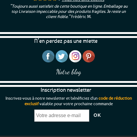
“Toujours aussi satisfait de cette boutique en ligne. Emballage au
Les
top Livraison impeccable pour des produits fragiles. Je reste un
options
client fidèle.”
Frédéric M.
peuvent
être
choisies
sur
N’en perdez pas une miette
la
page
du
produit
Notre blog
Inscription newsletter
Inscrivez-vous à notre newsletter et bénéficiez d'un
code de réduction
exclusif
valable pour votre prochaine commande