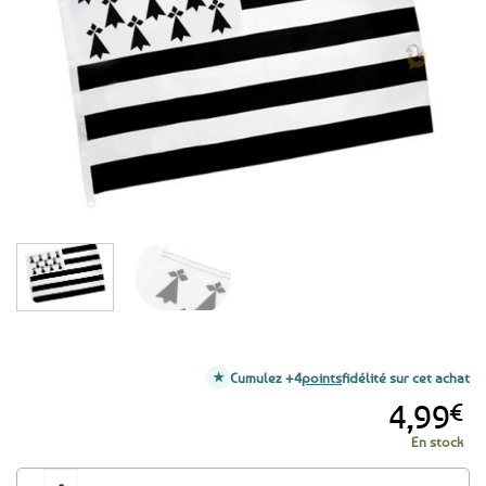
aux
favoris
Cumulez +4
points
fidélité sur cet achat
4,99
€
En stock
quantité de Drapeau breton 50 x 40 cm Maille supérieure - Le Gwenn ha d