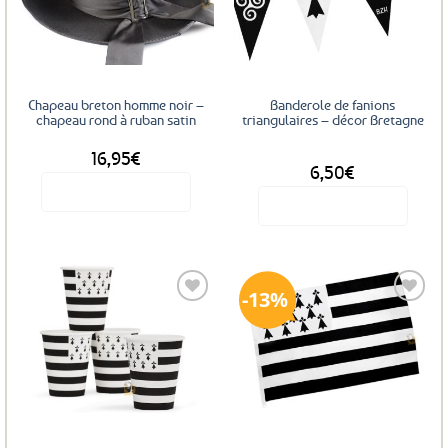
aux
aux
favoris
favoris
Chapeau breton homme noir –
Banderole de fanions
chapeau rond à ruban satin
triangulaires – décor Bretagne
16,95
€
DÈS
6,50
€
Voir le produit
Voir le produit
Ce
produit
a
13%
plusieurs
variations.
Les
Ajouter
Ajouter
options
aux
aux
favoris
favoris
peuvent
être
choisies
sur