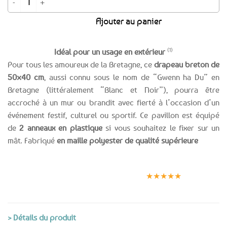
Ajouter au panier
(1)
Idéal pour un usage en extérieur
Pour tous les amoureux de la Bretagne, ce
drapeau breton de
50×40 cm
, aussi connu sous le nom de “Gwenn ha Du” en
Bretagne (littéralement “Blanc et Noir”), pourra être
accroché à un mur ou brandit avec fierté à l’occasion d’un
événement festif, culturel ou sportif. Ce pavillon est équipé
de
2 anneaux en plastique
si vous souhaitez le fixer sur un
mât. Fabriqué
en maille polyester de qualité supérieure
Expédition le
Clients
Paiement
jour même
satisfaits
sécurisé
★★★★★
(voir conditions)
> Détails du produit