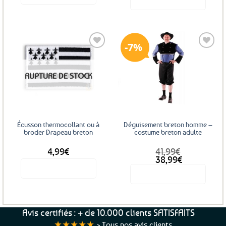
initial
actuel
était :
est :
49,99€.
47,99€.
7%
Ajouter
Ajouter
RUPTURE DE STOCK
aux
aux
favoris
favoris
Écusson thermocollant ou à
Déguisement breton homme –
broder Drapeau breton
costume breton adulte
4,99
€
41,99
€
Le
Le
38,99
€
prix
prix
Voir le produit
Voir le produit
initial
actuel
était :
est :
Ce
41,99€.
38,99€.
produit
a
Avis certifiés : + de 10.000 clients SATISFAITS
plusieurs
★★★★★
>
Tous nos avis clients
variations.