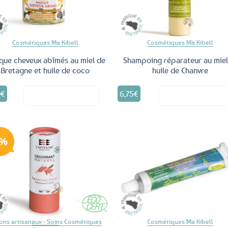
Cosmétiques Ma Kibell
Cosmétiques Ma Kibell
ue cheveux abîmés au miel de
Shampoing réparateur au miel
Bretagne et huile de coco
huile de Chanvre
0
€
6,75
€
Voir le produit
Voir le produ
8%
Ajouter
Ajo
aux
a
favoris
fav
ons artisanaux - Soins Cosmétiques
Cosmétiques Ma Kibell