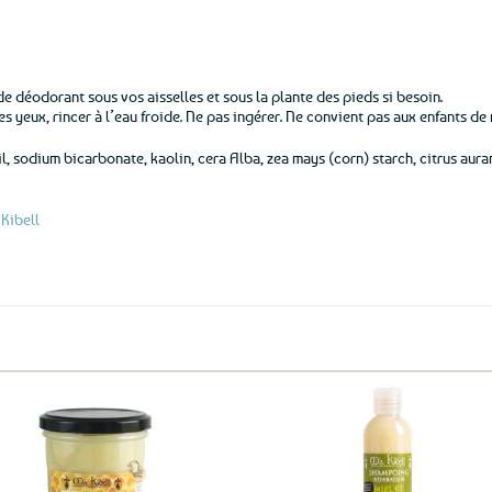
e déodorant sous vos aisselles et sous la plante des pieds si besoin.
es yeux, rincer à l’eau froide. Ne pas ingérer. Ne convient pas aux enfants de
l, sodium bicarbonate, kaolin, cera Alba, zea mays (corn) starch, citrus aura
Kibell
Ajouter
Ajo
aux
a
favoris
fav