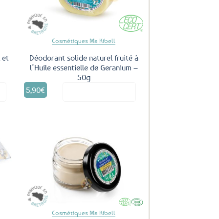
Cosmétiques Ma Kibell
 et
Déodorant solide naturel fruité à
l’Huile essentielle de Geranium –
50g
5,90
€
it
Voir le produit
uter
Ajouter
ux
aux
oris
favoris
Cosmétiques Ma Kibell