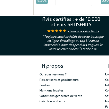
9,50
€
0,70
Voir le produit
Avis certifiés : + de 10.000
clients SATISFAITS
★★★★★
>
Tous nos avis clients
ur. La Bretagne à
“Toujours aussi satisfait de cette boutique
en ligne. Emballage au top Livraison
 moi qui suis si loin
impeccable pour des produits fragiles. Je
e”
Cathy P.
reste un client fidèle.”
Frédéric M.
A propos
Qui sommes-nous ?
Li
Nos artisans et producteurs
Co
Cookies
Fa
Mentions légales
Co
Conditions générales de vente
Sa
Avis de nos clients
Fo
Pa