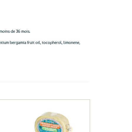
 moins de 36 mois.
ntium bergamia fruit oil, tocopherol, limonene,
uter
Ajouter
ux
aux
oris
favoris