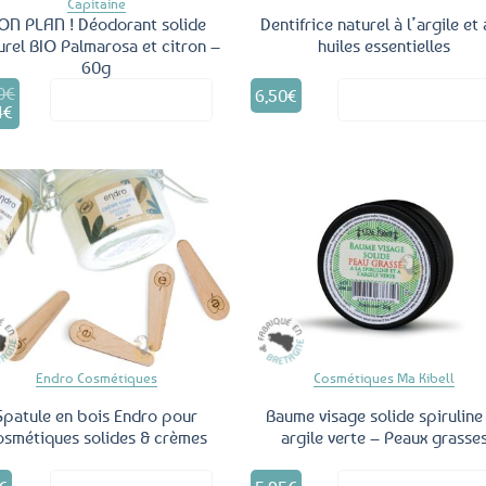
Capitaine
ON PLAN ! Déodorant solide
Dentifrice naturel à l’argile et
urel BIO Palmarosa et citron –
huiles essentielles
60g
0
€
6,50
€
Voir le produit
Voir le produ
4
€
e
al
rix
 :
ctuel
0€.
st :
1,04€.
Ajouter
Ajo
aux
a
favoris
fav
Endro Cosmétiques
Cosmétiques Ma Kibell
Spatule en bois Endro pour
Baume visage solide spiruline
osmétiques solides & crèmes
argile verte – Peaux grasse