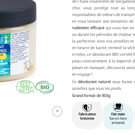
de l’huile essentielle de bergamot
choc vous protège tout au long 
Ajouter
responsables de odeurs de transpir
aux
en vous laissant une sensation de 
favoris
rudement efficace
qui vous met en 
ou durant les périodes de chaleur i
la perfection sous vos aisselles e
en beurre de karité, terminé la séc
irritées, ce déodorant BIO certifié 
peau contrairement à la majorité d
jamais en manquer, découvrez auss
en voyage !
Ce
déodorant naturel
sous forme d
aisselles que sous les pieds.
Grand format de 160g
❤
Fabrication
Fait main
bretonne
Savoir-faire
artisanal
Ajouter