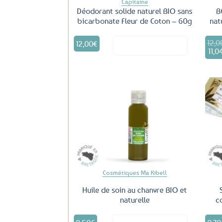
Capitaine
Déodorant solide naturel BIO sans
B
bicarbonate Fleur de Coton – 60g
nat
12,0
Le
12,00
€
Voir le produit
prix
11,0
L
initi
p
était
a
12,0
e
1
Ajouter
aux
favoris
Cosmétiques Ma Kibell
Huile de soin au chanvre BIO et
naturelle
c