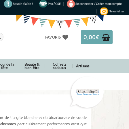
Besoin d’aide ?
Pro / CSE
Se connecter / Créer mon compte
Newsletter
0,00
€
FAVORIS
our de la
Beauté &
Coffrets
Artisans
fête
bien-être
cadeaux
nt de l’argile blanche et du bicarbonate de soude
odorantes
particulièrement performantes ainsi que