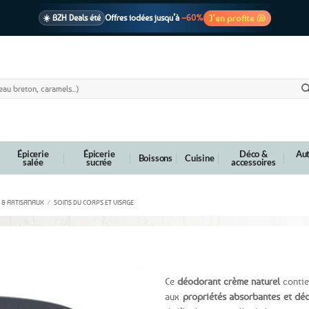
J’en profite 🐚
☀️ BZH Deals été
Offres iodées jusqu’à
–60%
🩷 CADEAU !
1 cadeau offert
dès 39€ d’achats
Voir cond. 🎁
📦 Livraison
En point relais dès
3,95€
seulement
Voir cond. 🚚
Épicerie
Épicerie
Déco &
Aut
Boissons
Cuisine
salée
sucrée
accessoires
 & ARTISANAUX
/
SOINS DU CORPS ET VISAGE
e essentielle de bergamote – Grand format 160g
Ce
déodorant crème naturel
contie
aux
propriétés absorbantes et dé