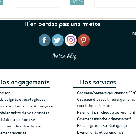
€
5,95
€
Voir le produit
Voir le produ
N’en perdez pas une miette
In
“J’ai mis 5 étoiles parce 
“Une boutique que je recommande pour
en mettre 6
leur sérieux, des bons et beaux produits
Notre blog
Je suis plus que satisfait
et une équipe à l’écoute :-)”
Patricia M.
de ma livraison. Ne chan
Nos engagements
Nos services
vraison
Cadeaux/paniers gourmands CE/
lis soignés et écologiques
Cadeaux d’accueil hébergements
touristiques bretons
brication bretonne et française
Paiement par chèque ou virement
nfidentialité de vos données
Paiement mandat administratif
tisfait ou remboursé
Retrait gratuit sur Guingamp
rmulaire de rétractation
Evénements et cérémonies
iement sécurisé