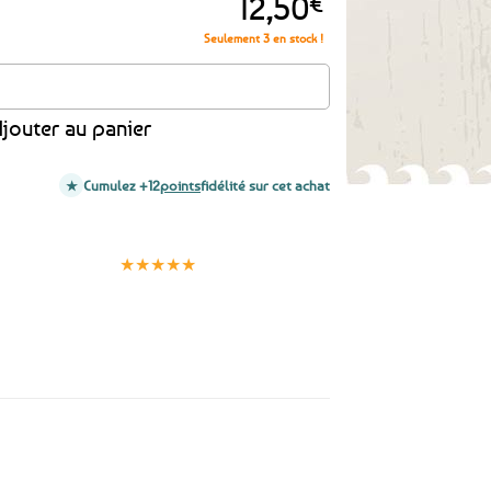
12,50
€
Seulement 3 en stock !
l à l'huile essentielle de bergamote - Grand format 160g
jouter au panier
Cumulez +12
points
fidélité sur cet achat
Clients
Paiement
satisfaits
sécurisé
★★★★★