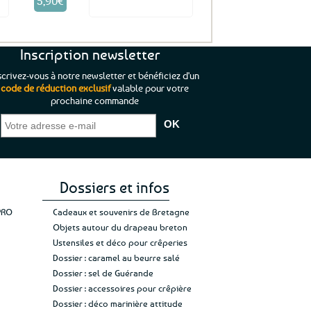
5,90
€
it
Voir le produit
Inscription newsletter
scrivez-vous à notre newsletter et bénéficiez d'un
code de réduction exclusif
valable pour votre
prochaine commande
que je pouvais pas
“C’est agréable et tout aussi rassurant
“
 ;)
de constater qu’il n’y a pas de petite
l’oue
e de mon achat et
commande, mais un client à satisfaire.”
rapid
gez rien”
Jade C.
Guy H.
Vive 
Dossiers et infos
PRO
Cadeaux et souvenirs de Bretagne
Objets autour du drapeau breton
Ustensiles et déco pour crêperies
Dossier : caramel au beurre salé
Dossier : sel de Guérande
Dossier : accessoires pour crêpière
Dossier : déco marinière attitude