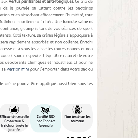
e aux
vertus purifiantes et anti-fongiques
. Ce trio de
de la journée en luttant contre les bactéries
ation et en absorbant efficacement l’humidité, tout
fraîcheur subtilement fruitée. Une
formule saine et
confiance, y compris lors de vos séances de sport
ntense. Côté texture, sa crème légère s’appliquera à
t sera rapidement absorbée et non collante. Enrichi
heresse et à vous les aisselles toutes douces et non
Ecocert saura respecter l’équilibre naturel de votre
es déodorants chimiques et industriels. Et pour ne
i sa
version mini
pour l’emporter dans votre sac ou
e crème pourra être appliqué aussi bien sous les
Efficacité naturelle
Certifié BIO
Non testé sur les
Protection &
par Ecocert
animaux
fraîcheur toute la
Greenlife
journée