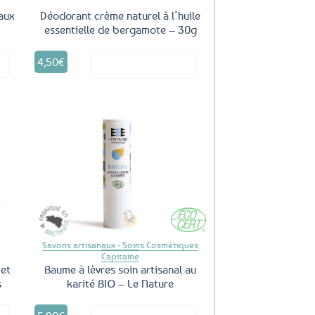
 aux
Déodorant crème naturel à l’huile
essentielle de bergamote – 30g
4,50
€
it
Voir le produit
uter
Ajouter
ux
aux
oris
favoris
Savons artisanaux - Soins Cosmétiques
Capitaine
 et
Baume à lèvres soin artisanal au
s
karité BIO – Le Nature