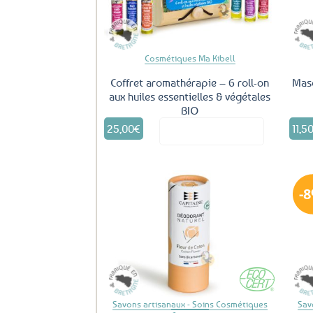
Cosmétiques Ma Kibell
Coffret aromathérapie – 6 roll-on
Masq
aux huiles essentielles & végétales
BIO
25,00
€
11,5
Voir le produit
Ajouter
aux
favoris
Savons artisanaux - Soins Cosmétiques
Sav