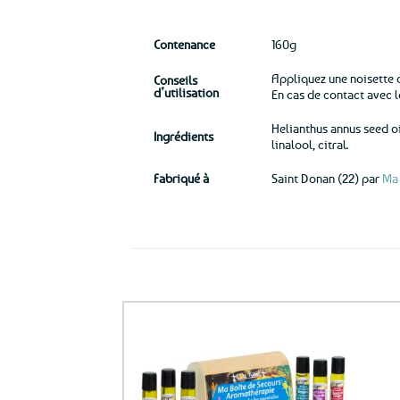
Contenance
160g
Appliquez une noisette d
Conseils
d’utilisation
En cas de contact avec l
Helianthus annus seed oi
Ingrédients
linalool, citral.
Fabriqué à
Saint Donan (22) par
Ma 
Ils ont aussi le vent en poupe !
Ajouter
aux
favoris