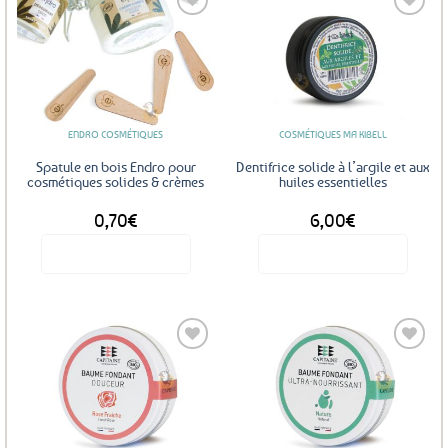
Ajouter
Ajouter
aux
aux
favoris
favoris
ENDRO COSMÉTIQUES
COSMÉTIQUES MA KIBELL
Spatule en bois Endro pour
Dentifrice solide à l’argile et aux
cosmétiques solides & crèmes
huiles essentielles
0,70
€
6,00
€
Voir le produit
Voir le produit
Ajouter
Ajouter
aux
aux
favoris
favoris