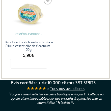
Ajouter
aux
favoris
COSMÉTIQUES MA KIBELL
Déodorant solide naturel fruité à
l’Huile essentielle de Geranium –
50g
5,90
€
Voir le produit
Avis certifiés : + de 10.000 clients SATISFAITS
★★★★★
>
Tous nos avis clients
“Toujours aussi satisfait de cette boutique en ligne. Emballage au
top Livraison impeccable pour des produits fragiles. Je reste un
client fidèle.”
Frédéric M.