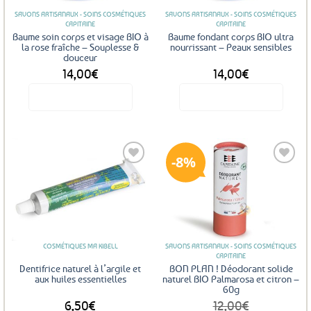
SAVONS ARTISANAUX - SOINS COSMÉTIQUES
SAVONS ARTISANAUX - SOINS COSMÉTIQUES
CAPITAINE
CAPITAINE
Baume soin corps et visage BIO à
Baume fondant corps BIO ultra
la rose fraîche – Souplesse &
nourrissant – Peaux sensibles
douceur
14,00
€
14,00
€
Voir le produit
Voir le produit
8%
Ajouter
Ajouter
aux
aux
favoris
favoris
COSMÉTIQUES MA KIBELL
SAVONS ARTISANAUX - SOINS COSMÉTIQUES
CAPITAINE
Dentifrice naturel à l’argile et
BON PLAN ! Déodorant solide
aux huiles essentielles
naturel BIO Palmarosa et citron –
60g
6,50
€
12,00
€