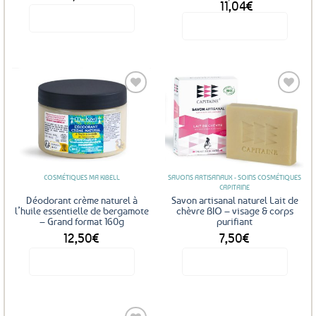
Le
Le
11,04
€
prix
prix
Voir le produit
Voir le produit
initial
actuel
était :
est :
12,00€.
11,04€.
Ajouter
Ajouter
aux
aux
favoris
favoris
COSMÉTIQUES MA KIBELL
SAVONS ARTISANAUX - SOINS COSMÉTIQUES
CAPITAINE
Déodorant crème naturel à
Savon artisanal naturel Lait de
l’huile essentielle de bergamote
chèvre BIO – visage & corps
– Grand format 160g
purifiant
12,50
€
7,50
€
Voir le produit
Voir le produit