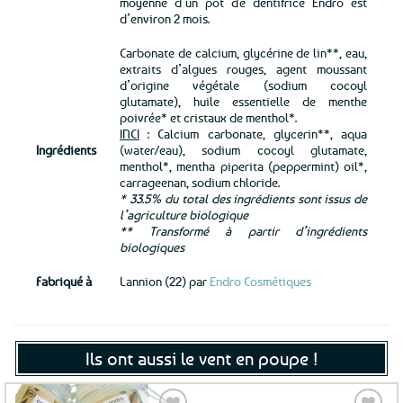
moyenne d’un pot de dentifrice Endro est
d’environ 2 mois.
Carbonate de calcium, glycérine de lin**, eau,
extraits d’algues rouges, agent moussant
d’origine végétale (sodium cocoyl
glutamate), huile essentielle de menthe
poivrée* et cristaux de menthol*.
INCI
: Calcium carbonate, glycerin**, aqua
Ingrédients
(water/eau), sodium cocoyl glutamate,
menthol*, mentha piperita (peppermint) oil*,
carrageenan, sodium chloride.
* 33.5% du total des ingrédients sont issus de
l’agriculture biologique
** Transformé à partir d’ingrédients
biologiques
Fabriqué à
Lannion (22) par
Endro Cosmétiques
Ils ont aussi le vent en poupe !