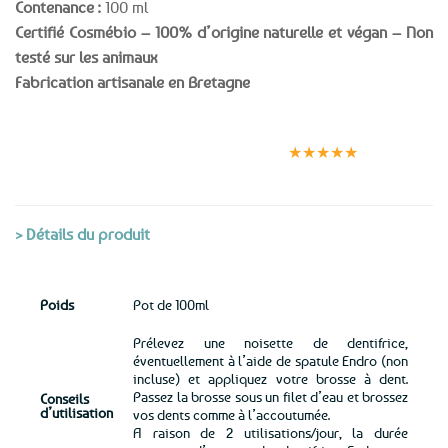
Contenance :
100 ml
Certifié Cosmébio –
100% d’origine naturelle et végan – Non
testé sur les animaux
Fabrication artisanale en Bretagne
Expédition le
Clients
Paiement
jour même
satisfaits
sécurisé
★★★★★
(voir conditions)
> Détails du produit
Poids
Pot de 100ml
Prélevez une noisette de dentifrice,
éventuellement à l’aide de spatule Endro (non
incluse) et appliquez votre brosse à dent.
Passez la brosse sous un filet d’eau et brossez
Conseils
d’utilisation
vos dents comme à l’accoutumée.
A raison de 2 utilisations/jour, la durée