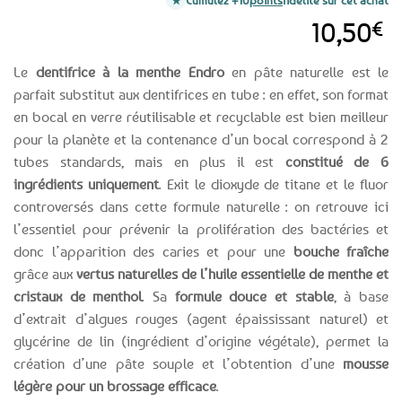
Cumulez +10
points
fidélité sur cet achat
10,50
€
Le
dentifrice à la menthe Endro
en pâte naturelle est le
parfait substitut aux dentifrices en tube : en effet, son format
en bocal en verre réutilisable et recyclable est bien meilleur
pour la planète et la contenance d’un bocal correspond à 2
tubes standards, mais en plus il est
constitué de 6
ingrédients uniquement
. Exit le dioxyde de titane et le fluor
controversés dans cette formule naturelle : on retrouve ici
l’essentiel pour prévenir la prolifération des bactéries et
donc l’apparition des caries et pour une
bouche fraîche
grâce aux
vertus naturelles de l’huile essentielle de menthe et
cristaux de menthol
. Sa
formule douce et stable
, à base
d’extrait d’algues rouges (agent épaississant naturel) et
glycérine de lin (ingrédient d’origine végétale), permet la
création d’une pâte souple et l’obtention d’une
mousse
légère pour un brossage efficace
.