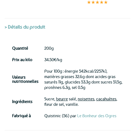
sécurisé
★★★★★
(voir conditions)
> Détails du produit
Quantité
200g
Prix au kilo
34.50€/kg
Pour 100g : énergie 542kcal/2257kJ,
matières grasses 32.6g dont acides gras
Valeurs
nutritionnelles
saturés 11g, glucides 53.3g dont sucres 51.5g,
protéines 6.3g, sel 0.5g
Sucre,
beurre
salé,
noisettes
,
cacahuètes
,
Ingrédients
fleur de sel, vanille.
Fabriqué à
Quistinic (56) par
Le Bonheur des Ogres