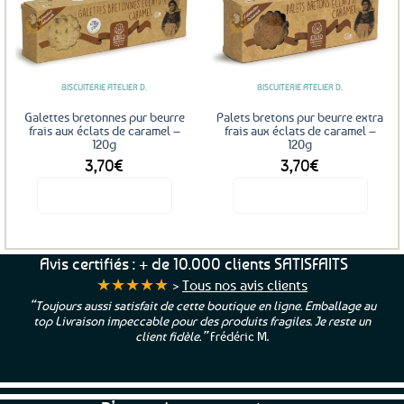
Ajouter
Ajouter
aux
aux
favoris
favoris
BISCUITERIE ATELIER D.
BISCUITERIE ATELIER D.
Galettes bretonnes pur beurre
Palets bretons pur beurre extra
frais aux éclats de caramel –
frais aux éclats de caramel –
120g
120g
3,70
€
3,70
€
Voir le produit
Voir le produit
Avis certifiés : + de 10.000 clients SATISFAITS
★★★★★
>
Tous nos avis clients
“Toujours aussi satisfait de cette boutique en ligne. Emballage au
top Livraison impeccable pour des produits fragiles. Je reste un
client fidèle.”
Frédéric M.