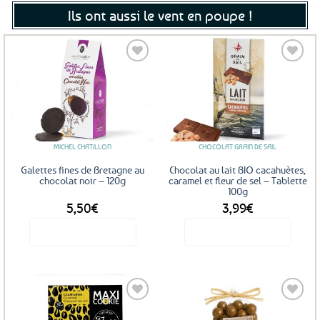
Ils ont aussi le vent en poupe !
Ajouter
Ajouter
aux
aux
favoris
favoris
MICHEL CHATILLON
CHOCOLAT GRAIN DE SAIL
Galettes fines de Bretagne au
Chocolat au lait BIO cacahuètes,
chocolat noir – 120g
caramel et fleur de sel – Tablette
100g
5,50
€
3,99
€
Voir le produit
Voir le produit