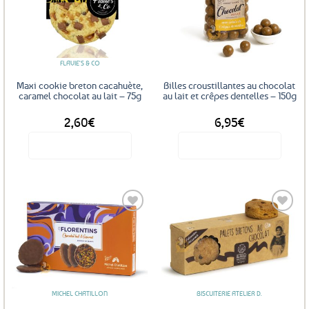
Ajouter
Ajouter
aux
aux
favoris
favoris
FLAVIE'S & CO
Maxi cookie breton cacahuète,
Billes croustillantes au chocolat
caramel chocolat au lait – 75g
au lait et crêpes dentelles – 150g
2,60
€
6,95
€
Voir le produit
Voir le produit
Ajouter
Ajouter
aux
aux
favoris
favoris
MICHEL CHATILLON
BISCUITERIE ATELIER D.