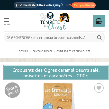
Passer
J’en profite 🐚
☀️ BZH Deals été
Offres iodées jusqu’à
–60%
au
contenu
🩷 CADEAU !
1 cadeau offert
dès 39€ d’achats
Voir cond. 🎁
MENU
📦 Livraison
En point relais dès
3,95€
seulement
Voir cond. 🚚
Recherche
pour :
ACCUEIL
/
ÉPICERIE SUCRÉE
/
CONFISERIES ET CHOCOLATS
Croquants des Ogres caramel beurre salé,
noisettes et cacahuètes – 200g
Ajouter