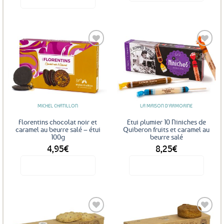
Ce
produit
a
plusieurs
variations.
Les
Ajouter
Ajouter
options
aux
aux
favoris
favoris
peuvent
être
MICHEL CHATILLON
LA MAISON D'ARMORINE
choisies
sur
Florentins chocolat noir et
Etui plumier 10 Niniches de
la
caramel au beurre salé – étui
Quiberon fruits et caramel au
100g
beurre salé
page
4,95
€
8,25
€
du
produit
Voir le produit
Voir le produit