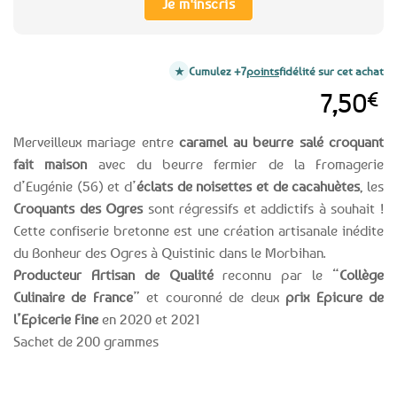
Je m'inscris
Cumulez +7
points
fidélité sur cet achat
7,50
€
Merveilleux mariage entre
caramel au beurre salé croquant
fait maison
avec du beurre fermier de la Fromagerie
d’Eugénie (56) et d’
éclats de noisettes et de cacahuètes
, les
Croquants des Ogres
sont régressifs et addictifs à souhait !
Cette confiserie bretonne est une création artisanale inédite
du Bonheur des Ogres à Quistinic dans le Morbihan.
Producteur Artisan de Qualité
reconnu par le “
Collège
Culinaire de France
” et couronné de deux
prix Epicure de
l’Epicerie Fine
en 2020 et 2021
Sachet de 200 grammes
Expédition le
Clients
Paiement
jour même
satisfaits