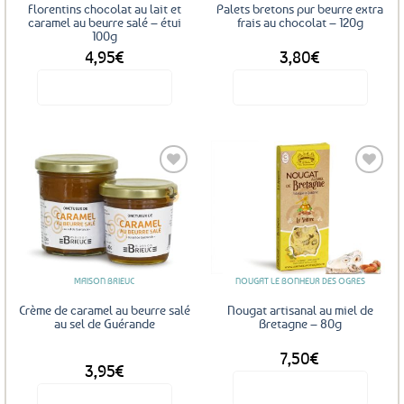
Florentins chocolat au lait et
Palets bretons pur beurre extra
caramel au beurre salé – étui
frais au chocolat – 120g
100g
4,95
€
3,80
€
Voir le produit
Voir le produit
Ajouter
Ajouter
aux
aux
favoris
favoris
MAISON BRIEUC
NOUGAT LE BONHEUR DES OGRES
Crème de caramel au beurre salé
Nougat artisanal au miel de
au sel de Guérande
Bretagne – 80g
7,50
€
DÈS
3,95
€
Voir le produit
Voir le produit