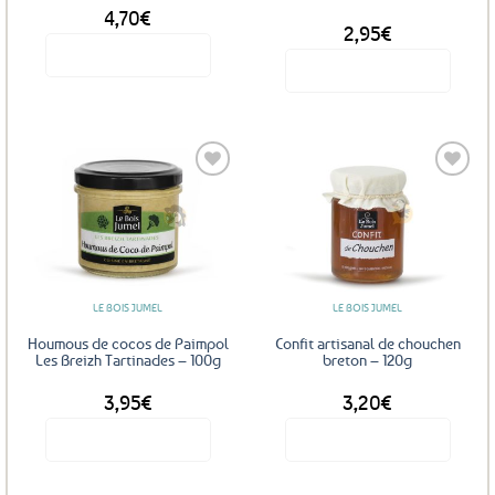
4,70
€
DÈS
2,95
€
Voir le produit
Voir le produit
Ce
produit
a
plusieurs
variations.
Les
Ajouter
Ajouter
options
aux
aux
favoris
favoris
peuvent
être
LE BOIS JUMEL
LE BOIS JUMEL
choisies
sur
Houmous de cocos de Paimpol
Confit artisanal de chouchen
la
Les Breizh Tartinades – 100g
breton – 120g
page
3,95
€
3,20
€
du
produit
Voir le produit
Voir le produit