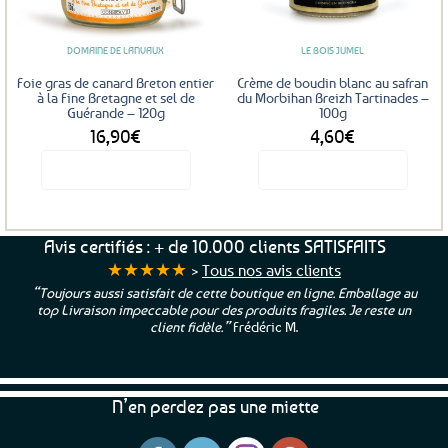
favoris
favoris
DOMAINE DE LANVAUX
LE BOIS JUMEL
Foie gras de canard Breton entier
Crème de boudin blanc au safran
à la Fine Bretagne et sel de
du Morbihan Breizh Tartinades –
Guérande – 120g
100g
16,90
€
4,60
€
Voir le produit
Voir le produit
Avis certifiés : + de 10.000 clients SATISFAITS
★★★★★
>
Tous nos avis clients
“Toujours aussi satisfait de cette boutique en ligne. Emballage au
top Livraison impeccable pour des produits fragiles. Je reste un
client fidèle.”
Frédéric M.
N’en perdez pas une miette