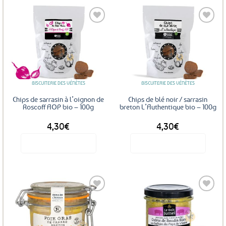
Ajouter
Ajouter
aux
aux
favoris
favoris
BISCUITERIE DES VÉNÈTES
BISCUITERIE DES VÉNÈTES
Chips de sarrasin à l’oignon de
Chips de blé noir / sarrasin
Roscoff AOP bio – 100g
breton L’Authentique bio – 100g
4,30
€
4,30
€
Voir le produit
Voir le produit
Ajouter
Ajouter
aux
aux