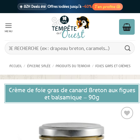
Passer
J’en profite 🐚
☀️ BZH Deals été
Offres iodées jusqu’à
–60%
au
contenu
🩷 CADEAU !
1 cadeau offert
dès 39€ d’achats
Voir cond. 🎁
MENU
📦 Livraison
En point relais dès
3,95€
seulement
Voir cond. 🚚
Recherche
pour :
ACCUEIL
/
ÉPICERIE SALÉE
/
PRODUITS DU TERROIR
/
FOIES GRAS ET CRÈMES
Crème de foie gras de canard Breton aux figues
et balsamique – 90g
Ajouter