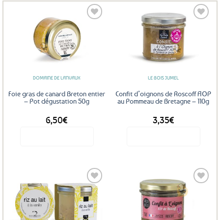
Ajouter
Ajouter
aux
aux
favoris
favoris
DOMAINE DE LANVAUX
LE BOIS JUMEL
Foie gras de canard Breton entier
Confit d’oignons de Roscoff AOP
– Pot dégustation 50g
au Pommeau de Bretagne – 110g
6,50
€
3,35
€
Voir le produit
Voir le produit
Ajouter
Ajouter
aux
aux
favoris
favoris