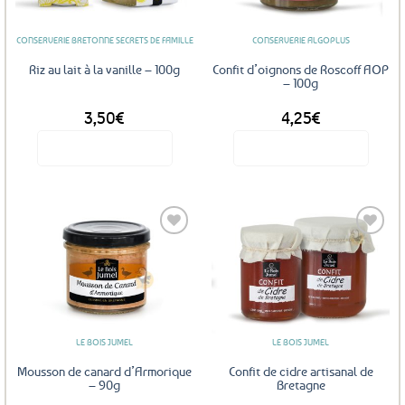
CONSERVERIE BRETONNE SECRETS DE FAMILLE
CONSERVERIE ALGOPLUS
Riz au lait à la vanille – 100g
Confit d’oignons de Roscoff AOP
– 100g
3,50
€
4,25
€
Voir le produit
Voir le produit
Ajouter
Ajouter
aux
aux
favoris
favoris
LE BOIS JUMEL
LE BOIS JUMEL
Mousson de canard d’Armorique
Confit de cidre artisanal de
– 90g
Bretagne