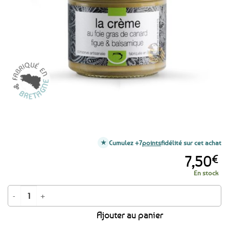
aux
favoris
Cumulez +7
points
fidélité sur cet achat
7,50
€
En stock
quantité de Crème de foie gras de canard Breton aux figues et balsamique
Ajouter au panier