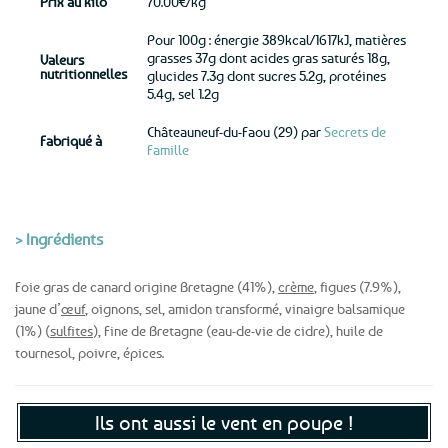
Prix au kilo
70.00€/kg
Pour 100g : énergie 389kcal/1617kJ, matières
grasses 37g dont acides gras saturés 18g,
Valeurs
nutritionnelles
glucides 7.3g dont sucres 5.2g, protéines
5.4g, sel 1.2g
Châteauneuf-du-Faou (29) par
Secrets de
Fabriqué à
Famille
> Ingrédients
Foie gras de canard origine Bretagne (41%),
crème
, figues (7.9%),
jaune d’
œuf
, oignons, sel, amidon transformé, vinaigre balsamique
(1%) (
sulfites
), Fine de Bretagne (eau-de-vie de cidre), huile de
tournesol, poivre, épices.
Ils ont aussi le vent en poupe !