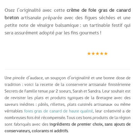
Osez l’originalité avec cette
crème de foie gras de canard
breton
artisanale préparée avec des figues séchées et une
petite note de vinaigre balsamique : un tartinable festif qui
sera assurément adopté par les fins gourmets !
Expédition le
Clients
Paiement
jour même
satisfaits
sécurisé
★★★★★
(voir conditions)
Une pincée d’audace, un soupçon d’originalité et une bonne dose de
tradition : voici la recette de la conserverie artisanale finistérienne
Secrets de Famille tenue par 2 soeurs, Sarah et Sandra. Leur souhait est
de revisiter les plats et produits typiques de la Bretagne avec des
saveurs inédites : pâtés, rillettes, plats cuisinés artisanaux ou même
véritables
foies gras de canard de haute qualité
, leur créativité a de
nombreuses fois été récompensée. Tous ces bons produits de la région
sont fabriqués avec des
ingrédients de premier choix, sans ajouts de
conservateurs, colorants ni additifs
.