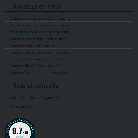
Dossiers et infos
Cadeaux et souvenirs de Bretagne
Objets autour du drapeau breton
Ustensiles et déco pour crêperies
Dossier : caramel au beurre salé
Dossier : sel de Guérande
Dossier : accessoires pour crêpière
Dossier : déco marinière attitude
Dossier : Kig ha Farz, kézako ?
Dossier : Sarrasin, un sacré grain !
Aide et conseils
Aide - Questions fréquentes
Mon compte