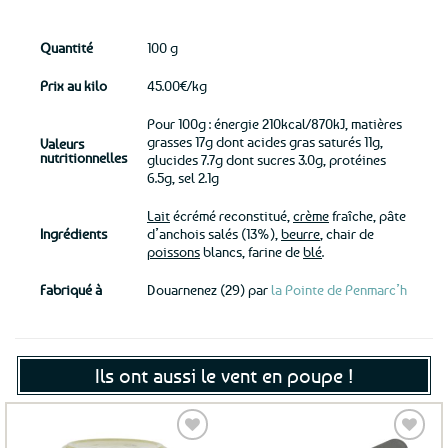
Quantité
100 g
Prix au kilo
45.00€/kg
Pour 100g : énergie 210kcal/870kJ, matières
grasses 17g dont acides gras saturés 11g,
Valeurs
nutritionnelles
glucides 7.7g dont sucres 3.0g, protéines
6.5g, sel 2.1g
Lait
écrémé reconstitué,
crème
fraîche, pâte
Ingrédients
d’anchois salés (13%),
beurre
, chair de
poissons
blancs, farine de
blé
.
Fabriqué à
Douarnenez (29) par
la Pointe de Penmarc’h
Ils ont aussi le vent en poupe !