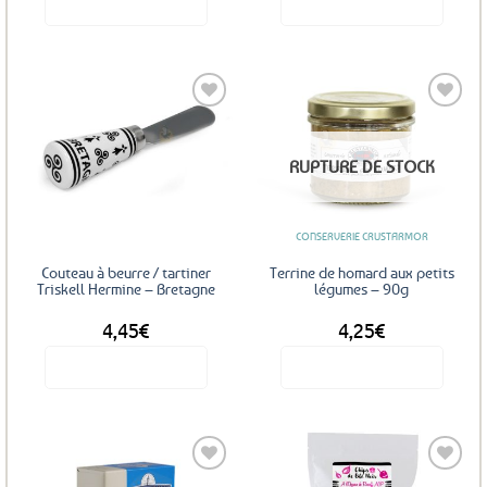
Voir le produit
Voir le produit
Ajouter
Ajouter
RUPTURE DE STOCK
aux
aux
favoris
favoris
CONSERVERIE CRUSTARMOR
Couteau à beurre / tartiner
Terrine de homard aux petits
Triskell Hermine – Bretagne
légumes – 90g
4,45
€
4,25
€
Voir le produit
Voir le produit