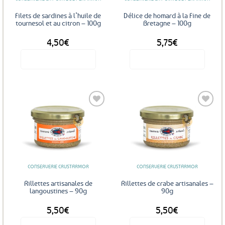
Filets de sardines à l’huile de
Délice de homard à la Fine de
tournesol et au citron – 100g
Bretagne – 100g
4,50
€
5,75
€
Voir le produit
Voir le produit
Ajouter
Ajouter
aux
aux
favoris
favoris
CONSERVERIE CRUSTARMOR
CONSERVERIE CRUSTARMOR
Rillettes artisanales de
Rillettes de crabe artisanales –
langoustines – 90g
90g
5,50
€
5,50
€