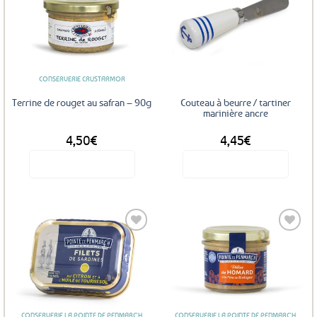
Ajouter
Ajouter
aux
aux
favoris
favoris
CONSERVERIE CRUSTARMOR
Terrine de rouget au safran – 90g
Couteau à beurre / tartiner
marinière ancre
4,50
€
4,45
€
Voir le produit
Voir le produit
Ajouter
Ajouter
aux
aux
favoris
favoris
CONSERVERIE LA POINTE DE PENMARC'H
CONSERVERIE LA POINTE DE PENMARC'H