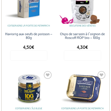
Ajouter
Ajouter
aux
aux
favoris
favoris
CONSERVERIE LA POINTE DE PENMARC'H
BISCUITERIE DES VÉNÈTES
Haviorig aux oeufs de poisson –
Chips de sarrasin à l’oignon de
80g
Roscoff AOP bio – 100g
4,50
€
4,30
€
Voir le produit
Voir le produit
Ajouter
Ajouter
aux
aux
favoris
favoris
CONSERVERIE L'ÎLE BLEUE
CONSERVERIE LA POINTE DE PENMARC'H