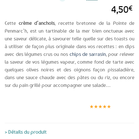
4,50
€
Cette
crème d’anchois
, recette bretonne de la Pointe de
Penmarc’h, est un tartinable de la mer bien onctueux avec
une saveur délicate, à savourer telle quelle sur des toasts ou
à utiliser de façon plus originale dans vos recettes : en dips
avec des légumes crus ou nos
chips de sarrasin
, pour relever
la saveur de vos légumes vapeur, comme fond de tarte avec
quelques olives noires et des oignons façon pissaladière,
dans une sauce chaude avec des pâtes ou du riz, ou encore
sur du pain grillé pour accompagner une salade…
Expédition le
Clients
Paiement
jour même
satisfaits
sécurisé
★★★★★
(voir conditions)
> Détails du produit