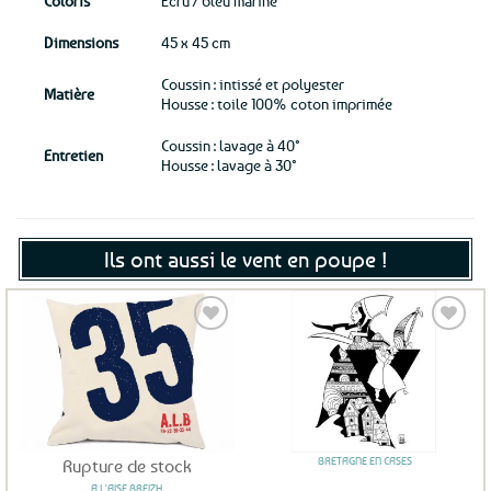
Coloris
Ecru / bleu marine
Dimensions
45 x 45 cm
Coussin : intissé et polyester
Matière
Housse : toile 100% coton imprimée
Coussin : lavage à 40°
Entretien
Housse : lavage à 30°
Ils ont aussi le vent en poupe !
Ajouter
Ajouter
aux
aux
favoris
favoris
BRETAGNE EN CASES
Rupture de stock
A L'AISE BREIZH