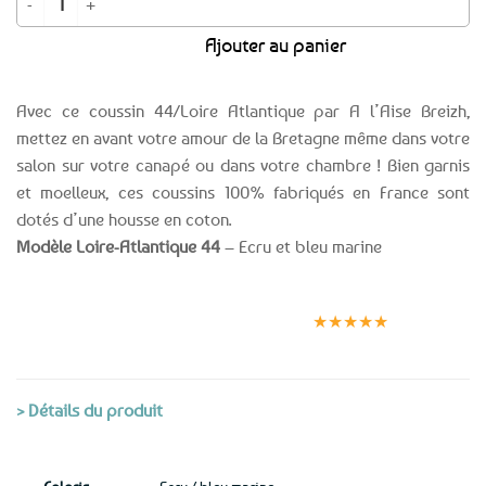
Ajouter au panier
Avec ce coussin 44/Loire Atlantique par A l’Aise Breizh,
mettez en avant votre amour de la Bretagne même dans votre
salon sur votre canapé ou dans votre chambre ! Bien garnis
et moelleux, ces coussins 100% fabriqués en France sont
dotés d’une housse en coton.
Modèle Loire-Atlantique 44
– Ecru et bleu marine
Expédition le
Clients
Paiement
jour même
satisfaits
sécurisé
★★★★★
(voir conditions)
> Détails du produit