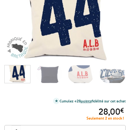
aux
favoris
Cumulez +28
points
fidélité sur cet achat
28,00
€
Seulement 2 en stock !
quantité de Coussin Loire-Atlantique 44 A l’Aise Breizh - Fabrication Bre