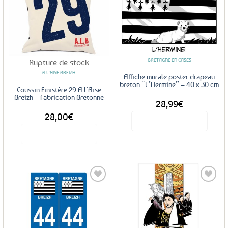
variations.
Les
Ajouter
Ajouter
options
aux
aux
favoris
favoris
peuvent
être
BRETAGNE EN CASES
Rupture de stock
choisies
sur
A L'AISE BREIZH
Affiche murale poster drapeau
la
breton “L’Hermine” – 40 x 30 cm
Coussin Finistère 29 A l’Aise
page
Breizh – Fabrication Bretonne
28,99
€
du
28,00
€
produit
Voir le produit
Voir le produit
Ajouter
Ajouter
aux
aux
favoris
favoris