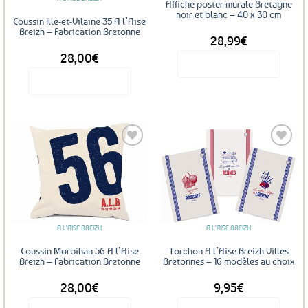
Affiche poster murale Bretagne
noir et blanc – 40 x 30 cm
Coussin Ille-et-Vilaine 35 A l’Aise
Breizh – Fabrication Bretonne
28,99
€
28,00
€
Voir le produit
Voir le produit
Ajouter
Ajouter
aux
aux
favoris
favoris
A L'AISE BREIZH
A L'AISE BREIZH
Coussin Morbihan 56 A l’Aise
Torchon A l’Aise Breizh Villes
Breizh – Fabrication Bretonne
Bretonnes – 16 modèles au choix
28,00
€
9,95
€