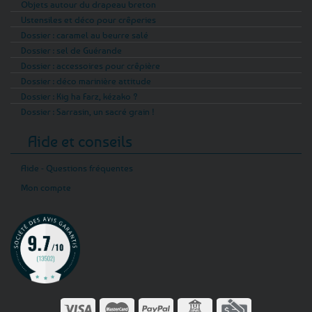
Objets autour du drapeau breton
Ustensiles et déco pour crêperies
Dossier : caramel au beurre salé
Dossier : sel de Guérande
Dossier : accessoires pour crêpière
Dossier : déco marinière attitude
Dossier : Kig ha Farz, kézako ?
Dossier : Sarrasin, un sacré grain !
Aide et conseils
Aide - Questions fréquentes
Mon compte