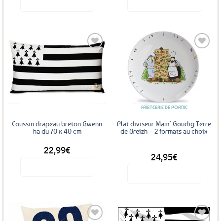
Voir le produit
Voir le produit
Ce
produit
a
plusieurs
variations.
Les
Ajouter
Ajouter
options
aux
aux
favoris
favoris
peuvent
être
FAÏENCERIE DE PORNIC
choisies
sur
Coussin drapeau breton Gwenn
Plat diviseur Mam’ Goudig Terre
la
ha du 70 x 40 cm
de Breizh – 2 formats au choix
page
22,99
€
DÈS
du
24,95
€
produit
Voir le produit
Voir le produit
Ce
produit
a
plusieurs