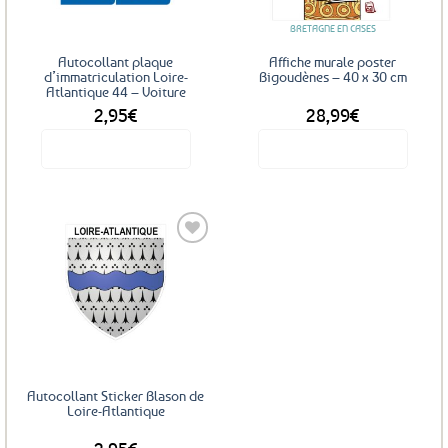
BRETAGNE EN CASES
Autocollant plaque
Affiche murale poster
d’immatriculation Loire-
Bigoudènes – 40 x 30 cm
Atlantique 44 – Voiture
2,95
€
28,99
€
Voir le produit
Voir le produit
Ajouter
aux
favoris
Autocollant Sticker Blason de
Loire-Atlantique