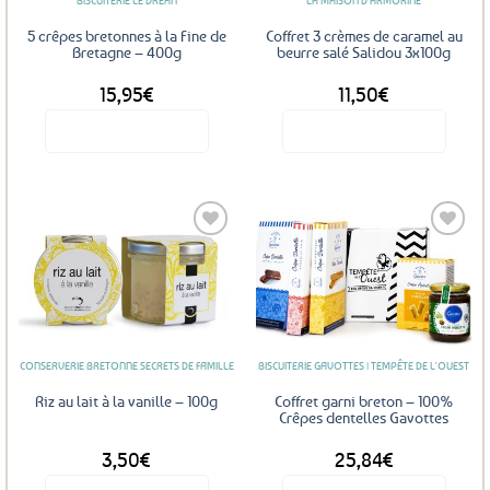
BISCUITERIE LE DRÉAN
LA MAISON D'ARMORINE
5 crêpes bretonnes à la Fine de
Coffret 3 crèmes de caramel au
Bretagne – 400g
beurre salé Salidou 3x100g
15,95
€
11,50
€
Voir le produit
Voir le produit
Ajouter
Ajouter
aux
aux
favoris
favoris
CONSERVERIE BRETONNE SECRETS DE FAMILLE
BISCUITERIE GAVOTTES | TEMPÊTE DE L'OUEST
Riz au lait à la vanille – 100g
Coffret garni breton – 100%
Crêpes dentelles Gavottes
3,50
€
25,84
€