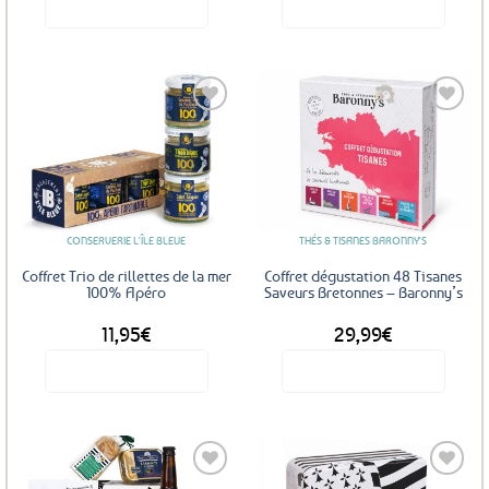
Voir le produit
Voir le produit
Ajouter
Ajouter
aux
aux
favoris
favoris
CONSERVERIE L'ÎLE BLEUE
THÉS & TISANES BARONNY'S
Coffret Trio de rillettes de la mer
Coffret dégustation 48 Tisanes
100% Apéro
Saveurs Bretonnes – Baronny’s
11,95
€
29,99
€
Voir le produit
Voir le produit