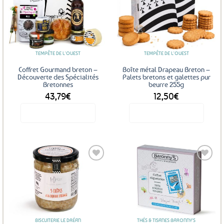
Ajouter
Ajouter
aux
aux
favoris
favoris
TEMPÊTE DE L'OUEST
TEMPÊTE DE L'OUEST
Coffret Gourmand breton –
Boîte métal Drapeau Breton –
Découverte des Spécialités
Palets bretons et galettes pur
Bretonnes
beurre 255g
43,79
€
12,50
€
Voir le produit
Voir le produit
Ajouter
Ajouter
aux
aux
favoris
favoris
BISCUITERIE LE DRÉAN
THÉS & TISANES BARONNY'S