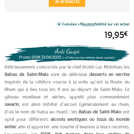
Je m'inscris
Cumulez +19
points
fidélité sur cet achat
19,95
€
Anti Gaspi
Promo DDM 31/04/2025
(+ d’infos sur nos remises dates courtes)
Délicieusement concoctés par le chef étoilé Luc Mobihan, les
Babas de Saint-Malo
sont de délicieux
desserts en verrine
inspirés de la célèbre course à la voile qu’est la Route du
Rhum qui à lieu tous les 4 ans au départ de Saint-Malo. Ce
gâteau moelleux et aérien, appelé plus communément
savarin
, est ainsi imbibé d’alcool (généralement au rhum,
d’où le nom de baba au rhum) : les
Babas de Saint-Malo
ont
opté pour différents
alcools exotiques ou issus du monde
entier
afin d’apporter une touche d’évasion à leurs recettes.
Le savarin est
100% fait maison dans leur atelier de