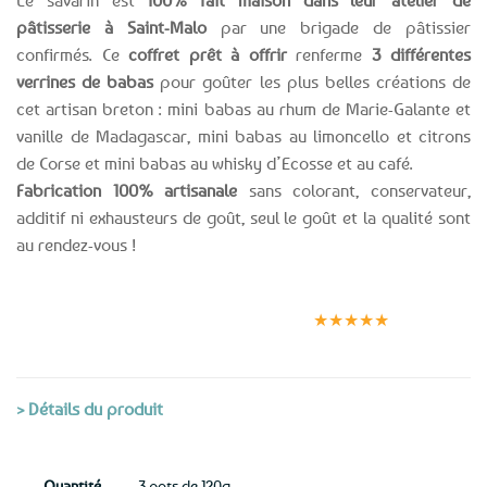
pâtisserie à Saint-Malo
par une brigade de pâtissier
confirmés. Ce
coffret prêt à offrir
renferme
3 différentes
verrines de babas
pour goûter les plus belles créations de
cet artisan breton : mini babas au rhum de Marie-Galante et
vanille de Madagascar, mini babas au limoncello et citrons
de Corse et mini babas au whisky d’Ecosse et au café.
Fabrication 100% artisanale
sans colorant, conservateur,
additif ni exhausteurs de goût, seul le goût et la qualité sont
au rendez-vous !
Expédition le
Clients
Paiement
jour même
satisfaits
sécurisé
★★★★★
(voir conditions)
> Détails du produit
Quantité
3 pots de 120g