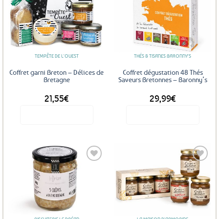
Ajouter
Ajouter
aux
aux
favoris
favoris
TEMPÊTE DE L'OUEST
THÉS & TISANES BARONNY'S
Coffret garni Breton – Délices de
Coffret dégustation 48 Thés
Bretagne
Saveurs Bretonnes – Baronny’s
21,55
€
29,99
€
Voir le produit
Voir le produit
Ajouter
Ajouter
aux
aux
favoris
favoris