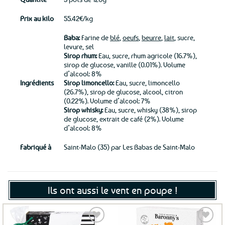
Prix au kilo
55.42€/kg
Baba:
Farine de
blé
,
oeufs
,
beurre
,
lait
, sucre,
levure, sel
Sirop rhum:
Eau, sucre, rhum agricole (16.7%),
sirop de glucose, vanille (0.01%). Volume
d’alcool: 8%
Ingrédients
Sirop limoncello:
Eau, sucre, limoncello
(26.7%), sirop de glucose, alcool, citron
(0.22%). Volume d’alcool: 7%
Sirop whisky:
Eau, sucre, whisky (38%), sirop
de glucose, extrait de café (2%). Volume
d’alcool: 8%
Fabriqué à
Saint-Malo (35) par Les Babas de Saint-Malo
Ils ont aussi le vent en poupe !