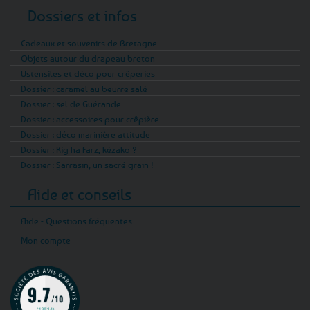
Dossiers et infos
Cadeaux et souvenirs de Bretagne
Objets autour du drapeau breton
Ustensiles et déco pour crêperies
Dossier : caramel au beurre salé
Dossier : sel de Guérande
Dossier : accessoires pour crêpière
Dossier : déco marinière attitude
Dossier : Kig ha Farz, kézako ?
Dossier : Sarrasin, un sacré grain !
Aide et conseils
Aide - Questions fréquentes
Mon compte