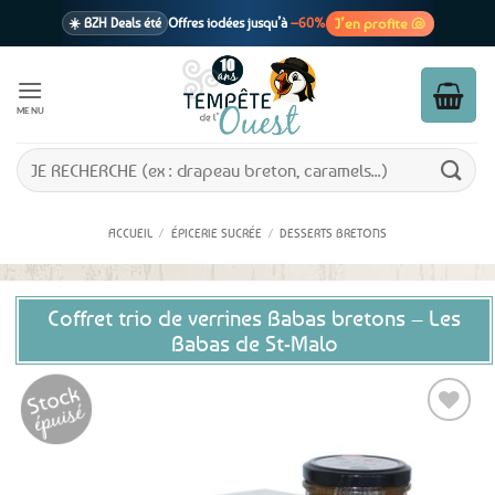
Passer
J’en profite 🐚
☀️ BZH Deals été
Offres iodées jusqu’à
–60%
au
contenu
🩷 CADEAU !
1 cadeau offert
dès 39€ d’achats
Voir cond. 🎁
MENU
📦 Livraison
En point relais dès
3,95€
seulement
Voir cond. 🚚
Recherche
pour :
ACCUEIL
/
ÉPICERIE SUCRÉE
/
DESSERTS BRETONS
Coffret trio de verrines Babas bretons – Les
Babas de St-Malo
Ajouter