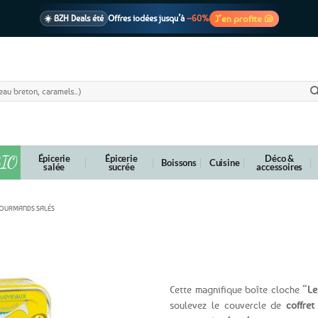
J’en profite 🐚
☀️ BZH Deals été
Offres iodées jusqu’à
–60%
🩷 CADEAU !
1 cadeau offert
dès 39€ d’achats
Voir cond. 🎁
📦 Livraison
En point relais dès
3,95€
seulement
Voir cond. 🚚
IO
Épicerie
Épicerie
Déco &
Boissons
Cuisine
salée
sucrée
accessoires
GOURMANDS SALÉS
 – Les Délices de la Conserverie
Cette magnifique boîte cloche “
Le
soulevez le couvercle de
coffret