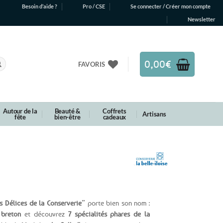
Besoin d’aide ?
Pro / CSE
Se connecter / Créer mon compte
Newsletter
0,00
€
FAVORIS
Autour de la
Beauté &
Coffrets
Artisans
fête
bien-être
cadeaux
s Délices de la Conserverie
” porte bien son nom :
 breton
et découvrez
7 spécialités phares de la