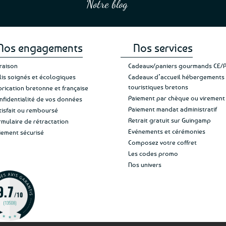
Notre blog
Je suis plus que satisfait
et une équipe à l’écoute :-)”
Patricia M.
de ma livraison. Ne chan
Nos engagements
Nos services
vraison
Cadeaux/paniers gourmands CE/
lis soignés et écologiques
Cadeaux d’accueil hébergements
touristiques bretons
brication bretonne et française
Paiement par chèque ou virement
nfidentialité de vos données
Paiement mandat administratif
tisfait ou remboursé
Retrait gratuit sur Guingamp
rmulaire de rétractation
Evénements et cérémonies
iement sécurisé
Composez votre coffret
Les codes promo
Nos univers