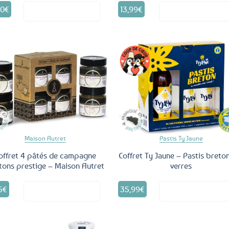
50
€
13,99
€
Voir le produit
Voir le produ
Ajouter
Ajo
aux
a
favoris
fav
Maison Autret
Pastis Ty Jaune
offret 4 pâtés de campagne
Coffret Ty Jaune – Pastis breto
tons prestige – Maison Autret
verres
5
€
35,99
€
Voir le produit
Voir le produ