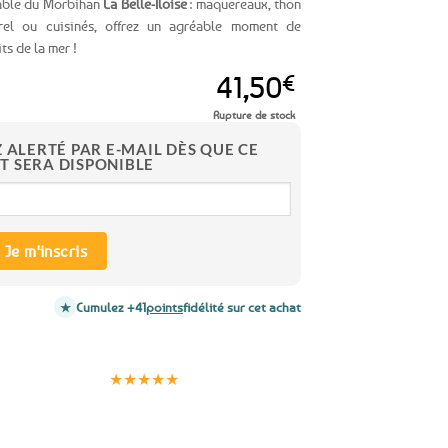
able du Morbihan
La Belle-Iloise
: maquereaux, thon
rel ou cuisinés, offrez un agréable moment de
s de la mer !
41,50
€
Rupture de stock
Z ALERTÉ PAR E-MAIL DÈS QUE CE
T SERA DISPONIBLE
Je m'inscris
Cumulez +41
points
fidélité sur cet achat
Clients
Paiement
satisfaits
sécurisé
★★★★★