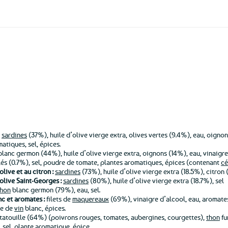
aux
favoris
e
sardines
(37%), huile d’olive vierge extra, olives vertes (9.4%), eau, oignon
atiques, sel, épices.
lanc germon (44%), huile d’olive vierge extra, oignons (14%), eau, vinaigre
lés (0.7%), sel, poudre de tomate, plantes aromatiques, épices (contenant
cé
live et au citron :
sardines
(73%), huile d’olive vierge extra (18.5%), citron 
’olive Saint-Georges :
sardines
(80%), huile d’olive vierge extra (18.7%), sel
thon
blanc germon (79%), eau, sel.
c et aromates :
filets de
maquereaux
(69%), vinaigre d’alcool, eau, aromates
re de
vin
blanc, épices.
tatouille (64%) (poivrons rouges, tomates, aubergines, courgettes),
thon
fu
, sel, plante aromatique, épice.