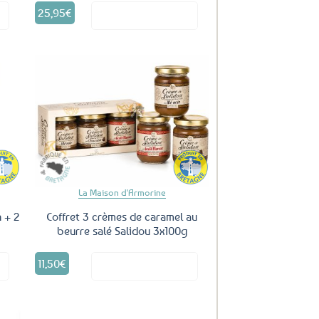
25,95
€
it
Voir le produit
uter
Ajouter
ux
aux
oris
favoris
La Maison d'Armorine
n + 2
Coffret 3 crèmes de caramel au
beurre salé Salidou 3x100g
11,50
€
it
Voir le produit