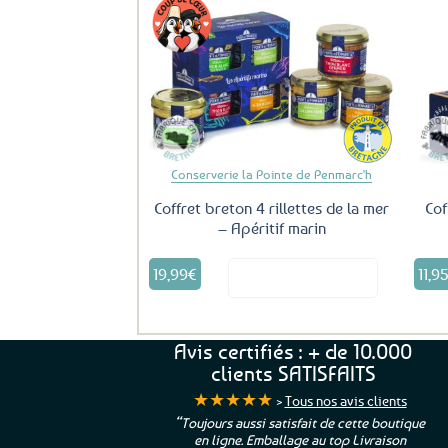
Ajouter
aux
favoris
Conserverie la Pointe de Penmarc'h
Coffret breton 4 rillettes de la mer
Cof
– Apéritif marin
19,99
€
11,9
Voir le produit
Avis certifiés : + de 10.000
clients SATISFAITS
★★★★★
>
Tous nos avis clients
ur. La Bretagne à
“Toujours aussi satisfait de cette boutique
en ligne. Emballage au top Livraison
 moi qui suis si loin