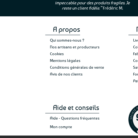
impeccable pour des produits fragiles. Je
e”
Cathy P.
reste un client fidèle.”
Frédéric M.
A propos
Qui sommes-nous ?
Li
Nos artisans et producteurs
Co
Cookies
Fa
Mentions légales
Co
Conditions générales de vente
Sa
Avis de nos clients
Fo
Pa
Aide et conseils
Aide - Questions fréquentes
Mon compte