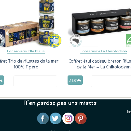
Ajouter
Ajo
aux
a
favoris
fav
Conserverie L'Île Bleue
Conserverie La Chikolodenn
fret Trio de rillettes de la mer
Coffret étui cadeau breton Rille
100% Apéro
de la Mer – La Chikolodenn
5
€
21,99
€
Voir le produit
Voir le produ
N’en perdez pas une miette
In
“J’ai mis 5 étoiles parce 
“Une boutique que je recommande pour
en mettre 6
leur sérieux, des bons et beaux produits