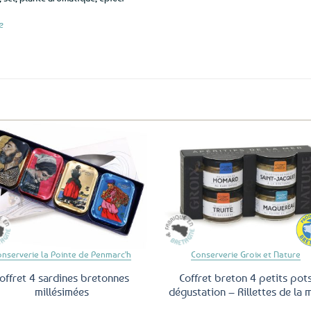
e
Ajouter
Ajo
aux
a
favoris
fav
onserverie la Pointe de Penmarc'h
Conserverie Groix et Nature
offret 4 sardines bretonnes
Coffret breton 4 petits pot
millésimées
dégustation – Rillettes de la 