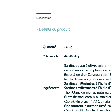
Description
> Détails du produit
Quantité
746 g
Prix au kilo
46.78€/kg
Sardinade aux 2 olives :
chair d
de pomme de terre, plantes arom
Emietté de thon Zanzibar :
thon
b
fécule de manioc, oignons risso
Sardines millésimées à l’huile d’o
Ingrédients
Sardines millesimées à l’huile d
Thon blanc germon au naturel :
Filets de maquereaux au vin blan
câpre),
vin
blanc (4.7%), vinaig
Fine ratatouille au thon fumé :
ra
d’
œuf
, basilic, fécule de manioc