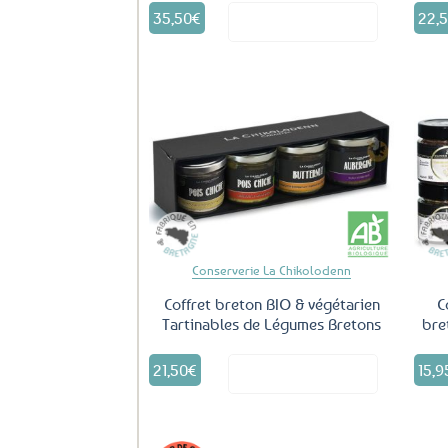
35,50
€
22,
Voir le produit
Ajouter
aux
favoris
Conserverie La Chikolodenn
Coffret breton BIO & végétarien
C
Tartinables de Légumes Bretons
bre
21,50
€
15,9
Voir le produit