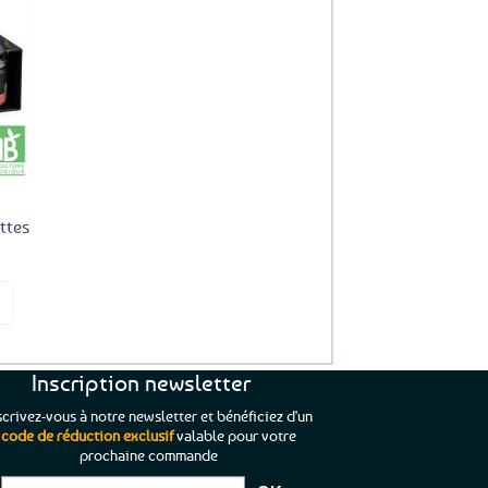
uter
ux
oris
ttes
it
Inscription newsletter
scrivez-vous à notre newsletter et bénéficiez d'un
code de réduction exclusif
valable pour votre
prochaine commande
que je pouvais pas
“C’est agréable et tout aussi rassurant
“
 ;)
de constater qu’il n’y a pas de petite
l’oue