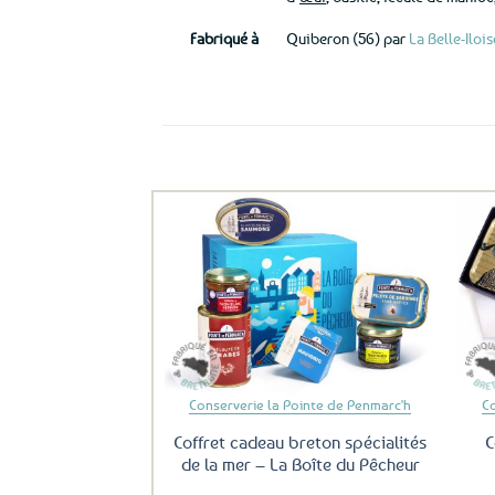
Fabriqué à
Quiberon (56) par
La Belle-Ilois
Ils ont aussi le vent en poupe !
Ajouter
aux
favoris
Conserverie la Pointe de Penmarc'h
C
Coffret cadeau breton spécialités
C
de la mer – La Boîte du Pêcheur