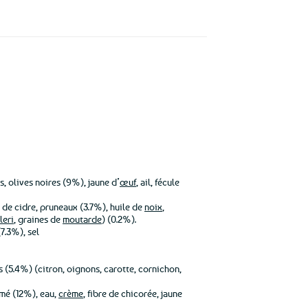
s, olives noires (9%), jaune d’
œuf
, ail, fécule
 de cidre, pruneaux (3.7%), huile de
noix
,
leri
, graines de
moutarde
) (0.2%).
(7.3%), sel
 (5.4%) (citron, oignons, carotte, cornichon,
mé (12%), eau,
crème
, fibre de chicorée, jaune