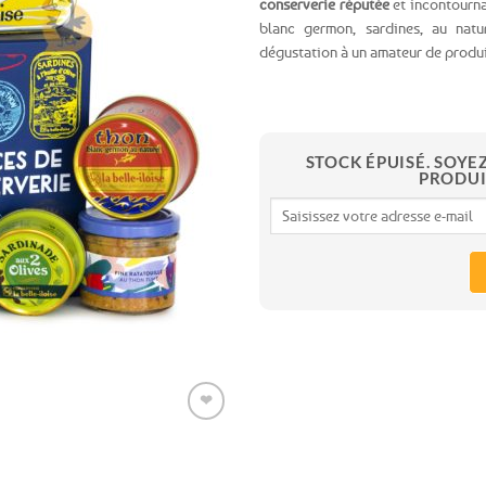
conserverie réputée
et incontourn
blanc germon, sardines, au natu
Ajouter
dégustation à un amateur de produit
aux
favoris
STOCK ÉPUISÉ. SOYE
PRODUI
Expédition le
jour même
❤
(voir conditions)
Ajouter