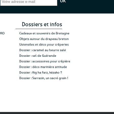
e de mon achat et
commande, mais un client à satisfaire.”
rapid
gez rien”
Jade C.
Guy H.
Vive 
Dossiers et infos
PRO
Cadeaux et souvenirs de Bretagne
Objets autour du drapeau breton
Ustensiles et déco pour crêperies
Dossier : caramel au beurre salé
Dossier : sel de Guérande
Dossier : accessoires pour crêpière
Dossier : déco marinière attitude
Dossier : Kig ha Farz, kézako ?
Dossier : Sarrasin, un sacré grain !