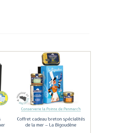
uter
Ajouter
ux
aux
oris
favoris
Conserverie la Pointe de Penmarc'h
s
Coffret cadeau breton spécialités
mer
de la mer – La Bigoudène