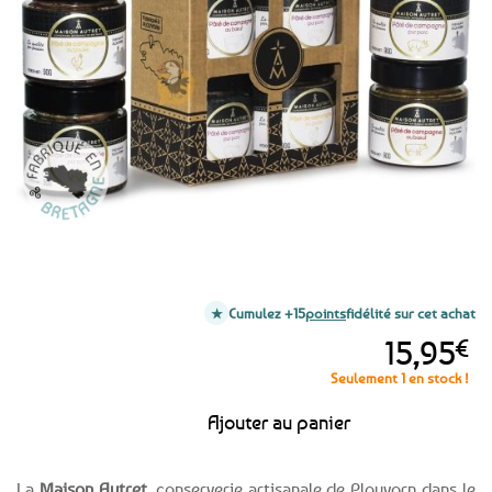
aux
favoris
Cumulez +15
points
fidélité sur cet achat
15,95
€
Seulement 1 en stock !
Ajouter au panier
La
Maison Autret
, conserverie artisanale de Plouvorn dans le