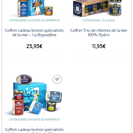
aux
aux
favoris
favoris
CONSERVERIE LA POINTE DE PENMARC'H
CONSERVERIE L'ÎLE BLEUE
Coffret cadeau breton spécialités
Coffret Trio de rillettes de la mer
de la mer – La Bigoudène
100% Apéro
25,95
€
11,95
€
Voir le produit
Voir le produit
Ajouter
aux
favoris
CONSERVERIE LA POINTE DE PENMARC'H
Coffret cadeau breton spécialités