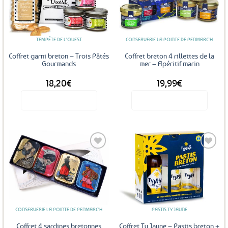
Ajouter
Ajouter
aux
aux
favoris
favoris
TEMPÊTE DE L'OUEST
CONSERVERIE LA POINTE DE PENMARC'H
Coffret garni breton – Trois Pâtés
Coffret breton 4 rillettes de la
Gourmands
mer – Apéritif marin
18,20
€
19,99
€
Voir le produit
Voir le produit
Ajouter
Ajouter
aux
aux
favoris
favoris
CONSERVERIE LA POINTE DE PENMARC'H
PASTIS TY JAUNE
Coffret 4 sardines bretonnes
Coffret Ty Jaune – Pastis breton +