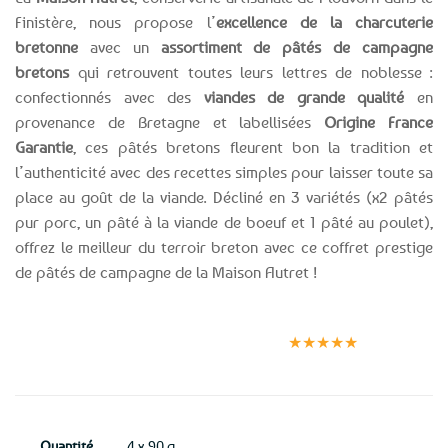
Finistère, nous propose l’
excellence de la charcuterie
bretonne
avec un
assortiment de pâtés de campagne
bretons
qui retrouvent toutes leurs lettres de noblesse :
confectionnés avec des
viandes de grande qualité
en
provenance de Bretagne et labellisées
Origine France
Garantie
, ces pâtés bretons fleurent bon la tradition et
l’authenticité avec des recettes simples pour laisser toute sa
place au goût de la viande. Décliné en 3 variétés (x2 pâtés
pur porc, un pâté à la viande de boeuf et 1 pâté au poulet),
offrez le meilleur du terroir breton avec ce coffret prestige
de pâtés de campagne de la Maison Autret !
Expédition le
Clients
Paiement
jour même
satisfaits
sécurisé
★★★★★
(voir conditions)
Quantité
4 x 90 g