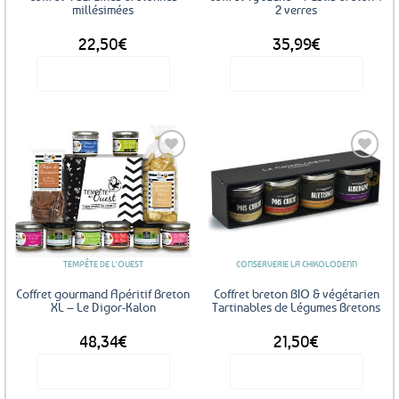
millésimées
2 verres
22,50
€
35,99
€
Voir le produit
Voir le produit
Ajouter
Ajouter
aux
aux
favoris
favoris
TEMPÊTE DE L'OUEST
CONSERVERIE LA CHIKOLODENN
Coffret gourmand Apéritif Breton
Coffret breton BIO & végétarien
XL – Le Digor-Kalon
Tartinables de Légumes Bretons
48,34
€
21,50
€
Voir le produit
Voir le produit