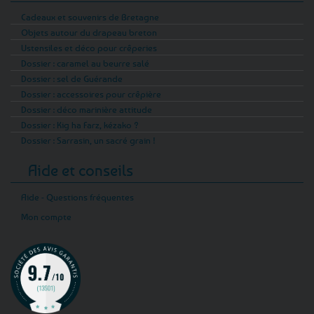
Cadeaux et souvenirs de Bretagne
Objets autour du drapeau breton
Ustensiles et déco pour crêperies
Dossier : caramel au beurre salé
Dossier : sel de Guérande
Dossier : accessoires pour crêpière
Dossier : déco marinière attitude
Dossier : Kig ha Farz, kézako ?
Dossier : Sarrasin, un sacré grain !
Aide et conseils
Aide - Questions fréquentes
Mon compte