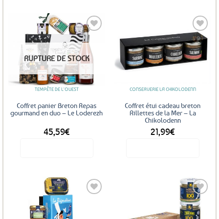
Ajouter
Ajouter
RUPTURE DE STOCK
aux
aux
favoris
favoris
TEMPÊTE DE L'OUEST
CONSERVERIE LA CHIKOLODENN
Coffret panier Breton Repas
Coffret étui cadeau breton
gourmand en duo – Le Loderezh
Rillettes de la Mer – La
Chikolodenn
45,59
€
21,99
€
Voir le produit
Voir le produit
Ajouter
Ajouter