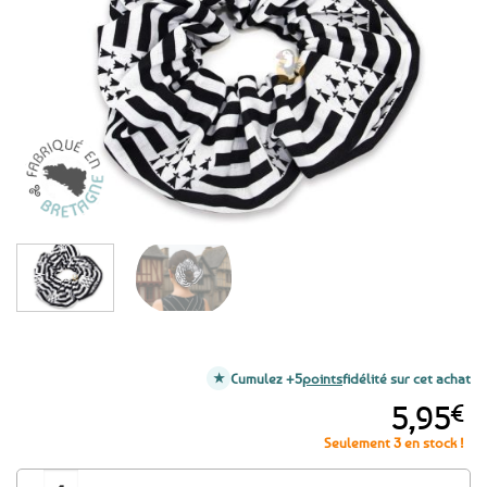
aux
favoris
Cumulez +5
points
fidélité sur cet achat
5,95
€
Seulement 3 en stock !
quantité de Chouchou breton pour cheveux - Drapeau breton