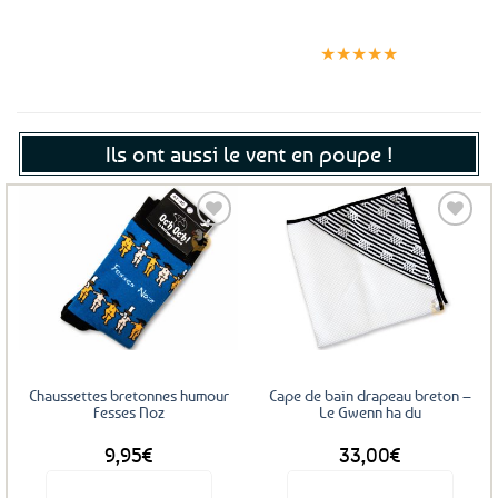
Expédition le
Clients
Paiement
jour même
satisfaits
sécurisé
★★★★★
(voir conditions)
Ils ont aussi le vent en poupe !
Ajouter
Ajouter
aux
aux
favoris
favoris
Chaussettes bretonnes humour
Cape de bain drapeau breton –
Fesses Noz
Le Gwenn ha du
9,95
€
33,00
€
Voir le produit
Voir le produit