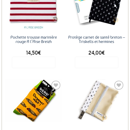
Les
Les
Ajouter
Ajouter
options
options
aux
aux
favoris
favoris
peuvent
peuvent
être
être
A L'AISE BREIZH
choisies
choisies
sur
sur
Pochette trousse marinière
Protège carnet de santé breton –
la
la
rouge A l’Aise Breizh
Triskells et hermines
page
page
14,50
€
24,00
€
du
du
produit
produit
Voir le produit
Voir le produit
Ajouter
Ajouter
aux
aux
favoris
favoris