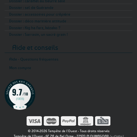
Dossier : caramel au beurre salé
Dossier : sel de Guérande
Dossier : accessoires pour crêpière
Dossier : déco marinière attitude
Dossier : Kig ha Farz, kézako ?
Dossier : Sarrasin, un sacré grain !
Aide et conseils
Aide - Questions fréquentes
Mon compte
© 2014-2026 Tempête de l'Ouest - Tous droits réservés
Tempête de l'Ouest - 6E ZA de Bel Orme - 22970 PLOUMAGOAR
(+ d'infos)