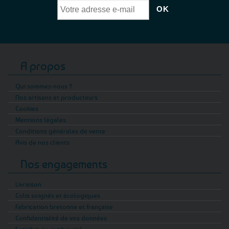
A propos
Qui sommes-nous ?
Nos artisans et producteurs
Cookies
Mentions légales
Conditions générales de vente
Avis de nos clients
Nos engagements
Livraison
Colis soignés et écologiques
Fabrication bretonne et française
Confidentialité de vos données