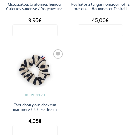
Chaussettes bretonnes humour
Pochette à langer nomade motifs
Galettes saucisse / Degemer mat
bretons – Hermines et Triskell
9,95
€
45,00
€
Voir le produit
Voir le produit
Ce
produit
a
plusieurs
variations.
Les
Ajouter
options
aux
favoris
peuvent
être
A L'AISE BREIZH
choisies
sur
Chouchou pour cheveux
la
marinière A l’Aise Breizh
page
4,95
€
du
produit
Voir le produit