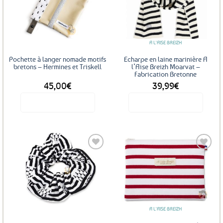
Les
Ajouter
Ajouter
options
aux
aux
favoris
favoris
peuvent
être
A L'AISE BREIZH
choisies
sur
Pochette à langer nomade motifs
Echarpe en laine marinière A
la
bretons – Hermines et Triskell
l’Aise Breizh Moarvat –
Fabrication Bretonne
page
45,00
€
39,99
€
du
produit
Voir le produit
Voir le produit
Ajouter
Ajouter
aux
aux
favoris
favoris
A L'AISE BREIZH