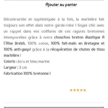
Ajouter au panier
Décontractée et sophistiquée à la fois, la marinière fait
toujours son effet dans notre garde-robe ! Soyez chic avec
un rappel dans vos coiffures de ces rayures bretonnes
intemporelles grâce à notre
chouchou breton élastique A
l’Aise Breizh
, 100% coton,
100% fait-main en Bretagne et
100% anti-gaspi
grâce à la
récupération de chutes de tissu
marinière
!
Coloris :
écru et bleu marine
Largeur :
3 cm
Fabrication 100% bretonne !
Expédition le
Clients
Paiement
jour même
satisfaits
sécurisé
★★★★★
(voir conditions)