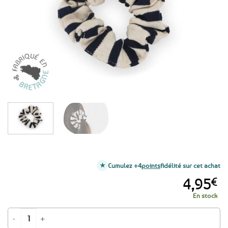
favoris
Cumulez +4
points
fidélité sur cet achat
4,95
€
En stock
quantité de Chouchou pour cheveux marinière A l'Aise Breizh