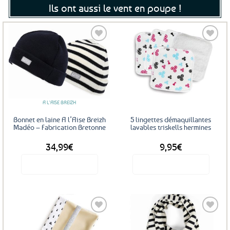
Ils ont aussi le vent en poupe !
Ajouter
Ajouter
aux
aux
favoris
favoris
A L'AISE BREIZH
Bonnet en laine A l’Aise Breizh
5 lingettes démaquillantes
Madéo – Fabrication Bretonne
lavables triskells hermines
34,99
€
9,95
€
Voir le produit
Voir le produit
Ce
produit
a
plusieurs
variations.