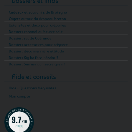
Dossiers et infos
Cadeaux et souvenirs de Bretagne
Objets autour du drapeau breton
Ustensiles et déco pour crêperies
Dossier : caramel au beurre salé
Dossier : sel de Guérande
Dossier : accessoires pour crêpière
Dossier : déco marinière attitude
Dossier : Kig ha Farz, kézako ?
Dossier : Sarrasin, un sacré grain !
Aide et conseils
Aide - Questions fréquentes
Mon compte