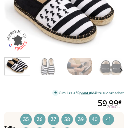
favoris
Cumulez +59
points
fidélité sur cet achat
59,99
€
EFFACER
35
36
37
38
39
40
41
Taille