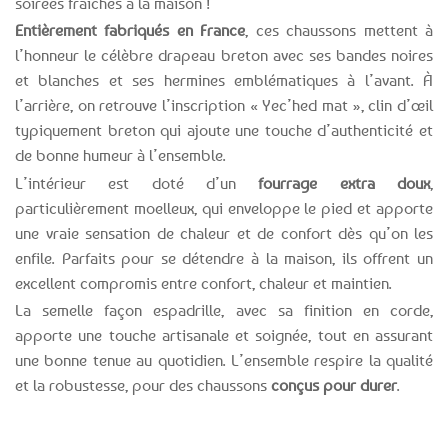
soirées fraîches à la maison !
Entièrement fabriqués en France
, ces chaussons mettent à
l’honneur le célèbre drapeau breton avec ses bandes noires
et blanches et ses hermines emblématiques à l’avant. À
l’arrière, on retrouve l’inscription « Yec’hed mat », clin d’œil
typiquement breton qui ajoute une touche d’authenticité et
de bonne humeur à l’ensemble.
L’intérieur est doté d’un
fourrage extra doux
,
particulièrement moelleux, qui enveloppe le pied et apporte
une vraie sensation de chaleur et de confort dès qu’on les
enfile. Parfaits pour se détendre à la maison, ils offrent un
excellent compromis entre confort, chaleur et maintien.
La semelle façon espadrille, avec sa finition en corde,
apporte une touche artisanale et soignée, tout en assurant
une bonne tenue au quotidien. L’ensemble respire la qualité
et la robustesse, pour des chaussons
conçus pour durer
.
Expédition le
Clients
Paiement
jour même
satisfaits