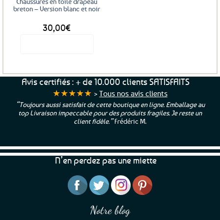
Chaussures en toile drapeau
la
la
breton – Version blanc et noir
page
page
30,00
€
du
du
produit
produit
Voir le produit
Ce
produit
a
Avis certifiés : + de 10.000 clients SATISFAITS
plusieurs
★★★★★
>
Tous nos avis clients
variations.
“Toujours aussi satisfait de cette boutique en ligne. Emballage au
Les
top Livraison impeccable pour des produits fragiles. Je reste un
options
client fidèle.”
Frédéric M.
peuvent
être
choisies
N’en perdez pas une miette
sur
la
page
du
produit
Notre blog