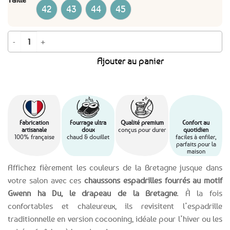
42
43
44
45
quantité de Chaussons espadrilles fourrés Drapeau Breton
Ajouter au panier
Fabrication
Fourrage ultra
Qualité premium
Confort au
artisanale
doux
conçus pour durer
quotidien
100% française
chaud & douillet
faciles à enfiler,
parfaits pour la
maison
Affichez fièrement les couleurs de la Bretagne jusque dans
votre salon avec ces
chaussons espadrilles fourrés au motif
Gwenn ha Du, le drapeau de la Bretagne
. À la fois
confortables et chaleureux, ils revisitent l’espadrille
traditionnelle en version cocooning, idéale pour l’hiver ou les