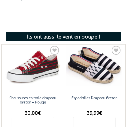
Ils ont aussi le vent en poupe !
Ajouter
Ajouter
aux
aux
favoris
favoris
Chaussures en toile drapeau
Espadrilles Drapeau Breton
breton – Rouge
30,00
€
39,99
€
Voir le produit
Voir le produit