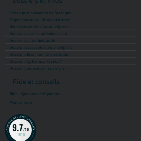
Dossiers et infos
Cadeaux et souvenirs de Bretagne
Objets autour du drapeau breton
Ustensiles et déco pour crêperies
Dossier : caramel au beurre salé
Dossier : sel de Guérande
Dossier : accessoires pour crêpière
Dossier : déco marinière attitude
Dossier : Kig ha Farz, kézako ?
Dossier : Sarrasin, un sacré grain !
Aide et conseils
Aide - Questions fréquentes
Mon compte