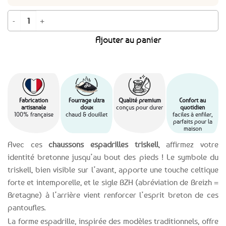
quantité de Chaussons espadrilles fourrés Triskell
Ajouter au panier
Fabrication
Fourrage ultra
Qualité premium
Confort au
artisanale
doux
conçus pour durer
quotidien
100% française
chaud & douillet
faciles à enfiler,
parfaits pour la
maison
Avec ces
chaussons espadrilles triskell
, affirmez votre
identité bretonne jusqu’au bout des pieds ! Le symbole du
triskell, bien visible sur l’avant, apporte une touche celtique
forte et intemporelle, et le sigle BZH (abréviation de Breizh =
Bretagne) à l’arrière vient renforcer l’esprit breton de ces
pantoufles.
La forme espadrille, inspirée des modèles traditionnels, offre