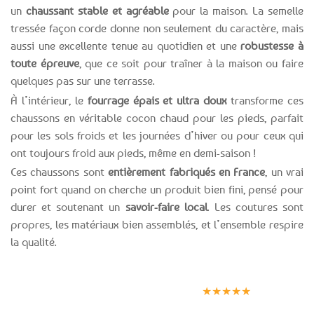
un
chaussant stable et agréable
pour la maison. La semelle
tressée façon corde donne non seulement du caractère, mais
aussi une excellente tenue au quotidien et une
robustesse à
toute épreuve
, que ce soit pour traîner à la maison ou faire
quelques pas sur une terrasse.
À l’intérieur, le
fourrage épais et ultra doux
transforme ces
chaussons en véritable cocon chaud pour les pieds, parfait
pour les sols froids et les journées d’hiver ou pour ceux qui
ont toujours froid aux pieds, même en demi-saison !
Ces chaussons sont
entièrement fabriqués en France
, un vrai
point fort quand on cherche un produit bien fini, pensé pour
durer et soutenant un
savoir-faire local
. Les coutures sont
propres, les matériaux bien assemblés, et l’ensemble respire
la qualité.
Expédition le
Clients
Paiement
jour même
satisfaits
sécurisé
★★★★★
(voir conditions)