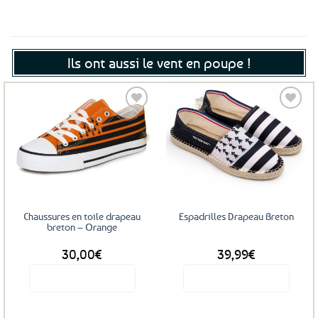
Ils ont aussi le vent en poupe !
Ajouter
Ajouter
aux
aux
favoris
favoris
Chaussures en toile drapeau
Espadrilles Drapeau Breton
breton – Orange
30,00
€
39,99
€
Voir le produit
Voir le produit
Ce
Ce
produit
produit