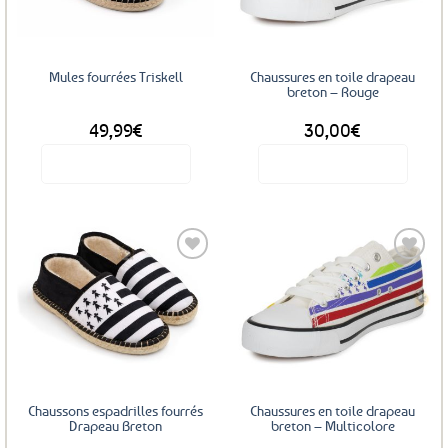
peuvent
peuvent
être
être
choisies
choisies
sur
sur
Mules fourrées Triskell
Chaussures en toile drapeau
la
la
breton – Rouge
page
page
49,99
€
30,00
€
du
du
produit
produit
Voir le produit
Voir le produit
Ce
Ce
produit
produit
a
a
plusieurs
plusieurs
variations.
variations.
Les
Les
Ajouter
Ajouter
options
options
aux
aux
favoris
favoris
peuvent
peuvent
être
être
choisies
choisies
sur
sur
Chaussons espadrilles fourrés
Chaussures en toile drapeau
la
la
Drapeau Breton
breton – Multicolore
page
page