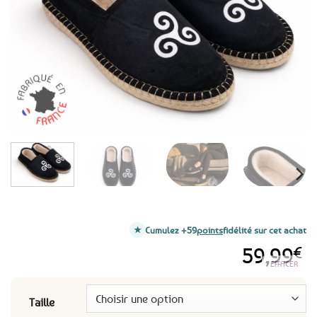
favoris
Cumulez +59
points
fidélité sur cet achat
59,99
€
EFFACER
Taille