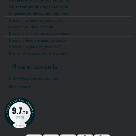
Objets autour du drapeau breton
Ustensiles et déco pour crêperies
Dossier : caramel au beurre salé
Dossier : sel de Guérande
Dossier : accessoires pour crêpière
Dossier : déco marinière attitude
Dossier : Kig ha Farz, kézako ?
Dossier : Sarrasin, un sacré grain !
Aide et conseils
Aide - Questions fréquentes
Mon compte