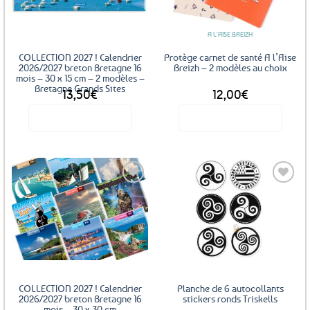
favoris
A L'AISE BREIZH
COLLECTION 2027 ! Calendrier
Protège carnet de santé A l’Aise
2026/2027 breton Bretagne 16
Breizh – 2 modèles au choix
mois – 30 x 15 cm – 2 modèles –
Bretagne Grands Sites
13,50
€
12,00
€
Voir le produit
Voir le produit
Ce
produit
a
plusieurs
variations.
Les
Ajouter
Ajouter
options
aux
aux
favoris
favoris
peuvent
être
choisies
sur
COLLECTION 2027 ! Calendrier
Planche de 6 autocollants
la
2026/2027 breton Bretagne 16
stickers ronds Triskells
mois – 30 x 30 cm