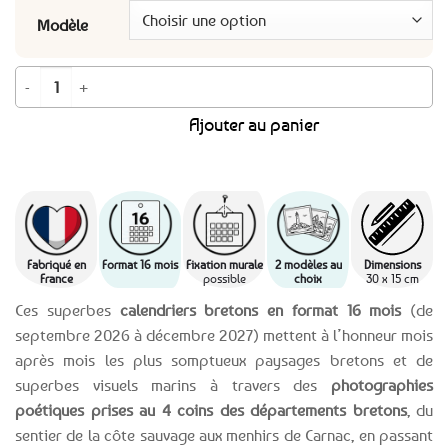
Modèle
quantité de COLLECTION 2027 ! Calendrier 2026/2027 breton Bretagne 16 m
Ajouter au panier
Fabriqué en
Format 16 mois
Fixation murale
2 modèles au
Dimensions
France
possible
choix
30 x 15 cm
Ces superbes
calendriers bretons en format 16 mois
(de
septembre 2026 à décembre 2027) mettent à l’honneur mois
après mois les plus somptueux paysages bretons et de
superbes visuels marins à travers des
photographies
poétiques prises au 4 coins des départements bretons
, du
sentier de la côte sauvage aux menhirs de Carnac, en passant