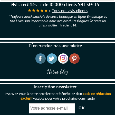
a
a
Avis certifiés : + de 10.000 clients SATISFAITS
plusieurs
plusieurs
★★★★★
>
Tous nos avis clients
variations.
variations.
“Toujours aussi satisfait de cette boutique en ligne. Emballage au
Les
Les
top Livraison impeccable pour des produits fragiles. Je reste un
options
options
client fidèle.”
Frédéric M.
peuvent
peuvent
être
être
choisies
choisies
N’en perdez pas une miette
sur
sur
la
la
page
page
du
du
produit
produit
Notre blog
Inscription newsletter
Inscrivez-vous à notre newsletter et bénéficiez d'un
code de réduction
exclusif
valable pour votre prochaine commande