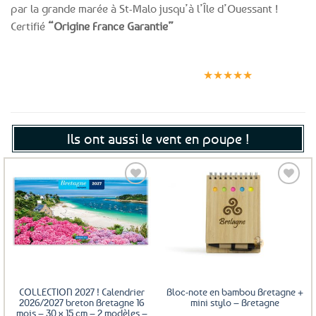
par la grande marée à St-Malo jusqu’à l’Île d’Ouessant !
Certifié
“Origine France Garantie”
Expédition le
Clients
Paiement
jour même
satisfaits
sécurisé
★★★★★
(voir conditions)
Ils ont aussi le vent en poupe !
Ajouter
aux
favoris
COLLECTION 2027 ! Calendrier
Bloc-note en bambou Bretagne +
2026/2027 breton Bretagne 16
mini stylo – Bretagne
mois – 30 x 15 cm – 2 modèles –