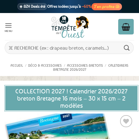
Passer
J’en profite 🐚
☀️ BZH Deals été
Offres iodées jusqu’à
–60%
au
contenu
🩷 CADEAU !
1 cadeau offert
dès 39€ d’achats
Voir cond. 🎁
MENU
📦 Livraison
En point relais dès
3,95€
seulement
Voir cond. 🚚
Recherche
pour :
ACCUEIL
/
DÉCO & ACCESSOIRES
/
ACCESSOIRES BRETONS
/
CALENDRIERS
BRETAGNE 2026/2027
COLLECTION 2027 ! Calendrier 2026/2027
breton Bretagne 16 mois – 30 x 15 cm – 2
modèles