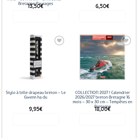
Bretagne Paysages
13,50
€
6,50
€
Voir le produit
Voir le produit
Ajouter
aux
favoris
Stylo à bille drapeau breton – Le
COLLECTION 2027 ! Calendrier
Gwenn ha du
2026/2027 breton Bretagne 16
mois – 30 x 30 cm – Tempêtes en
Bretagne
9,95
€
18,00
€
Voir le produit
Voir le produit