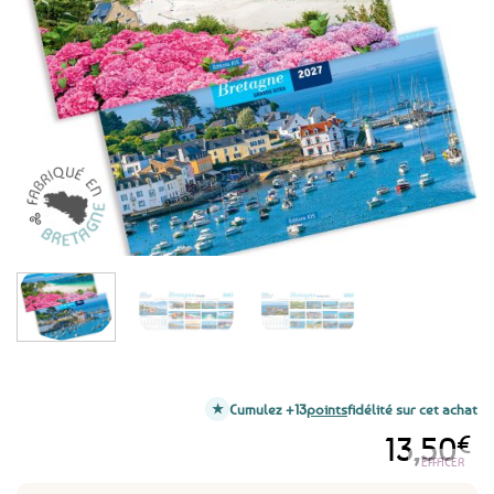
Ajouter
aux
favoris
Cumulez +13
points
fidélité sur cet achat
13,50
€
EFFACER