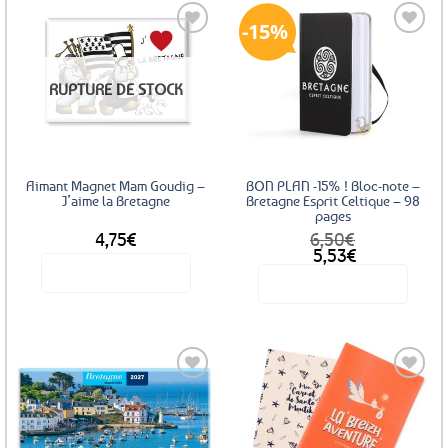
15%
Ajouter
Ajouter
RUPTURE DE STOCK
aux
aux
favoris
favoris
Aimant Magnet Mam Goudig –
BON PLAN -15% ! Bloc-note –
J’aime la Bretagne
Bretagne Esprit Celtique – 98
pages
4,75
€
6,50
€
Le
Le
5,53
€
prix
prix
Voir le produit
Voir le produit
initial
actuel
était :
est :
6,50€.
5,53€.
Ajouter
aux