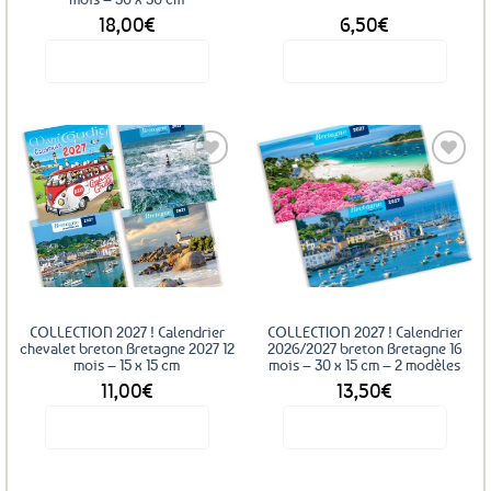
page
18,00
€
6,50
€
du
produit
Voir le produit
Voir le produit
Ce
produit
a
plusieurs
variations.
Les
Ajouter
Ajouter
options
aux
aux
favoris
favoris
peuvent
être
choisies
sur
COLLECTION 2027 ! Calendrier
COLLECTION 2027 ! Calendrier
la
chevalet breton Bretagne 2027 12
2026/2027 breton Bretagne 16
mois – 15 x 15 cm
mois – 30 x 15 cm – 2 modèles
page
11,00
€
13,50
€
du
produit
Voir le produit
Voir le produit
Ce
Ce
produit
produit