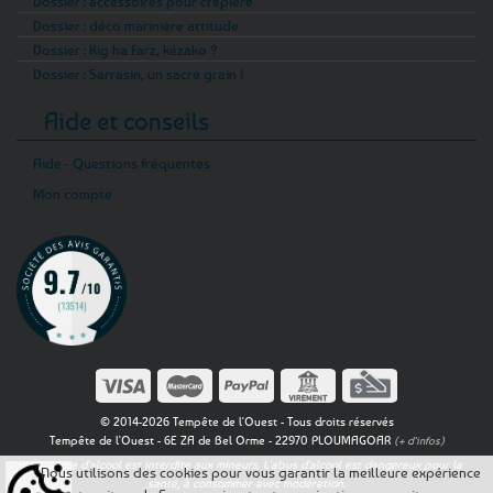
Dossier : accessoires pour crêpière
Dossier : déco marinière attitude
Dossier : Kig ha Farz, kézako ?
Dossier : Sarrasin, un sacré grain !
Aide et conseils
Aide - Questions fréquentes
Mon compte
© 2014-2026 Tempête de l'Ouest - Tous droits réservés
Tempête de l'Ouest - 6E ZA de Bel Orme - 22970 PLOUMAGOAR
(+ d'infos)
La vente d'alcool est interdite aux mineurs. L'abus d'alcool est dangereux pour la
Nous utilisons des cookies pour vous garantir la meilleure expérience
santé, à consommer avec modération.