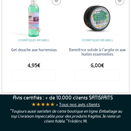
Ajouter
Ajouter
aux
aux
favoris
favoris
COSMÉTIQUES MA KIBELL
COSMÉTIQUES MA KIBELL
Gel douche aux hortensias
Dentifrice solide à l’argile et aux
huiles essentielles
4,95
€
6,00
€
Voir le produit
Voir le produit
Avis certifiés : + de 10.000 clients SATISFAITS
★★★★★
>
Tous nos avis clients
“Toujours aussi satisfait de cette boutique en ligne. Emballage au
top Livraison impeccable pour des produits fragiles. Je reste un
client fidèle.”
Frédéric M.