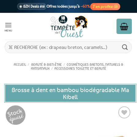
Passer
J’en profite 🐚
☀️ BZH Deals été
Offres iodées jusqu’à
–60%
au
contenu
🩷 CADEAU !
1 cadeau offert
dès 39€ d’achats
Voir cond. 🎁
MENU
📦 Livraison
En point relais dès
3,95€
seulement
Voir cond. 🚚
Recherche
pour :
ACCUEIL
/
BEAUTÉ & BIEN-ÊTRE
/
COSMÉTIQUES BRETONS, NATURELS &
ARTISANAUX
/
ACCESSOIRES TOILETTE ET BEAUTÉ
Brosse à dent en bambou biodégradable Ma
Kibell
Ajouter