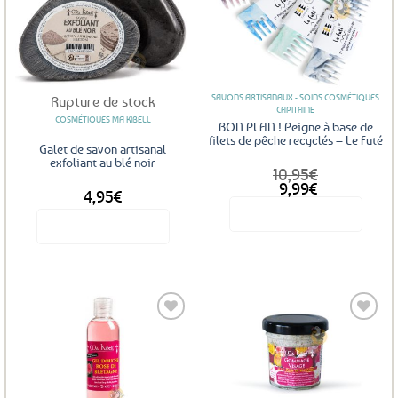
Ajouter
Ajouter
aux
aux
favoris
favoris
SAVONS ARTISANAUX - SOINS COSMÉTIQUES
Rupture de stock
CAPITAINE
COSMÉTIQUES MA KIBELL
BON PLAN ! Peigne à base de
filets de pêche recyclés – Le Futé
Galet de savon artisanal
exfoliant au blé noir
10,95
€
Le
Le
9,99
€
4,95
€
prix
prix
Voir le produit
initial
actuel
Voir le produit
était :
est :
10,95€.
9,99€.
Ajouter
Ajouter
aux
aux
favoris
favoris