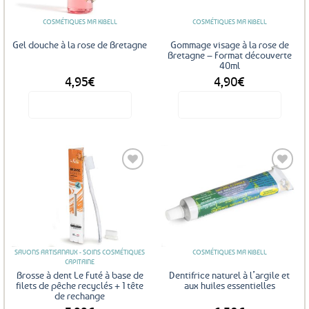
COSMÉTIQUES MA KIBELL
COSMÉTIQUES MA KIBELL
Gel douche à la rose de Bretagne
Gommage visage à la rose de
Bretagne – Format découverte
40ml
4,95
€
4,90
€
Voir le produit
Voir le produit
Ajouter
Ajouter
aux
aux
favoris
favoris
SAVONS ARTISANAUX - SOINS COSMÉTIQUES
COSMÉTIQUES MA KIBELL
CAPITAINE
Brosse à dent Le Futé à base de
Dentifrice naturel à l’argile et
filets de pêche recyclés + 1 tête
aux huiles essentielles
de rechange