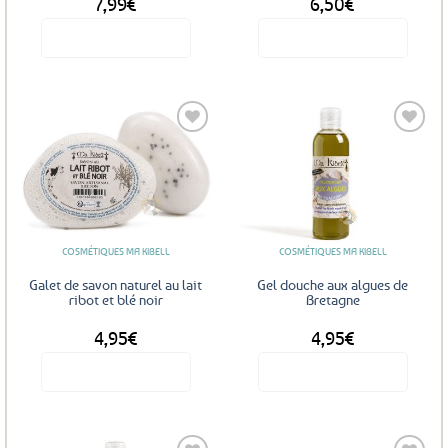
7,99
€
6,50
€
Voir le produit
Voir le produit
Ce
produit
a
plusieurs
variations.
Les
Ajouter
Ajouter
options
aux
aux
favoris
favoris
peuvent
être
COSMÉTIQUES MA KIBELL
COSMÉTIQUES MA KIBELL
choisies
sur
Galet de savon naturel au lait
Gel douche aux algues de
la
ribot et blé noir
Bretagne
page
4,95
€
4,95
€
du
produit
Voir le produit
Voir le produit