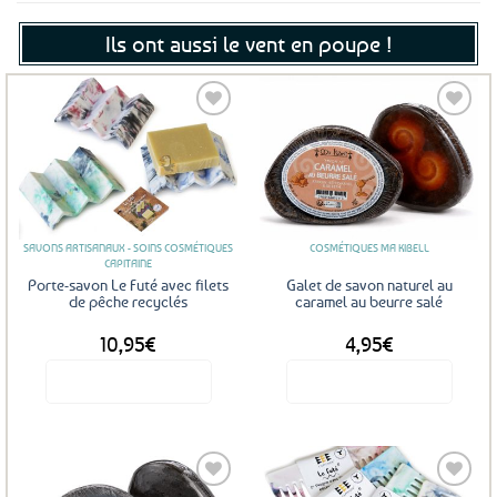
Ils ont aussi le vent en poupe !
Ajouter
Ajouter
aux
aux
favoris
favoris
SAVONS ARTISANAUX - SOINS COSMÉTIQUES
COSMÉTIQUES MA KIBELL
CAPITAINE
Porte-savon Le Futé avec filets
Galet de savon naturel au
de pêche recyclés
caramel au beurre salé
10,95
€
4,95
€
Voir le produit
Voir le produit