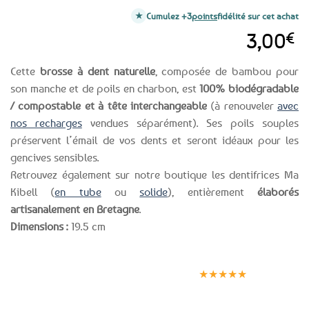
Cumulez +3
points
fidélité sur cet achat
3,00
€
Cette
brosse à dent naturelle
, composée de bambou pour
son manche et de poils en charbon, est
100% biodégradable
/ compostable et à tête interchangeable
(à renouveler
avec
nos recharges
vendues séparément). Ses poils souples
préservent l’émail de vos dents et seront idéaux pour les
gencives sensibles.
Retrouvez également sur notre boutique les dentifrices Ma
Kibell (
en tube
ou
solide
), entièrement
élaborés
artisanalement en Bretagne
.
Dimensions :
19.5 cm
Expédition le
Clients
Paiement
jour même
satisfaits
sécurisé
★★★★★
(voir conditions)