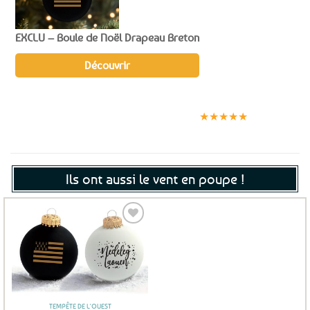
EXCLU – Boule de Noël Drapeau Breton
Découvrir
Expédition le
Clients
Paiement
jour même
satisfaits
sécurisé
★★★★★
(voir conditions)
Ils ont aussi le vent en poupe !
Ajouter
aux
favoris
TEMPÊTE DE L'OUEST