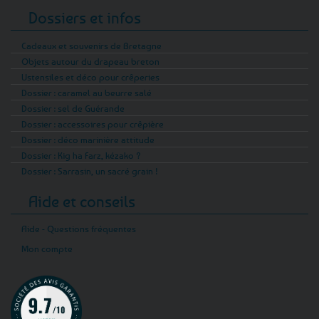
Dossiers et infos
Cadeaux et souvenirs de Bretagne
Objets autour du drapeau breton
Ustensiles et déco pour crêperies
Dossier : caramel au beurre salé
Dossier : sel de Guérande
Dossier : accessoires pour crêpière
Dossier : déco marinière attitude
Dossier : Kig ha Farz, kézako ?
Dossier : Sarrasin, un sacré grain !
Aide et conseils
Aide - Questions fréquentes
Mon compte