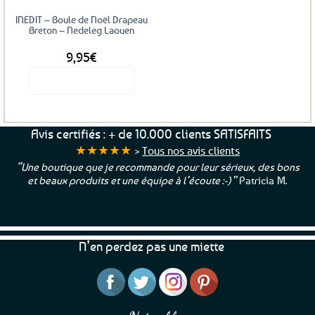
INEDIT – Boule de Noël Drapeau
Breton – Nedeleg Laouen
9,95
€
Voir le produit
Ce
produit
a
Avis certifiés : + de 10.000 clients SATISFAITS
plusieurs
★★★★★
>
Tous nos avis clients
variations.
“Une boutique que je recommande pour leur sérieux, des bons
Les
et beaux produits et une équipe à l’écoute :-)”
Patricia M.
options
peuvent
être
choisies
N’en perdez pas une miette
sur
la
page
du
produit