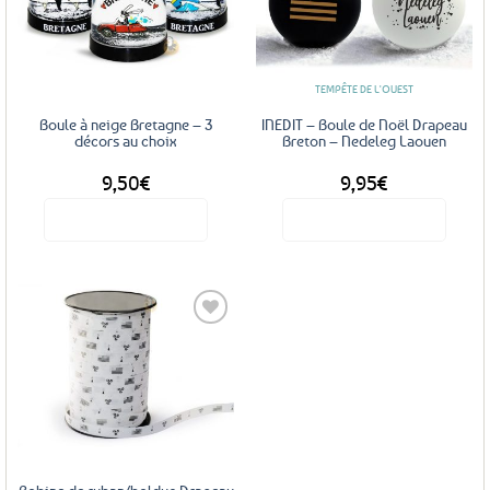
Ajouter
Ajouter
aux
aux
favoris
favoris
TEMPÊTE DE L'OUEST
Boule à neige Bretagne – 3
INEDIT – Boule de Noël Drapeau
décors au choix
Breton – Nedeleg Laouen
9,50
€
9,95
€
Voir le produit
Voir le produit
Ce
Ce
produit
produit
a
a
plusieurs
plusieurs
variations.
variations.
Les
Les
Ajouter
options
options
aux
favoris
peuvent
peuvent
être
être
choisies
choisies
sur
sur