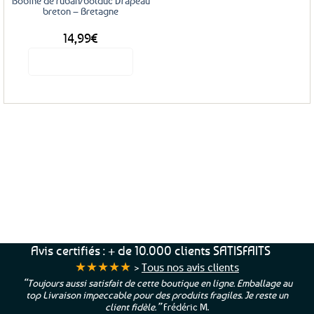
Bobine de ruban/bolduc Drapeau
la
la
breton – Bretagne
page
page
14,99
€
du
du
produit
produit
Voir le produit
Service Client
Livraison
Paiements
Clients
Offerte
Sécurisés
Satisfaits
dès
100%
à votre écoute !
69€ d’achats
★★★★★
Avis certifiés : + de 10.000 clients SATISFAITS
★★★★★
>
Tous nos avis clients
“Toujours aussi satisfait de cette boutique en ligne. Emballage au
top Livraison impeccable pour des produits fragiles. Je reste un
client fidèle.”
Frédéric M.