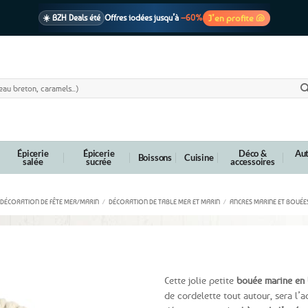
J’en profite 🐚
☀️ BZH Deals été
Offres iodées jusqu’à
–60%
🩷 CADEAU !
1 cadeau offert
dès 39€ d’achats
Voir cond. 🎁
📦 Livraison
En point relais dès
3,95€
seulement
Voir cond. 🚚
Épicerie
Épicerie
Déco &
Aut
Boissons
Cuisine
salée
sucrée
accessoires
DÉCORATION DE FÊTE MER/MARIN
/
DÉCORATION DE TABLE MER ET MARIN
/
ANCRES MARINE ET BOUÉE
table 10cm
Cette jolie petite
bouée marine en 
de cordelette tout autour, sera l’a