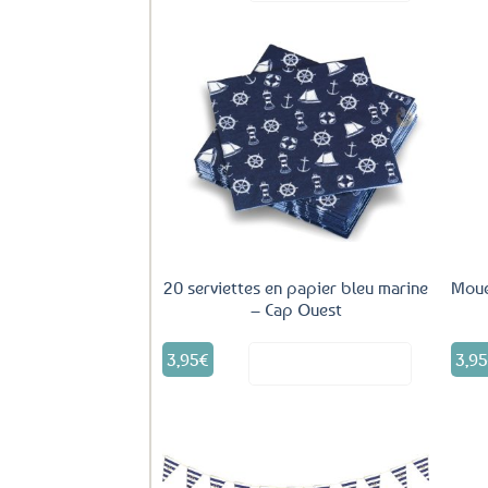
Ajouter
aux
favoris
20 serviettes en papier bleu marine
Moue
– Cap Ouest
3,95
€
3,9
Voir le produit