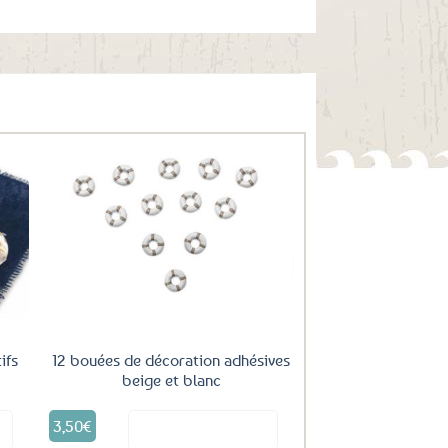
uter
Ajouter
ux
aux
oris
favoris
ifs
12 bouées de décoration adhésives
beige et blanc
3,50
€
it
Voir le produit