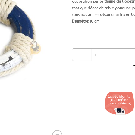
décoration sur le
thème de l’océan
tant que décor de table pour une jol
Ajouter
tous nos autres
décors marins en b
aux
Diamètre:
10 cm
favoris
quantité de Petite bouée en bois /
A
Expédition le
jour même
(voir conditions)