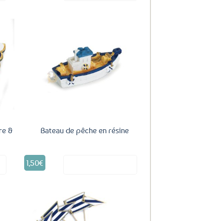
uter
Ajouter
ux
aux
oris
favoris
re &
Bateau de pêche en résine
1,50
€
it
Voir le produit