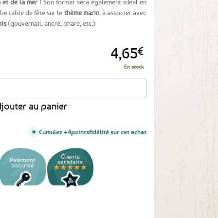
 et de la mer
! Son format sera également idéal en
ie table de fête sur le
thème marin
, à associer avec
ois
(gouvernail, ancre, phare, etc.)
4,65
€
En stock
 Décor de table 10cm
jouter au panier
Cumulez +4
points
fidélité sur cet achat
Clients
Paiement
satisfaits
sécurisé
★★★★★