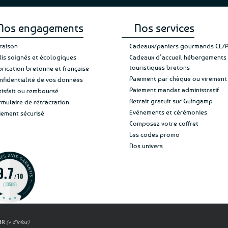
Nos engagements
Nos services
vraison
Cadeaux/paniers gourmands CE/
lis soignés et écologiques
Cadeaux d’accueil hébergements
touristiques bretons
brication bretonne et française
Paiement par chèque ou virement
nfidentialité de vos données
Paiement mandat administratif
tisfait ou remboursé
Retrait gratuit sur Guingamp
rmulaire de rétractation
Evénements et cérémonies
iement sécurisé
Composez votre coffret
Les codes promo
Nos univers
OAR
(+ d'infos)