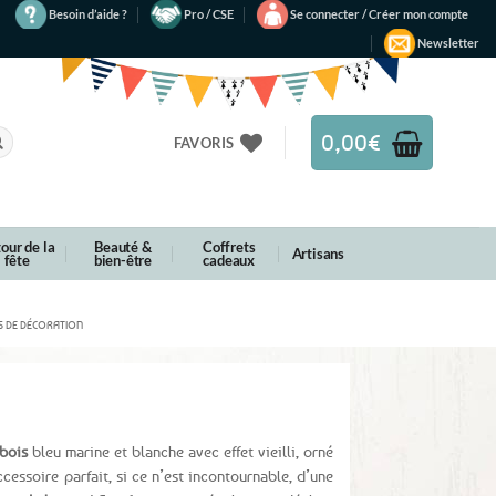
Besoin d’aide ?
Pro / CSE
Se connecter / Créer mon compte
Newsletter
0,00
€
FAVORIS
our de la
Beauté &
Coffrets
Artisans
fête
bien-être
cadeaux
S DE DÉCORATION
bois
bleu marine et blanche avec effet vieilli, orné
ccessoire parfait, si ce n’est incontournable, d’une