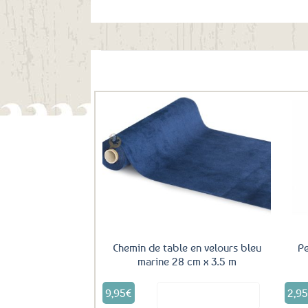
Ils ont aussi le vent en poupe !
Ajouter
aux
favoris
Chemin de table en velours bleu
Pe
marine 28 cm x 3.5 m
9,95
€
2,9
Voir le produit