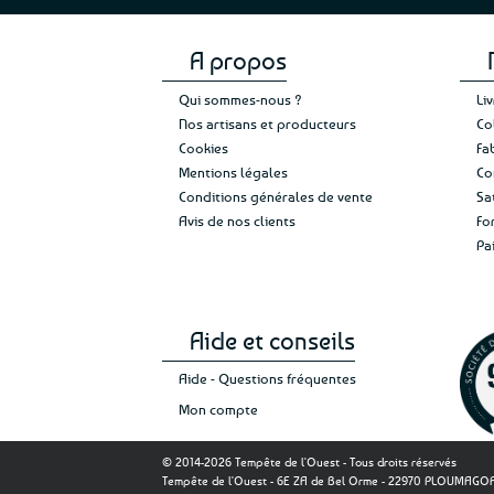
A propos
Qui sommes-nous ?
Li
Nos artisans et producteurs
Co
Cookies
Fa
Mentions légales
Co
Conditions générales de vente
Sa
Avis de nos clients
Fo
Pa
Aide et conseils
Aide - Questions fréquentes
Mon compte
© 2014-2026 Tempête de l'Ouest - Tous droits réservés
Tempête de l'Ouest - 6E ZA de Bel Orme - 22970 PLOUMAG