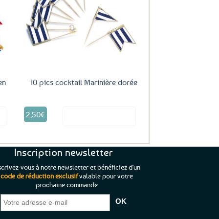
uter
Ajouter
ux
aux
oris
favoris
en
10 pics cocktail Marinière dorée
2,50
€
it
Voir le produit
Inscription newsletter
scrivez-vous à notre newsletter et bénéficiez d'un
code de réduction exclusif
valable pour votre
prochaine commande
que je pouvais pas
“C’est agréable et tout aussi rassurant
“
 ;)
de constater qu’il n’y a pas de petite
l’oue
e de mon achat et
commande, mais un client à satisfaire.”
rapid
gez rien”
Jade C.
Guy H.
Vive 