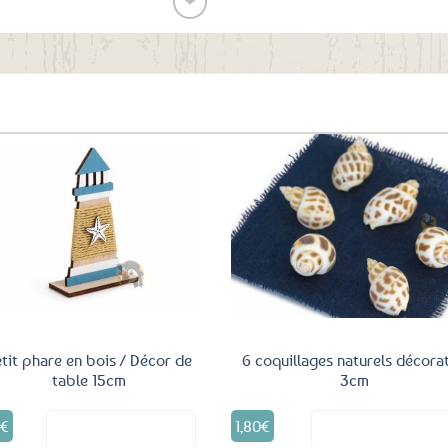
❤
Ajouter
aux
favoris
Ajouter
Ajo
aux
a
favoris
fav
tit phare en bois / Décor de
6 coquillages naturels décorat
table 15cm
3cm
5
€
1,80
€
Voir le produit
Voir le produ