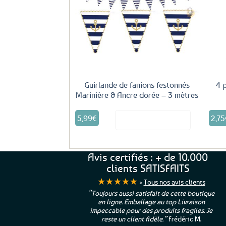
Ajouter
aux
favoris
Guirlande de fanions festonnés
4 
Marinière & Ancre dorée – 3 mètres
5,99
€
2,75
Voir le produit
Avis certifiés : + de 10.000
clients SATISFAITS
★★★★★
>
Tous nos avis clients
ur. La Bretagne à
“Toujours aussi satisfait de cette boutique
en ligne. Emballage au top Livraison
 moi qui suis si loin
impeccable pour des produits fragiles. Je
e”
Cathy P.
reste un client fidèle.”
Frédéric M.