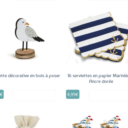
Ajouter
Ajo
aux
a
favoris
fav
tte décorative en bois à poser
16 serviettes en papier Mariniè
Ancre dorée
5
€
4,99
€
Voir le produit
Voir le produ