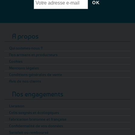
A propos
Qui sommes-nous ?
Nos artisans et producteurs
Cookies
Mentions légales
Conditions générales de vente
Avis de nos clients
Nos engagements
Livraison
Colis soignés et écologiques
Fabrication bretonne et française
Confidentialité de vos données
Satisfait ou remboursé