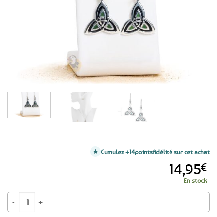
aux
favoris
Cumulez +14
points
fidélité sur cet achat
14,95
€
En stock
quantité de Boucles d’oreilles Noeuds celtiques vert émeraude