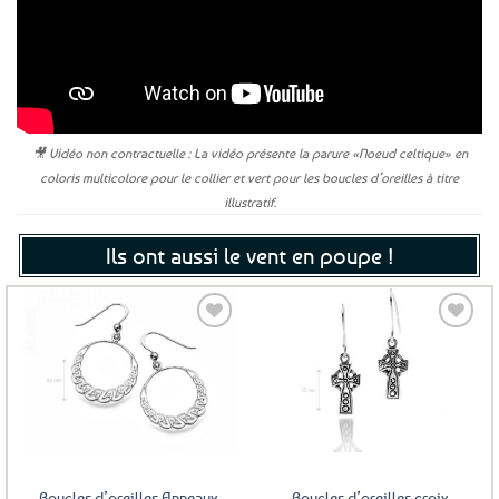
🎥 Vidéo non contractuelle : La vidéo présente la parure «Noeud celtique» en
coloris multicolore pour le collier et vert pour les boucles d’oreilles à titre
illustratif.
Ils ont aussi le vent en poupe !
Ajouter
Ajouter
aux
aux
favoris
favoris
Boucles d’oreilles Anneaux
Boucles d’oreilles croix