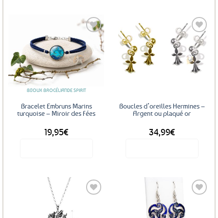
Ajouter
Ajouter
aux
aux
favoris
favoris
BIJOUX BROCÉLIANDE SPIRIT
Bracelet Embruns Marins
Boucles d’oreilles Hermines –
turquoise – Miroir des Fées
Argent ou plaqué or
19,95
€
34,99
€
Voir le produit
Voir le produit
Ce
produit
a
plusieurs
variations.
Les
Ajouter
Ajouter