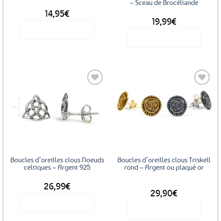
– Sceau de Brocéliande
14,95
€
19,99
€
Voir le produit
Voir le produit
Ajouter
Ajouter
aux
aux
favoris
favoris
Boucles d’oreilles clous Noeuds
Boucles d’oreilles clous Triskell
celtiques – Argent 925
rond – Argent ou plaqué or
26,99
€
DÈS
29,90
€
Voir le produit
Voir le produit