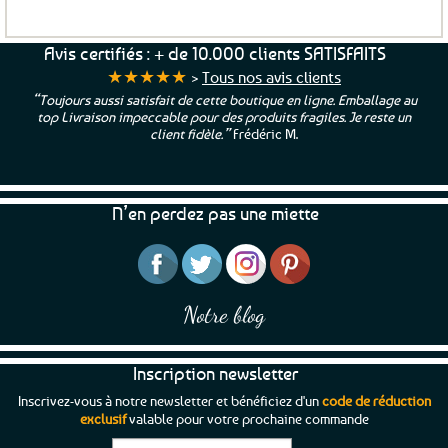
Ce
produit
a
Avis certifiés : + de 10.000 clients SATISFAITS
plusieurs
★★★★★
>
Tous nos avis clients
variations.
t de cette boutique en ligne. Emballage au
“Une boutique que je reco
Les
e pour des produits fragiles. Je reste un
et beaux produits et une
options
nt fidèle.”
Frédéric M.
peuvent
être
choisies
N’en perdez pas une miette
sur
la
page
du
produit
Notre blog
Inscription newsletter
Inscrivez-vous à notre newsletter et bénéficiez d'un
code de réduction
exclusif
valable pour votre prochaine commande