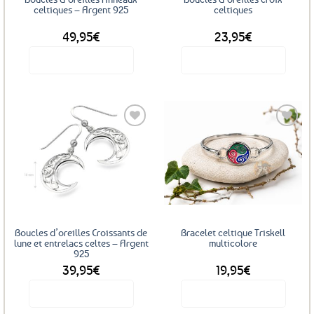
celtiques – Argent 925
celtiques
49,95
€
23,95
€
Voir le produit
Voir le produit
Ajouter
Ajouter
aux
aux
favoris
favoris
Boucles d’oreilles Croissants de
Bracelet celtique Triskell
lune et entrelacs celtes – Argent
multicolore
925
39,95
€
19,95
€
Voir le produit
Voir le produit