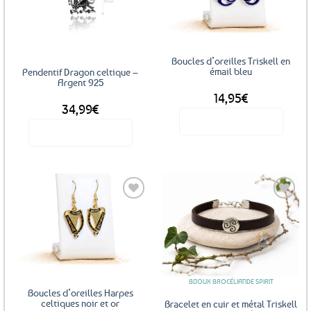
options
aux
aux
favoris
favoris
peuvent
être
choisies
Boucles d’oreilles Triskell en
sur
émail bleu
Pendentif Dragon celtique –
la
Argent 925
14,95
€
page
34,99
€
du
Voir le produit
produit
Voir le produit
Ajouter
Ajouter
aux
aux
favoris
favoris
BIJOUX BROCÉLIANDE SPIRIT
Boucles d’oreilles Harpes
celtiques noir et or
Bracelet en cuir et métal Triskell