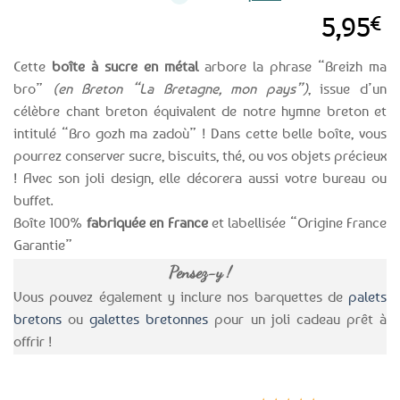
5,95
€
Cette
boîte à sucre en métal
arbore la phrase “Breizh ma
bro”
(en Breton “La Bretagne, mon pays”)
, issue d’un
célèbre chant breton équivalent de notre hymne breton et
intitulé “Bro gozh ma zadoù” ! Dans cette belle boîte, vous
pourrez conserver sucre, biscuits, thé, ou vos objets précieux
! Avec son joli design, elle décorera aussi votre bureau ou
buffet.
Boîte 100%
fabriquée en France
et labellisée “Origine France
Garantie”
Pensez-y !
Vous pouvez également y inclure nos barquettes de
palets
bretons
ou
galettes bretonnes
pour un joli cadeau prêt à
offrir !
Expédition le
Clients
Paiement
jour même
satisfaits
sécurisé