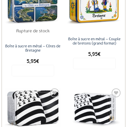
Ajouter
Ajouter
aux
aux
favoris
favoris
Rupture de stock
Boîte à sucre en métal – Couple
de bretons (grand format)
Boîte à sucre en métal – Côtes de
Bretagne
5,95
€
5,95
€
Voir le produit
Voir le produit
Ajouter
Ajouter
aux
aux
favoris
favoris