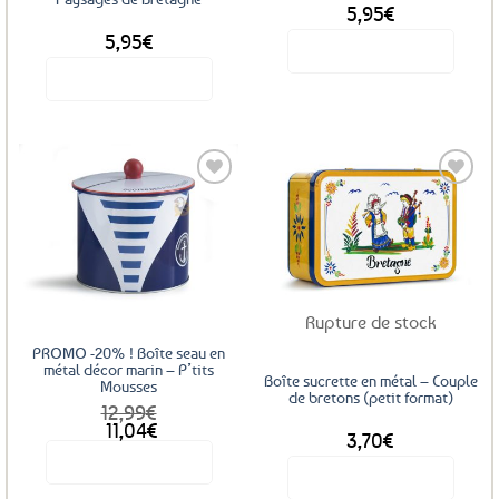
5,95
€
5,95
€
Voir le produit
Voir le produit
Ajouter
Ajouter
aux
aux
favoris
favoris
Rupture de stock
PROMO -20% ! Boîte seau en
métal décor marin – P’tits
Boîte sucrette en métal – Couple
Mousses
de bretons (petit format)
12,99
€
Le
Le
11,04
€
3,70
€
prix
prix
Voir le produit
initial
actuel
Voir le produit
était :
est :