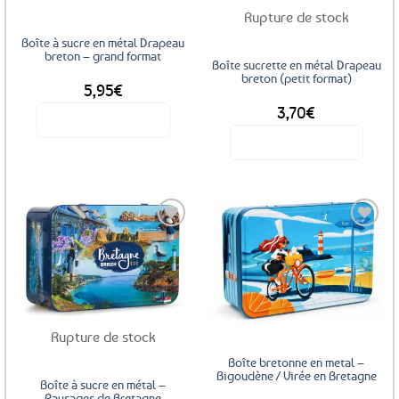
Rupture de stock
Boîte à sucre en métal Drapeau
breton – grand format
Boîte sucrette en métal Drapeau
breton (petit format)
5,95
€
3,70
€
Voir le produit
Voir le produit
Ajouter
Ajouter
aux
aux
favoris
favoris
Rupture de stock
Boîte bretonne en metal –
Bigoudène / Virée en Bretagne
Boîte à sucre en métal –
Paysages de Bretagne