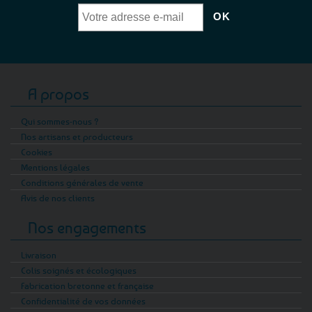
A propos
Qui sommes-nous ?
Nos artisans et producteurs
Cookies
Mentions légales
Conditions générales de vente
Avis de nos clients
Nos engagements
Livraison
Colis soignés et écologiques
Fabrication bretonne et française
Confidentialité de vos données