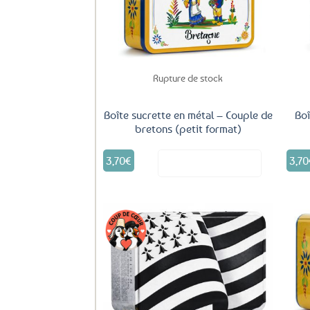
aux
favoris
Rupture de stock
Boîte sucrette en métal – Couple de
Boî
bretons (petit format)
3,70
€
3,70
Voir le produit
Ajouter
aux
favoris