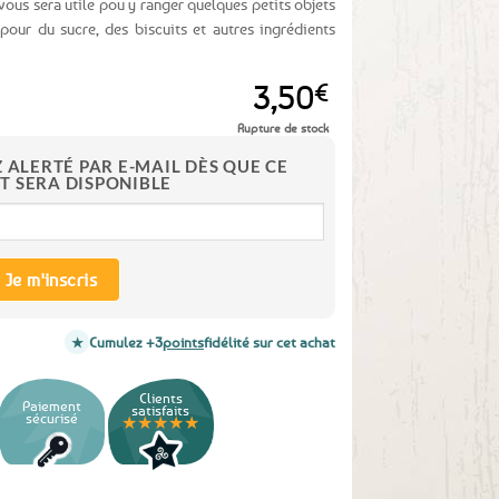
 vous sera utile pou y ranger quelques petits objets
our du sucre, des biscuits et autres ingrédients
3,50
€
Rupture de stock
Z ALERTÉ PAR E-MAIL DÈS QUE CE
T SERA DISPONIBLE
Je m'inscris
Cumulez +3
points
fidélité sur cet achat
Clients
Paiement
satisfaits
sécurisé
★★★★★