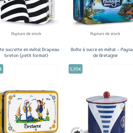
aux
a
favoris
fav
Rupture de stock
Rupture de stock
te sucrette en métal Drapeau
Boîte à sucre en métal – Pays
breton (petit format)
de Bretagne
€
5,95
€
Voir le produit
Voir le produ
Ajouter
Ajo
aux
a
favoris
fav