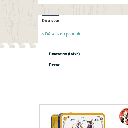
Description
> Détails du produit
Dimension (Lxlxh)
Décor
Ils ont aussi le vent en poupe !
Ajouter