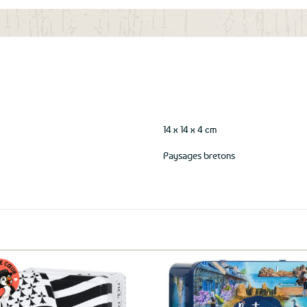
aux
favoris
14 x 14 x 4 cm
Paysages bretons
Ajouter
Ajo