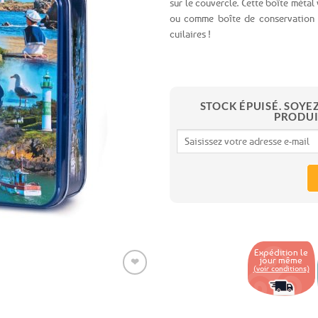
sur le couvercle. Cette boîte métal
ou comme boîte de conservation p
Ajouter
cuilaires !
aux
favoris
STOCK ÉPUISÉ. SOYE
PRODUI
Expédition le
jour même
❤
(voir conditions)
Ajouter