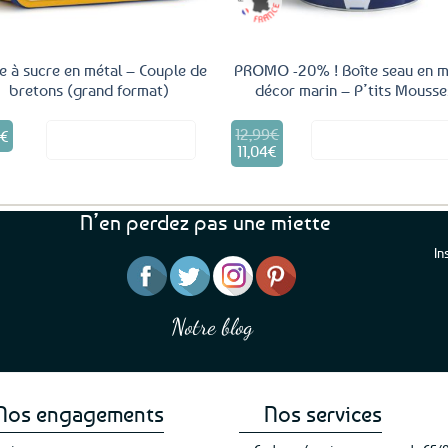
e à sucre en métal – Couple de
PROMO -20% ! Boîte seau en m
bretons (grand format)
décor marin – P’tits Mousse
12,99
€
Le
5
€
Voir le produit
Voir le produ
prix
11,04
€
Le
initial
prix
était :
actuel
12,99€.
est :
N’en perdez pas une miette
11,04€.
In
“J’ai mis 5 étoiles parce 
“Une boutique que je recommande pour
en mettre 6
leur sérieux, des bons et beaux produits
Notre blog
Je suis plus que satisfait
et une équipe à l’écoute :-)”
Patricia M.
de ma livraison. Ne chan
Nos engagements
Nos services