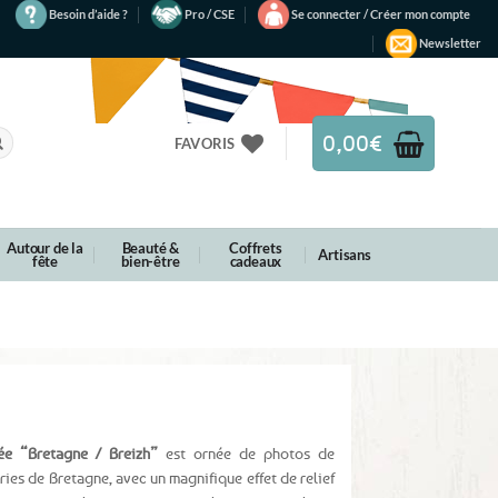
Besoin d’aide ?
Pro / CSE
Se connecter / Créer mon compte
Newsletter
0,00
€
FAVORIS
Autour de la
Beauté &
Coffrets
Artisans
fête
bien-être
cadeaux
ée “Bretagne / Breizh”
est ornée de photos de
ies de Bretagne, avec un magnifique effet de relief