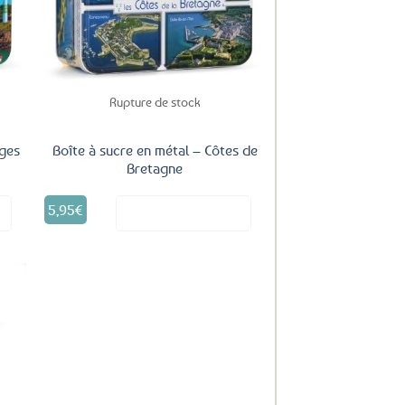
ux
aux
oris
favoris
Rupture de stock
ages
Boîte à sucre en métal – Côtes de
Bretagne
5,95
€
it
Voir le produit
uter
ux
oris