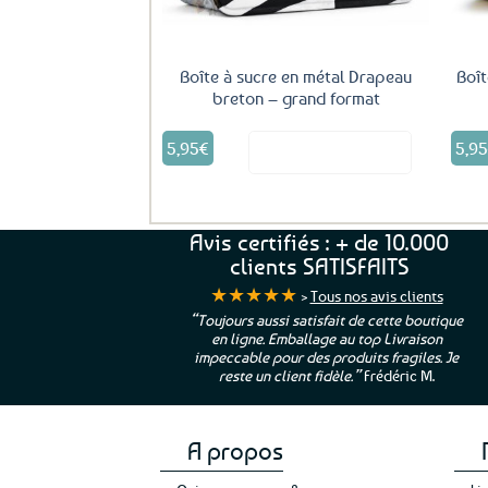
Boîte à sucre en métal Drapeau
Boît
breton – grand format
5,95
€
5,9
Voir le produit
Avis certifiés : + de 10.000
clients SATISFAITS
★★★★★
>
Tous nos avis clients
ur. La Bretagne à
“Toujours aussi satisfait de cette boutique
en ligne. Emballage au top Livraison
 moi qui suis si loin
impeccable pour des produits fragiles. Je
e”
Cathy P.
reste un client fidèle.”
Frédéric M.
A propos