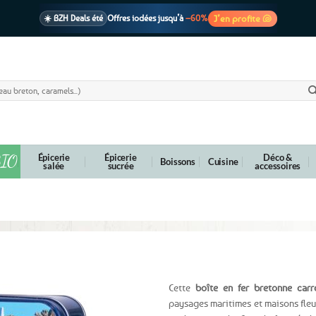
J’en profite 🐚
☀️ BZH Deals été
Offres iodées jusqu’à
–60%
🩷 CADEAU !
1 cadeau offert
dès 39€ d’achats
Voir cond. 🎁
📦 Livraison
En point relais dès
3,95€
seulement
Voir cond. 🚚
IO
Épicerie
Épicerie
Déco &
Boissons
Cuisine
salée
sucrée
accessoires
Bretagne
Cette
boîte en fer bretonne carr
paysages maritimes et maisons fleur