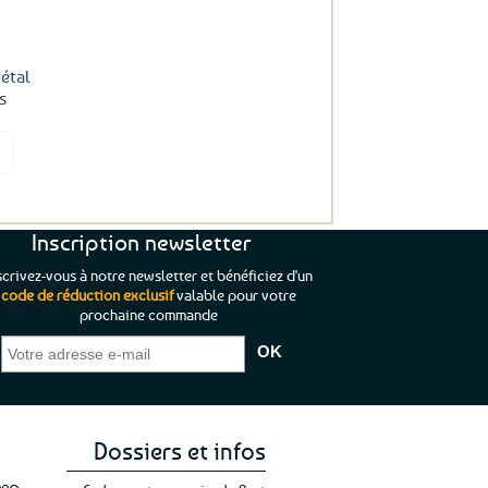
étal
s
it
Inscription newsletter
scrivez-vous à notre newsletter et bénéficiez d'un
code de réduction exclusif
valable pour votre
prochaine commande
que je pouvais pas
“C’est agréable et tout aussi rassurant
“
 ;)
de constater qu’il n’y a pas de petite
l’oue
e de mon achat et
commande, mais un client à satisfaire.”
rapid
gez rien”
Jade C.
Guy H.
Vive 
Dossiers et infos