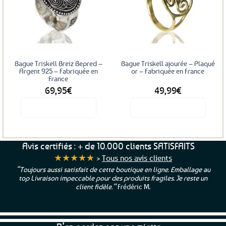
Les
Les
Ajouter
Ajouter
options
options
aux
aux
favoris
favoris
peuvent
peuvent
être
être
choisies
choisies
sur
sur
Bague Triskell Breiz Bepred –
Bague Triskell ajourée – Plaqué
la
la
Argent 925 – Fabriquée en
or – Fabriquée en France
France
page
page
69,95
€
49,99
€
du
du
produit
produit
Voir le produit
Voir le produit
Ce
Ce
produit
produit
a
a
Avis certifiés : + de 10.000 clients SATISFAITS
plusieurs
plusieurs
★★★★★
>
Tous nos avis clients
variations.
variations.
“Toujours aussi satisfait de cette boutique en ligne. Emballage au
Les
Les
top Livraison impeccable pour des produits fragiles. Je reste un
options
options
client fidèle.”
Frédéric M.
peuvent
peuvent
être
être
choisies
choisies