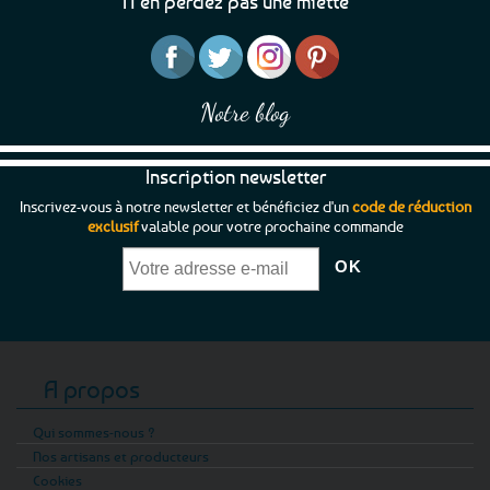
N’en perdez pas une miette
sur
sur
la
la
page
page
du
du
produit
produit
Notre blog
Inscription newsletter
Inscrivez-vous à notre newsletter et bénéficiez d'un
code de réduction
exclusif
valable pour votre prochaine commande
A propos
Qui sommes-nous ?
Nos artisans et producteurs
Cookies