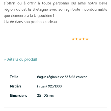
s’offrir ou à offrir à toute personne qui aime notre belle
région qu’est la Bretagne avec son symbole incontournable
que demeurera la bigoudène !
Livrée dans son pochon cadeau
Expédition le
Clients
Paiement
jour même
satisfaits
sécurisé
★★★★★
(voir conditions)
> Détails du produit
Taille
Bague réglable de 55 à 68 environ
Matière
Argent 925/1000
Dimensions
30 x 20 mm