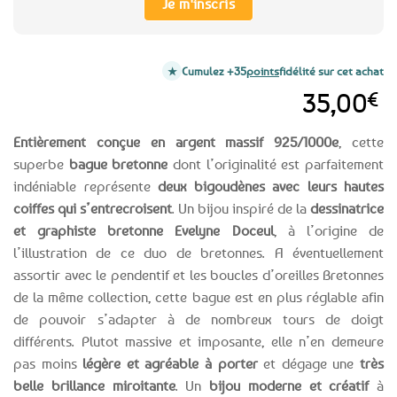
Je m'inscris
Cumulez +35
points
fidélité sur cet achat
35,00
€
Entièrement conçue en argent massif 925/1000e
, cette
superbe
bague bretonne
dont l’originalité est parfaitement
indéniable représente
deux bigoudènes avec leurs hautes
coiffes qui s’entrecroisent
. Un bijou inspiré de la
dessinatrice
et graphiste bretonne Evelyne Doceul
, à l’origine de
l’illustration de ce duo de bretonnes. A éventuellement
assortir avec le pendentif et les boucles d’oreilles Bretonnes
de la même collection, cette bague est en plus réglable afin
de pouvoir s’adapter à de nombreux tours de doigt
différents. Plutot massive et imposante, elle n’en demeure
pas moins
légère et agréable à porter
et dégage une
très
belle brillance miroitante
. Un
bijou moderne et créatif
à