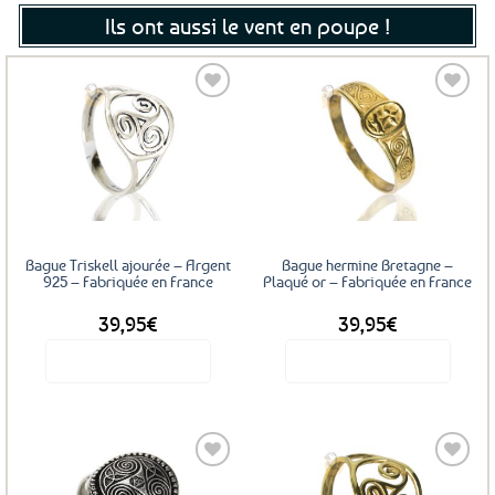
Ils ont aussi le vent en poupe !
Ajouter
Ajouter
aux
aux
favoris
favoris
Bague Triskell ajourée – Argent
Bague hermine Bretagne –
925 – Fabriquée en France
Plaqué or – Fabriquée en France
39,95
€
39,95
€
Voir le produit
Voir le produit
Ce
Ce
produit
produit
a
a
plusieurs
plusieurs
variations.
variations.