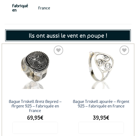
Fabriqué
France
en
Ils ont aussi le vent en poupe !
Ajouter
Ajouter
aux
aux
favoris
favoris
Bague Triskell Breiz Bepred –
Bague Triskell ajourée – Argent
Argent 925 – Fabriquée en
925 – Fabriquée en France
France
69,95
€
39,95
€
Voir le produit
Voir le produit