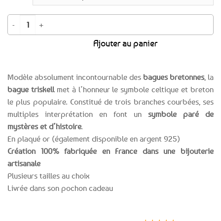
quantité de Bague Triskell ajourée - Plaqué or - Fabriquée en France
Ajouter au panier
Modèle absolument incontournable des
bagues bretonnes
, la
bague triskell
met à l’honneur le symbole celtique et breton
le plus populaire. Constitué de trois branches courbées, ses
multiples interprétation en font un
symbole paré de
mystères et d’histoire
.
En plaqué or (également disponible en argent 925)
Création 100% fabriquée en France dans une bijouterie
artisanale
Plusieurs tailles au choix
Livrée dans son pochon cadeau
Expédition le
Clients
Paiement
jour même
satisfaits
sécurisé