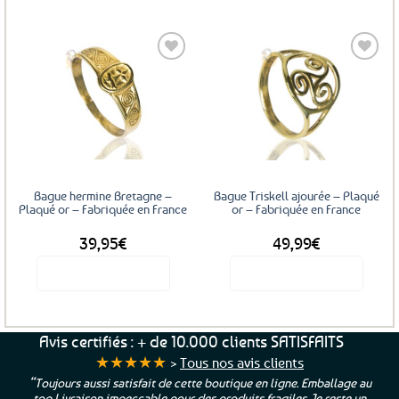
Ce
Ce
produit
produit
a
a
plusieurs
plusieurs
variations.
variations.
Les
Les
Ajouter
Ajouter
options
options
aux
aux
favoris
favoris
peuvent
peuvent
être
être
choisies
choisies
sur
sur
Bague hermine Bretagne –
Bague Triskell ajourée – Plaqué
la
la
Plaqué or – Fabriquée en France
or – Fabriquée en France
page
page
39,95
€
49,99
€
du
du
produit
produit
Voir le produit
Voir le produit
Ce
Ce
produit
produit
a
a
Avis certifiés : + de 10.000 clients SATISFAITS
plusieurs
plusieurs
★★★★★
>
Tous nos avis clients
variations.
variations.
“Toujours aussi satisfait de cette boutique en ligne. Emballage au
Les
Les
top Livraison impeccable pour des produits fragiles. Je reste un