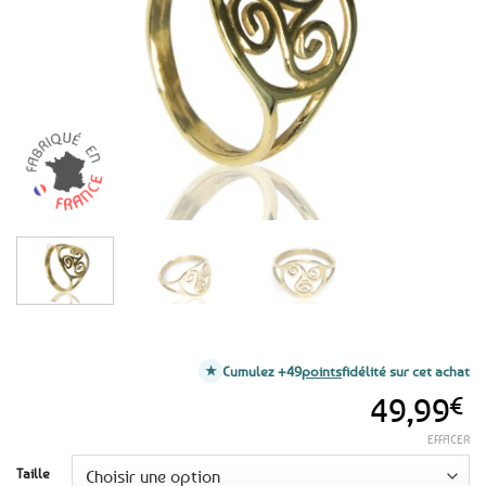
aux
favoris
Cumulez +49
points
fidélité sur cet achat
49,99
€
EFFACER
Taille