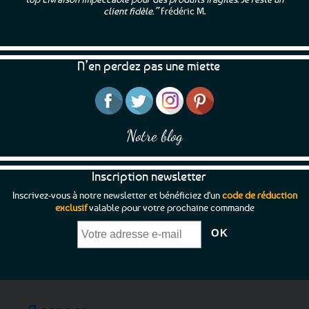
options
options
client fidèle.”
Frédéric M.
peuvent
peuvent
être
être
choisies
choisies
N’en perdez pas une miette
sur
sur
la
la
page
page
du
du
produit
produit
Notre blog
Inscription newsletter
Inscrivez-vous à notre newsletter et bénéficiez d'un
code de réduction
exclusif
valable pour votre prochaine commande