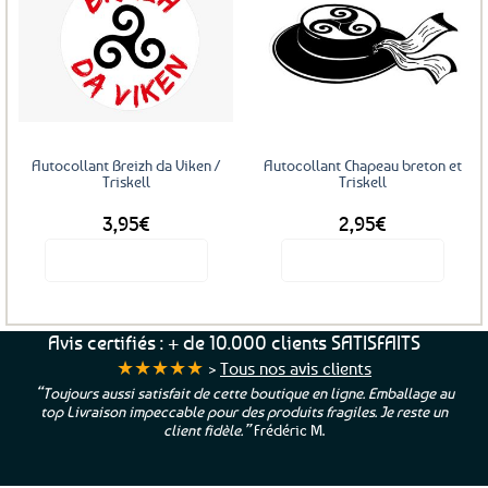
Ajouter
Ajouter
aux
aux
favoris
favoris
Autocollant Breizh da Viken /
Autocollant Chapeau breton et
Triskell
Triskell
3,95
€
2,95
€
Voir le produit
Voir le produit
Avis certifiés : + de 10.000 clients SATISFAITS
★★★★★
>
Tous nos avis clients
“Toujours aussi satisfait de cette boutique en ligne. Emballage au
top Livraison impeccable pour des produits fragiles. Je reste un
client fidèle.”
Frédéric M.