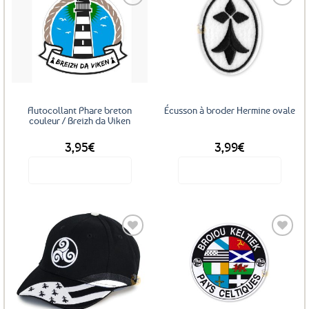
plusieurs
variations.
Les
Ajouter
Ajouter
options
aux
aux
favoris
favoris
peuvent
être
choisies
sur
Autocollant Phare breton
Écusson à broder Hermine ovale
la
couleur / Breizh da Viken
page
3,95
€
3,99
€
du
produit
Voir le produit
Voir le produit
Ajouter
Ajouter
aux
aux
favoris
favoris