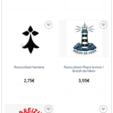
Voir le produit
Voir le produit
Ajouter
Ajouter
aux
aux
favoris
favoris
Autocollant hermine
Autocollant Phare breton /
Breizh da Viken
2,75
€
3,95
€
Voir le produit
Voir le produit