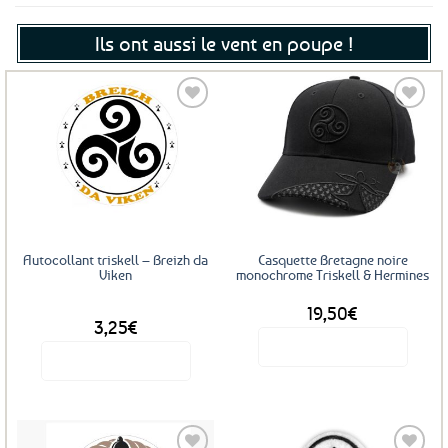
Ils ont aussi le vent en poupe !
Ajouter
Ajouter
aux
aux
favoris
favoris
Autocollant triskell – Breizh da
Casquette Bretagne noire
Viken
monochrome Triskell & Hermines
19,50
€
DÈS
3,25
€
Voir le produit
Voir le produit
Ce
produit
a