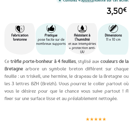
Cumulez +3
points
fidélité sur cet achat
3,50
€
Fabrication
Pratique
Résistant à
Dimensions
bretonne
pose facile sur de
l’humidité
11 x 10 cm
nombreux supports
et aux intempéries
+ protection anti-
UV
Ce
trèfle porte-bonheur à 4 feuilles
, stylisé aux
couleurs de la
Bretagne
arbore un symbole breton différent sur chaque
feuille : un triskell, une hermine, le drapeau de la Bretagne ou
les 3 lettres BZH (Breizh). Vous pourrez le coller partout où
vous le désirez pour que le chance vous suive partout ! A
fixer sur une surface lisse et au préalablement nettoyée.
Expédition le
Clients
Paiement
jour même
satisfaits
sécurisé
★★★★★
(voir conditions)