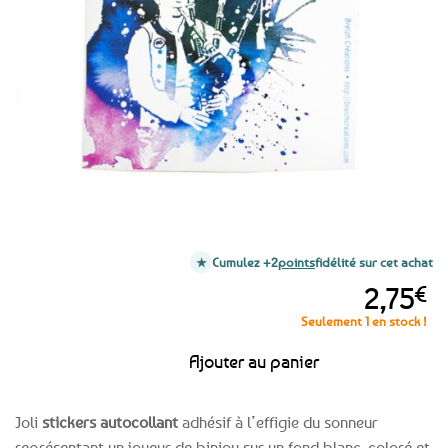
favoris
Cumulez +2
points
fidélité sur cet achat
2,75
€
Seulement 1 en stock !
Ajouter au panier
Joli
stickers autocollant
adhésif à l’effigie du sonneur
représentant un joueur de biniou sur un fond blanc, coloré et