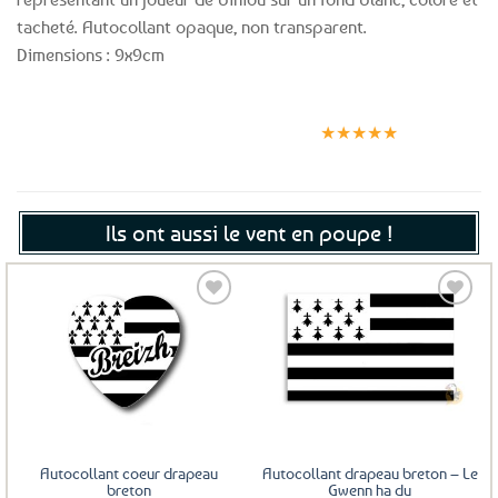
tacheté. Autocollant opaque, non transparent.
Dimensions : 9x9cm
Expédition le
Clients
Paiement
jour même
satisfaits
sécurisé
★★★★★
(voir conditions)
Ils ont aussi le vent en poupe !
Ajouter
Ajouter
aux
aux
favoris
favoris
Autocollant coeur drapeau
Autocollant drapeau breton – Le
breton
Gwenn ha du