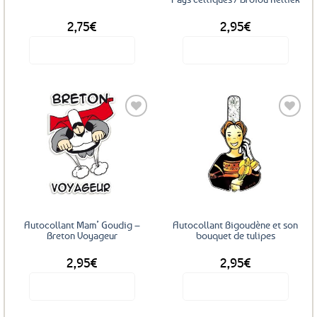
2,75
€
2,95
€
Voir le produit
Voir le produit
Ajouter
Ajouter
aux
aux
favoris
favoris
Autocollant Mam’ Goudig –
Autocollant Bigoudène et son
Breton Voyageur
bouquet de tulipes
2,95
€
2,95
€
Voir le produit
Voir le produit