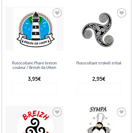
Ajouter
Ajouter
aux
aux
favoris
favoris
Autocollant Phare breton
Autocollant triskell tribal
couleur / Breizh da Viken
3,95
€
2,95
€
Voir le produit
Voir le produit
Ajouter
Ajouter