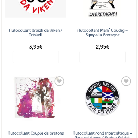
aux
aux
favoris
favoris
Autocollant Breizh da Viken /
Autocollant Mam’ Goudig –
Triskell
Sympa la Bretagne
3,95
€
2,95
€
Voir le produit
Voir le produit
Ajouter
Ajouter
aux
aux
favoris
favoris
Autocollant Couple de bretons
Autocollant rond interceltique –
Pays celtiques / Broiou Keltiek