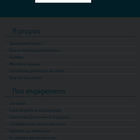
A propos
Qui sommes-nous ?
Nos artisans et producteurs
Cookies
Mentions légales
Conditions générales de vente
Avis de nos clients
Nos engagements
Livraison
Colis soignés et écologiques
Fabrication bretonne et française
Confidentialité de vos données
Satisfait ou remboursé
Formulaire de rétractation