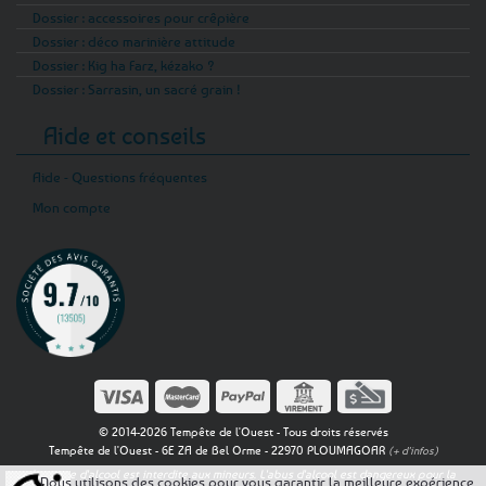
Dossier : accessoires pour crêpière
Dossier : déco marinière attitude
Dossier : Kig ha Farz, kézako ?
Dossier : Sarrasin, un sacré grain !
Aide et conseils
Aide - Questions fréquentes
Mon compte
© 2014-2026 Tempête de l'Ouest - Tous droits réservés
Tempête de l'Ouest - 6E ZA de Bel Orme - 22970 PLOUMAGOAR
(+ d'infos)
La vente d'alcool est interdite aux mineurs. L'abus d'alcool est dangereux pour la
Nous utilisons des cookies pour vous garantir la meilleure expérience