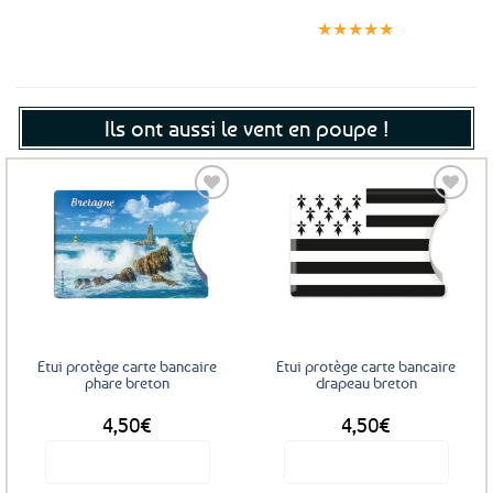
Expédition le
Clients
Paiement
jour même
satisfaits
sécurisé
★★★★★
(voir conditions)
Ils ont aussi le vent en poupe !
Ajouter
Ajouter
aux
aux
favoris
favoris
Etui protège carte bancaire
Etui protège carte bancaire
phare breton
drapeau breton
4,50
€
4,50
€
Voir le produit
Voir le produit