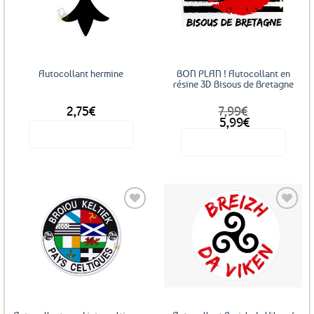
aux
aux
favoris
favoris
Autocollant hermine
BON PLAN ! Autocollant en
résine 3D Bisous de Bretagne
2,75
€
7,99
€
Le
Le
5,99
€
prix
prix
Voir le produit
Voir le produit
initial
actuel
était :
est :
7,99€.
5,99€.
Ajouter
Ajouter
aux
aux
favoris
favoris