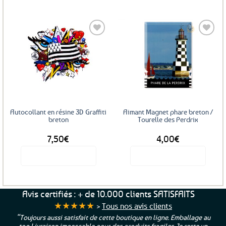
Ajouter
Ajouter
aux
aux
favoris
favoris
Autocollant en résine 3D Graffiti
Aimant Magnet phare breton /
breton
Tourelle des Perdrix
7,50
€
4,00
€
Voir le produit
Voir le produit
Avis certifiés : + de 10.000 clients SATISFAITS
★★★★★
>
Tous nos avis clients
“Toujours aussi satisfait de cette boutique en ligne. Emballage au
top Livraison impeccable pour des produits fragiles. Je reste un