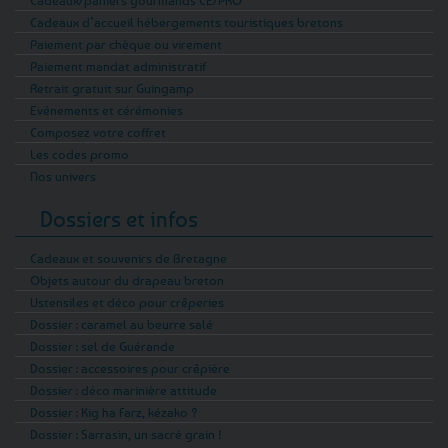
Cadeaux/paniers gourmands CE/PRO
Cadeaux d’accueil hébergements touristiques bretons
Paiement par chèque ou virement
Paiement mandat administratif
Retrait gratuit sur Guingamp
Evénements et cérémonies
Composez votre coffret
Les codes promo
Nos univers
Dossiers et infos
Cadeaux et souvenirs de Bretagne
Objets autour du drapeau breton
Ustensiles et déco pour crêperies
Dossier : caramel au beurre salé
Dossier : sel de Guérande
Dossier : accessoires pour crêpière
Dossier : déco marinière attitude
Dossier : Kig ha Farz, kézako ?
Dossier : Sarrasin, un sacré grain !