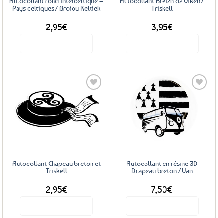
Autocollant rond interceltique –
Autocollant Breizh da Viken /
Pays celtiques / Broiou Keltiek
Triskell
2,95
€
3,95
€
Voir le produit
Voir le produit
Ajouter
Ajouter
aux
aux
favoris
favoris
Autocollant Chapeau breton et
Autocollant en résine 3D
Triskell
Drapeau breton / Van
2,95
€
7,50
€
Voir le produit
Voir le produit