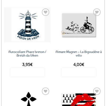
Ajouter
Ajouter
aux
aux
favoris
favoris
Autocollant Phare breton /
Aimant Magnet – La Bigoudène à
Breizh da Viken
vélo
3,95
€
4,00
€
Voir le produit
Voir le produit
Ajouter
Ajouter