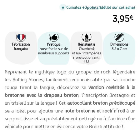
Cumulez +3
points
fidélité sur cet achat
3,95
€
Fabrication
Pratique
Résistant à
Dimensions
française
pose facile sur de
l’humidité
8.5 x 7 cm
nombreux supports
et aux intempéries
+ protection anti-
UV
Reprenant le mythique logo du groupe de rock légendaire
les Rolling Stones, facilement reconnaissable par sa bouche
rouge tirant la langue, découvrez sa
version revisitée à la
bretonne avec le drapeau breton
, l’inscription Bretagne et
un triskell sur la langue ! Cet
autocollant breton prédécoupé
sera idéal pour ajouter une
note bretonne et rock’n’roll
à un
support lisse et au préalablement nettoyé ou à l’arrière d’un
véhicule pour mettre en évidence votre Breizh attitude !