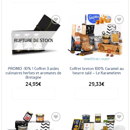
Ajouter
Ajouter
RUPTURE DE STOCK
aux
aux
favoris
favoris
TEMPÊTE DE L'OUEST
PROMO -10% ! Coffret 3 aides
Coffret breton 100% Caramel au
culinaires herbes et aromates de
beurre salé – Le Karamelenn
Bretagne
24,95
€
29,33
€
Voir le produit
Voir le produit