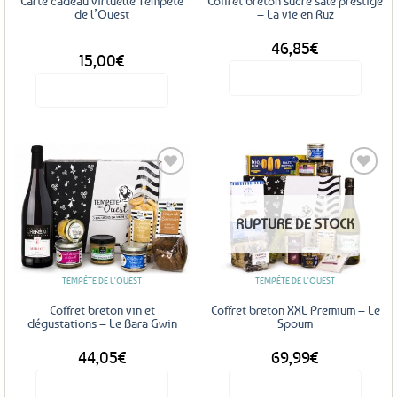
Carte cadeau virtuelle Tempête
Coffret breton sucré salé prestige
de l’Ouest
– La vie en Ruz
46,85
€
DÈS
15,00
€
Voir le produit
Voir le produit
Ce
produit
a
plusieurs
variations.
Les
Ajouter
Ajouter
RUPTURE DE STOCK
options
aux
aux
favoris
favoris
peuvent
être
TEMPÊTE DE L'OUEST
TEMPÊTE DE L'OUEST
choisies
sur
Coffret breton vin et
Coffret breton XXL Premium – Le
la
dégustations – Le Bara Gwin
Spoum
page
44,05
€
69,99
€
du
produit
Voir le produit
Voir le produit