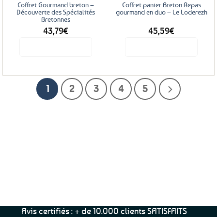
Coffret Gourmand breton –
Coffret panier Breton Repas
Découverte des Spécialités
gourmand en duo – Le Loderezh
Bretonnes
43,79
€
45,59
€
Voir le produit
Voir le produit
1
2
3
4
5
Service Client
Livraison
Paiements
Clients
Offerte
Sécurisés
Satisfaits
dès
100%
à votre écoute !
69€ d’achats
★★★★★
Avis certifiés : + de 10.000 clients SATISFAITS