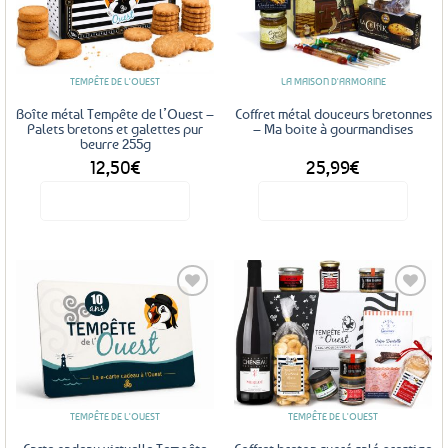
Ajouter
Ajouter
aux
aux
favoris
favoris
TEMPÊTE DE L'OUEST
LA MAISON D'ARMORINE
Boîte métal Tempête de l’Ouest –
Coffret métal douceurs bretonnes
Palets bretons et galettes pur
– Ma boite à gourmandises
beurre 255g
12,50
€
25,99
€
Voir le produit
Voir le produit
Ajouter
Ajouter
aux
aux
favoris
favoris
TEMPÊTE DE L'OUEST
TEMPÊTE DE L'OUEST