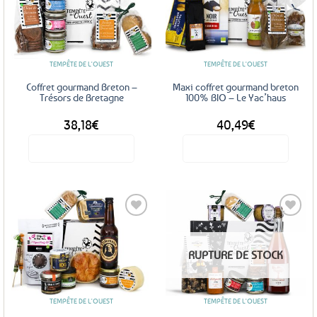
Ajouter
Ajouter
aux
aux
favoris
favoris
TEMPÊTE DE L'OUEST
TEMPÊTE DE L'OUEST
Coffret gourmand Breton –
Maxi coffret gourmand breton
Trésors de Bretagne
100% BIO – Le Yac’haus
38,18
€
40,49
€
Voir le produit
Voir le produit
Ajouter
Ajouter
RUPTURE DE STOCK
aux
aux
favoris
favoris
TEMPÊTE DE L'OUEST
TEMPÊTE DE L'OUEST