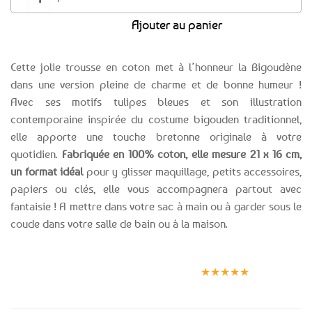
était :
est :
Ajouter au panier
7,99€.
3,99€.
Cette jolie trousse en coton met à l’honneur la Bigoudène
dans une version pleine de charme et de bonne humeur !
Avec ses motifs tulipes bleues et son illustration
contemporaine inspirée du costume bigouden traditionnel,
elle apporte une touche bretonne originale à votre
quotidien.
Fabriquée en 100% coton, elle mesure 21 x 16 cm,
un format idéal
pour y glisser maquillage, petits accessoires,
papiers ou clés, elle vous accompagnera partout avec
fantaisie ! A mettre dans votre sac à main ou à garder sous le
coude dans votre salle de bain ou à la maison.
Expédition le
Clients
Paiement
jour même
satisfaits
sécurisé
★★★★★
(voir conditions)