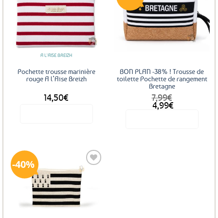
Ajouter
Ajouter
aux
aux
favoris
favoris
A L'AISE BREIZH
Pochette trousse marinière
BON PLAN -38% ! Trousse de
rouge A l’Aise Breizh
toilette Pochette de rangement
Bretagne
14,50
€
7,99
€
Le
Le
4,99
€
prix
prix
Voir le produit
Voir le produit
initial
actuel
était :
est :
7,99€.
4,99€.
40%
Ajouter
aux
favoris