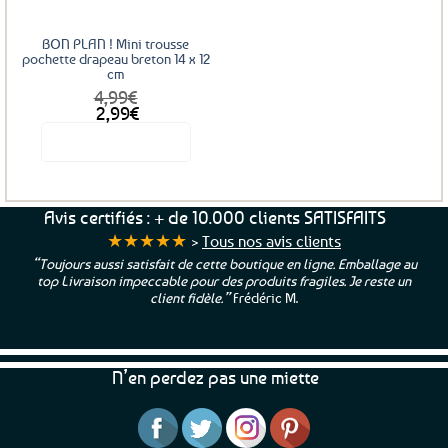
BON PLAN ! Mini trousse
pochette drapeau breton 14 x 12
cm
4,99
€
Le
Le
2,99
€
prix
prix
Voir le produit
initial
actuel
était :
est :
4,99€.
2,99€.
Avis certifiés : + de 10.000 clients SATISFAITS
★★★★★
>
Tous nos avis clients
“Toujours aussi satisfait de cette boutique en ligne. Emballage au
top Livraison impeccable pour des produits fragiles. Je reste un
client fidèle.”
Frédéric M.
N’en perdez pas une miette