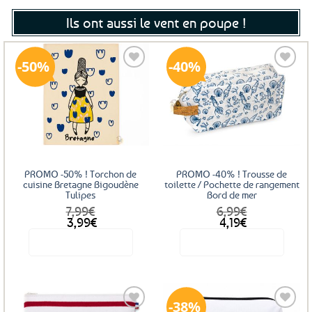
Ils ont aussi le vent en poupe !
50%
40%
Ajouter
Ajouter
aux
aux
favoris
favoris
PROMO -50% ! Torchon de
PROMO -40% ! Trousse de
cuisine Bretagne Bigoudène
toilette / Pochette de rangement
Tulipes
Bord de mer
7,99
€
6,99
€
Le
Le
Le
Le
3,99
€
4,19
€
prix
prix
prix
prix
Voir le produit
Voir le produit
initial
actuel
initial
actuel
était :
est :
était :
est :
7,99€.
3,99€.
6,99€.
4,19€.
38%