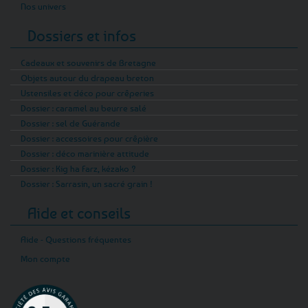
Nos univers
Dossiers et infos
Cadeaux et souvenirs de Bretagne
Objets autour du drapeau breton
Ustensiles et déco pour crêperies
Dossier : caramel au beurre salé
Dossier : sel de Guérande
Dossier : accessoires pour crêpière
Dossier : déco marinière attitude
Dossier : Kig ha Farz, kézako ?
Dossier : Sarrasin, un sacré grain !
Aide et conseils
Aide - Questions fréquentes
Mon compte