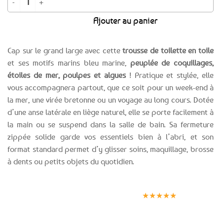
était :
est :
Ajouter au panier
6,99€.
4,19€.
Cap sur le grand large avec cette
trousse de toilette en toile
et ses motifs marins bleu marine,
peuplée de coquillages,
étoiles de mer, poulpes et algues
! Pratique et stylée, elle
vous accompagnera partout, que ce soit pour un week-end à
la mer, une virée bretonne ou un voyage au long cours. Dotée
d’une anse latérale en liège naturel, elle se porte facilement à
la main ou se suspend dans la salle de bain. Sa fermeture
zippée solide garde vos essentiels bien à l’abri, et son
format standard permet d’y glisser soins, maquillage, brosse
à dents ou petits objets du quotidien.
Expédition le
Clients
Paiement
jour même
satisfaits
sécurisé
★★★★★
(voir conditions)