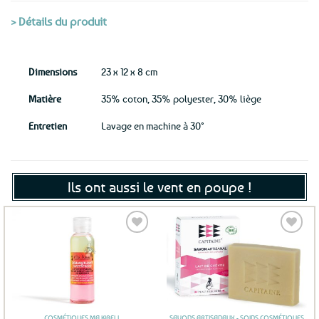
> Détails du produit
Dimensions
23 x 12 x 8 cm
Matière
35% coton, 35% polyester, 30% liège
Entretien
Lavage en machine à 30°
Ils ont aussi le vent en poupe !
Ajouter
Ajouter
aux
aux
favoris
favoris
COSMÉTIQUES MA KIBELL
SAVONS ARTISANAUX - SOINS COSMÉTIQUES