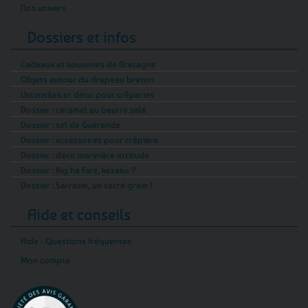
Nos univers
Dossiers et infos
Cadeaux et souvenirs de Bretagne
Objets autour du drapeau breton
Ustensiles et déco pour crêperies
Dossier : caramel au beurre salé
Dossier : sel de Guérande
Dossier : accessoires pour crêpière
Dossier : déco marinière attitude
Dossier : Kig ha Farz, kézako ?
Dossier : Sarrasin, un sacré grain !
Aide et conseils
Aide - Questions fréquentes
Mon compte