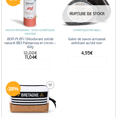
Ajouter
Ajouter
RUPTURE DE STOCK
aux
aux
favoris
favoris
SAVONS ARTISANAUX - SOINS COSMÉTIQUES
COSMÉTIQUES MA KIBELL
CAPITAINE
BON PLAN ! Déodorant solide
Galet de savon artisanal
naturel BIO Palmarosa et citron –
exfoliant au blé noir
60g
12,00
€
4,95
€
Le
Le
11,04
€
prix
prix
Voir le produit
Voir le produit
initial
actuel
était :
est :
12,00€.
11,04€.
38%
Ajouter
aux
favoris