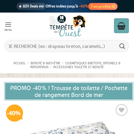
Passer
J’en profite 🐚
☀️ BZH Deals été
Offres iodées jusqu’à
–60%
au
contenu
🩷 CADEAU !
1 cadeau offert
dès 39€ d’achats
Voir cond. 🎁
MENU
📦 Livraison
En point relais dès
3,95€
seulement
Voir cond. 🚚
Recherche
pour :
ACCUEIL
/
BEAUTÉ & BIEN-ÊTRE
/
COSMÉTIQUES BRETONS, NATURELS &
ARTISANAUX
/
ACCESSOIRES TOILETTE ET BEAUTÉ
PROMO -40% ! Trousse de toilette / Pochette
de rangement Bord de mer
40%
Ajouter