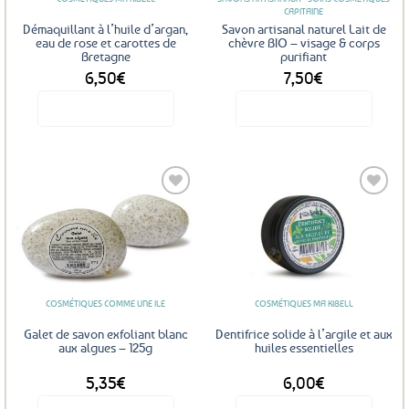
CAPITAINE
Démaquillant à l’huile d’argan,
Savon artisanal naturel Lait de
eau de rose et carottes de
chèvre BIO – visage & corps
Bretagne
purifiant
6,50
€
7,50
€
Voir le produit
Voir le produit
Ajouter
Ajouter
aux
aux
favoris
favoris
COSMÉTIQUES COMME UNE ILE
COSMÉTIQUES MA KIBELL
Galet de savon exfoliant blanc
Dentifrice solide à l’argile et aux
aux algues – 125g
huiles essentielles
5,35
€
6,00
€