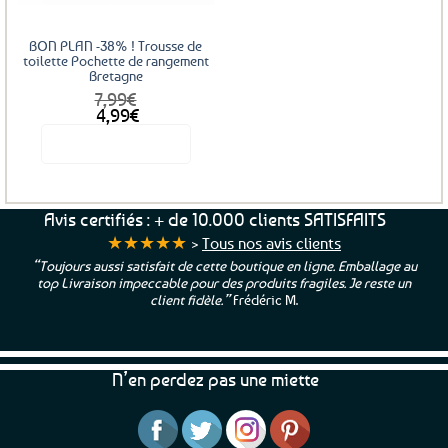
BON PLAN -38% ! Trousse de
toilette Pochette de rangement
Bretagne
7,99
€
Le
Le
4,99
€
prix
prix
Voir le produit
initial
actuel
était :
est :
7,99€.
4,99€.
Avis certifiés : + de 10.000 clients SATISFAITS
★★★★★
>
Tous nos avis clients
“Toujours aussi satisfait de cette boutique en ligne. Emballage au
top Livraison impeccable pour des produits fragiles. Je reste un
client fidèle.”
Frédéric M.
N’en perdez pas une miette