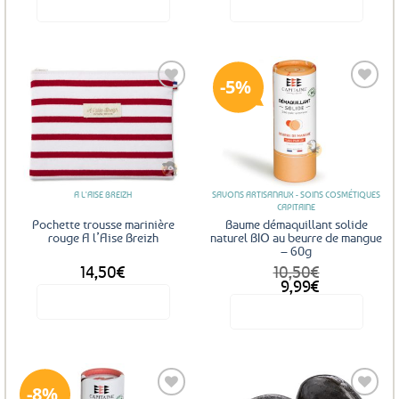
Voir le produit
Voir le produit
5%
Ajouter
Ajouter
aux
aux
favoris
favoris
A L'AISE BREIZH
SAVONS ARTISANAUX - SOINS COSMÉTIQUES
CAPITAINE
Pochette trousse marinière
Baume démaquillant solide
rouge A l’Aise Breizh
naturel BIO au beurre de mangue
– 60g
14,50
€
10,50
€
Le
Le
9,99
€
prix
prix
Voir le produit
Voir le produit
initial
actuel
était :
est :
10,50€.
9,99€.
8%