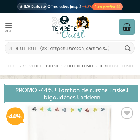
Passer
J’en profite 🐚
☀️ BZH Deals été
Offres iodées jusqu’à
–60%
au
contenu
🩷 CADEAU !
1 cadeau offert
dès 39€ d’achats
Voir cond. 🎁
MENU
📦 Livraison
En point relais dès
3,95€
seulement
Voir cond. 🚚
Recherche
pour :
ACCUEIL
/
VAISSELLE ET USTENSILES
/
LINGE DE CUISINE
/
TORCHONS DE CUISINE
PROMO -44% ! Torchon de cuisine Triskell
bigoudènes Laridenn
44%
Ajouter