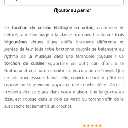
était :
est :
Ajouter au panier
8,99€.
4,99€.
Ce
torchon de cuisine Bretagne en coton
, graphique et
coloré, rend hommage à la danse bretonne Laridenn :
trois
bigoudènes
vêtues d’une coiffe bretonne différente et
parées de leur jolie robe bretonne colorée se balancent au
rythme de la musique dans une farandole joyeuse ! Ce
torchon de cuisine
apportera un petit clin d’œil à la
Bretagne et une note de gaité sur votre plan de travail. Que
ce soit pour essuyer la vaisselle, couvrir un bol de pâte qui
repose ou simplement apporter une touche déco rétro, il
trouvera vite sa place dans votre maison. Une languette en
tissu est cousue dans le coin au verso du torchon afin de le
suspendre facilement à un crochet.
Expédition le
Clients
Paiement
jour même
satisfaits
sécurisé
★★★★★
(voir conditions)