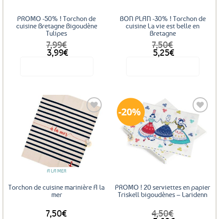
PROMO -50% ! Torchon de
BON PLAN -30% ! Torchon de
cuisine Bretagne Bigoudène
cuisine La vie est belle en
Tulipes
Bretagne
7,99
€
7,50
€
Le
Le
Le
Le
3,99
€
5,25
€
prix
prix
prix
prix
Voir le produit
Voir le produit
initial
actuel
initial
actuel
était :
est :
était :
est :
7,99€.
3,99€.
7,50€.
5,25€.
20%
Ajouter
Ajouter
aux
aux
favoris
favoris
A LA MER
Torchon de cuisine marinière A la
PROMO ! 20 serviettes en papier
mer
Triskell bigoudènes – Laridenn
7,50
€
4,50
€