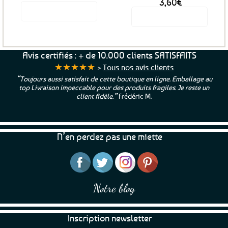
Le
Le
3,60
€
prix
prix
Voir le produit
Voir le produit
initial
actuel
était :
est :
4,50€.
3,60€.
Avis certifiés : + de 10.000 clients SATISFAITS
★★★★★
>
Tous nos avis clients
“Toujours aussi satisfait de cette boutique en ligne. Emballage au
top Livraison impeccable pour des produits fragiles. Je reste un
client fidèle.”
Frédéric M.
N’en perdez pas une miette
Notre blog
Inscription newsletter