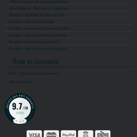
Objets autour du drapeau breton
Ustensiles et déco pour crêperies
Dossier : caramel au beurre salé
Dossier : sel de Guérande
Dossier : accessoires pour crêpière
Dossier : déco marinière attitude
Dossier : Kig ha Farz, kézako ?
Dossier : Sarrasin, un sacré grain !
Aide et conseils
Aide - Questions fréquentes
Mon compte