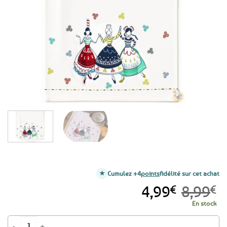
aux
favoris
Cumulez +4
points
fidélité sur cet achat
Le
Le
4,99
€
8,99
€
prix
prix
En stock
initial
actuel
quantité de PROMO -44% ! Torchon de cuisine Triskell bigoudènes Lari