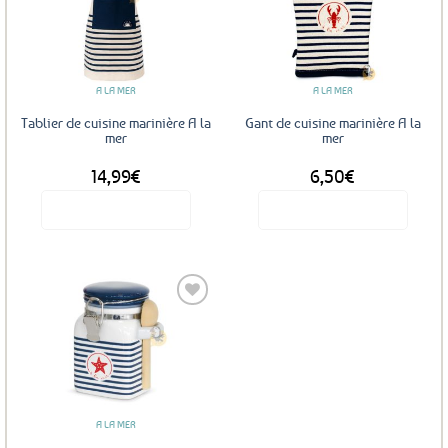
Ajouter
Ajouter
aux
aux
favoris
favoris
A LA MER
A LA MER
Tablier de cuisine marinière A la
Gant de cuisine marinière A la
mer
mer
14,99
€
6,50
€
Voir le produit
Voir le produit
Ajouter
aux
favoris
A LA MER