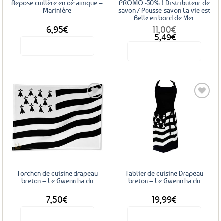
Repose cuillère en céramique –
PROMO -50% ! Distributeur de
Marinière
savon / Pousse-savon La vie est
Belle en bord de Mer
6,95
€
11,00
€
Le
Le
5,49
€
prix
prix
Voir le produit
Voir le produit
initial
actuel
était :
est :
11,00€.
5,49€.
Ajouter
Ajouter
aux
aux
favoris
favoris
Torchon de cuisine drapeau
Tablier de cuisine Drapeau
breton – Le Gwenn ha du
breton – Le Gwenn ha du
7,50
€
19,99
€
Voir le produit
Voir le produit