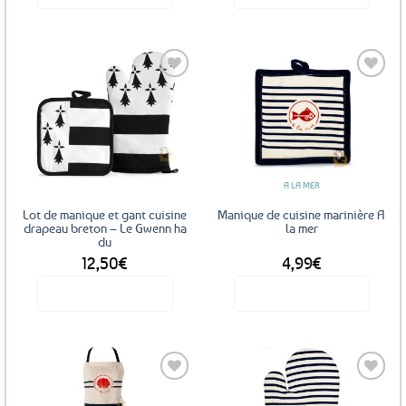
Ajouter
Ajouter
aux
aux
favoris
favoris
A LA MER
Lot de manique et gant cuisine
Manique de cuisine marinière A
drapeau breton – Le Gwenn ha
la mer
du
12,50
€
4,99
€
Voir le produit
Voir le produit