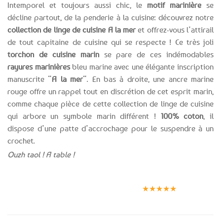
Intemporel et toujours aussi chic, le
motif marinière
se
décline partout, de la penderie à la cuisine: découvrez notre
collection de linge de cuisine A la mer
et offrez-vous l’attirail
de tout capitaine de cuisine qui se respecte ! Ce très joli
torchon de cuisine marin
se pare de ces indémodables
rayures marinières
bleu marine avec une élégante inscription
manuscrite “
A la mer
“. En bas à droite, une ancre marine
rouge offre un rappel tout en discrétion de cet esprit marin,
comme chaque pièce de cette collection de linge de cuisine
qui arbore un symbole marin différent !
100% coton
, il
dispose d’une patte d’accrochage pour le suspendre à un
crochet.
Ouzh taol ! A table !
Expédition le
Clients
Paiement
jour même
satisfaits
sécurisé
★★★★★
(voir conditions)