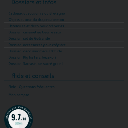
Dossiers et infos
Cadeaux et souvenirs de Bretagne
Objets autour du drapeau breton
Ustensiles et déco pour crêperies
Dossier : caramel au beurre salé
Dossier : sel de Guérande
Dossier : accessoires pour crêpière
Dossier : déco marinière attitude
Dossier : Kig ha Farz, kézako ?
Dossier : Sarrasin, un sacré grain !
Aide et conseils
Aide - Questions fréquentes
Mon compte