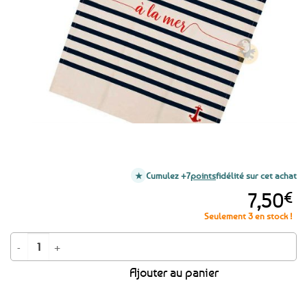
favoris
Cumulez +7
points
fidélité sur cet achat
7,50
€
Seulement 3 en stock !
quantité de Torchon de cuisine marinière A la mer
Ajouter au panier