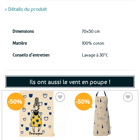
> Détails du produit
Dimensions
70×50 cm
Matière
100% coton
Conseils d’entretien
Lavage à 30°C
Ils ont aussi le vent en poupe !
50%
50%
Ajouter
Ajouter
aux
aux
favoris
favoris