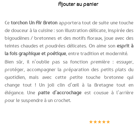
Ajouter au panier
7,99€.
3,99€.
Ce
torchon Un Air Breton
apportera tout de suite une touche
de douceur à la cuisine : son illustration délicate, inspirée des
bigoudènes / bretonnes et des motifs floraux, joue avec des
teintes chaudes et poudrées délicates. On aime son
esprit à
la fois graphique et poétique
, entre tradition et modernité.
Bien sûr, il n’oublie pas sa fonction première : essuyer,
protéger, accompagner la préparation des petits plats du
quotidien, mais avec cette petite touche bretonne qui
change tout ! Un joli clin d’œil à la Bretagne tout en
élégance. Une
patte d’accrochage
est cousue à l’arrière
pour le suspendre à un crochet.
Expédition le
Clients
Paiement
jour même
satisfaits
sécurisé
★★★★★
(voir conditions)