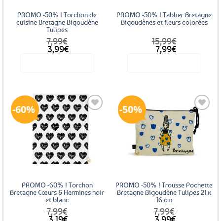
PROMO -50% ! Torchon de
PROMO -50% ! Tablier Bretagne
cuisine Bretagne Bigoudène
Bigoudènes et fleurs colorées
Tulipes
7,99
€
15,99
€
Le
Le
Le
Le
3,99
€
7,99
€
prix
prix
prix
prix
Voir le produit
Voir le produit
initial
actuel
initial
actuel
était :
est :
était :
est :
7,99€.
3,99€.
15,99€.
7,99€.
60%
50%
Ajouter
Ajouter
aux
aux
favoris
favoris
PROMO -60% ! Torchon
PROMO -50% ! Trousse Pochette
Bretagne Cœurs & Hermines noir
Bretagne Bigoudène Tulipes 21 x
et blanc
16 cm
7,99
€
7,99
€
Le
Le
Le
Le
3,19
€
3,99
€