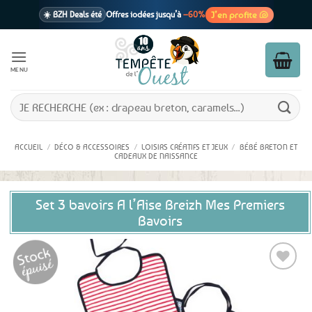
Passer
J’en profite 🐚
☀️ BZH Deals été
Offres iodées jusqu’à
–60%
au
contenu
🩷 CADEAU !
1 cadeau offert
dès 39€ d’achats
Voir cond. 🎁
MENU
📦 Livraison
En point relais dès
3,95€
seulement
Voir cond. 🚚
Recherche
pour :
ACCUEIL
/
DÉCO & ACCESSOIRES
/
LOISIRS CRÉATIFS ET JEUX
/
BÉBÉ BRETON ET
CADEAUX DE NAISSANCE
Set 3 bavoirs A l’Aise Breizh Mes Premiers
Bavoirs
Ajouter