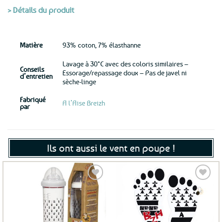
> Détails du produit
Matière
93% coton, 7% élasthanne
Lavage à 30°C avec des coloris similaires –
Conseils
Essorage/repassage doux – Pas de javel ni
d’entretien
sèche-linge
Fabriqué
A l’Aise Breizh
par
Ils ont aussi le vent en poupe !
Ajouter
Ajouter
aux
aux
favoris
favoris