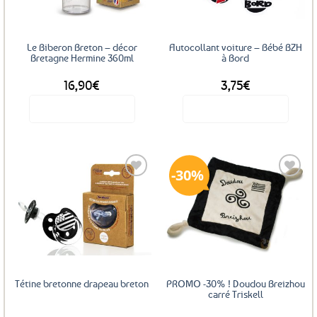
Le Biberon Breton – décor
Autocollant voiture – Bébé BZH
Bretagne Hermine 360ml
à Bord
16,90
€
3,75
€
Voir le produit
Voir le produit
30%
Ajouter
Ajouter
aux
aux
favoris
favoris
Tétine bretonne drapeau breton
PROMO -30% ! Doudou Breizhou
carré Triskell