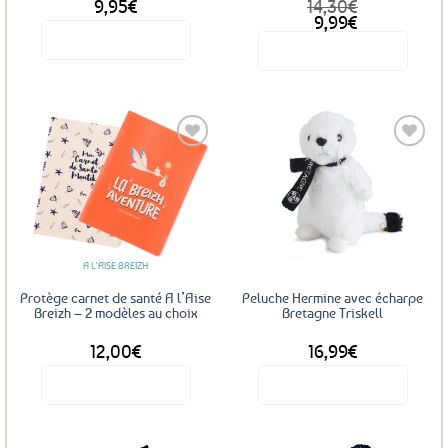
9,95
€
14,30
€
Le
Le
9,99
€
prix
prix
Voir le produit
Voir le produit
initial
actuel
était :
est :
Ce
14,30€.
9,99€.
produit
a
plusieurs
variations.
Les
Ajouter
Ajouter
options
aux
aux
peuvent
favoris
favoris
être
choisies
A L'AISE BREIZH
sur
Protège carnet de santé A l’Aise
Peluche Hermine avec écharpe
la
Breizh – 2 modèles au choix
Bretagne Triskell
page
du
12,00
€
16,99
€
produit
Voir le produit
Voir le produit
Ce
produit