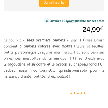
Je m'inscris
Cumulez +24
points
fidélité sur cet achat
24,99
€
Ce joli kit «
Mes premiers bavoirs
» par A l’Aise Breizh
contient
3 bavoirs colorés avec motifs
(fleurs et feuilles,
petits personnages , rayures marinière…) et sont bien sûr
ornés des mascottes de la marque A l’Aise Breizh avec
la
bigoudène et sa coiffe et le breton au chapeau rond
! Un
cadeau aussi incontournable qu’indispensable pour la
naissance d’un(e) petit(e) Breizhou(se) !
Expédition le
Clients
Paiement
jour même
satisfaits
sécurisé
★★★★★
(voir conditions)