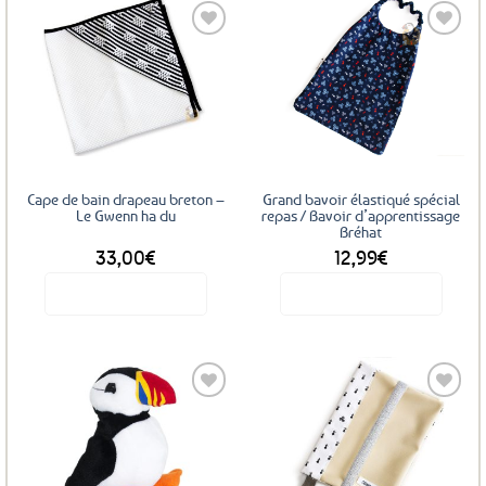
a
plusieurs
variations.
Les
Ajouter
Ajouter
options
aux
aux
favoris
favoris
peuvent
être
choisies
sur
Cape de bain drapeau breton –
Grand bavoir élastiqué spécial
la
Le Gwenn ha du
repas / Bavoir d’apprentissage
Bréhat
page
33,00
€
12,99
€
du
produit
Voir le produit
Voir le produit
Ajouter
Ajouter
aux
aux
favoris
favoris