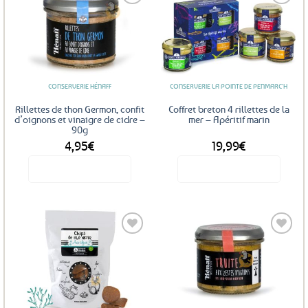
Ajouter
Ajouter
aux
aux
favoris
favoris
CONSERVERIE HÉNAFF
CONSERVERIE LA POINTE DE PENMARC'H
Rillettes de thon Germon, confit
Coffret breton 4 rillettes de la
d’oignons et vinaigre de cidre –
mer – Apéritif marin
90g
4,95
€
19,99
€
Voir le produit
Voir le produit
Ajouter
Ajouter
aux
aux
favoris
favoris