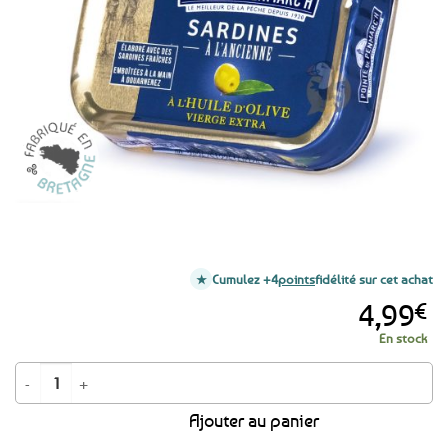
aux
favoris
Cumulez +4
points
fidélité sur cet achat
4,99
€
En stock
quantité de Sardines à l’ancienne à l'huile d'olive vierge extra - 115g
Ajouter au panier