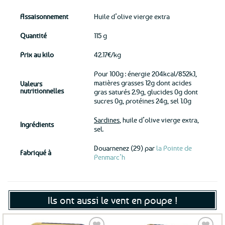
Assaisonnement
Huile d’olive vierge extra
Quantité
115 g
Prix au kilo
42.17€/kg
Pour 100g : énergie 204kcal/852kJ,
matières grasses 12g dont acides
Valeurs
nutritionnelles
gras saturés 2.9g, glucides 0g dont
sucres 0g, protéines 24g, sel 1.0g
Sardines
, huile d’olive vierge extra,
Ingrédients
sel.
Douarnenez (29) par
la Pointe de
Fabriqué à
Penmarc’h
Ils ont aussi le vent en poupe !