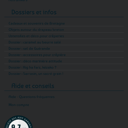
Dossiers et infos
Cadeaux et souvenirs de Bretagne
Objets autour du drapeau breton
Ustensiles et déco pour crêperies
Dossier : caramel au beurre salé
Dossier : sel de Guérande
Dossier : accessoires pour crêpière
Dossier : déco marinière attitude
Dossier : Kig ha Farz, kézako ?
Dossier : Sarrasin, un sacré grain !
Aide et conseils
Aide - Questions fréquentes
Mon compte