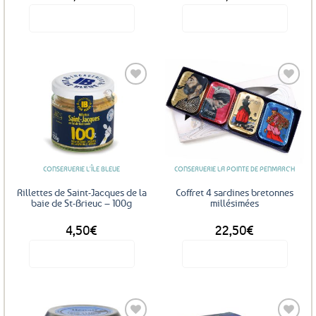
Voir le produit
Voir le produit
Ajouter
Ajouter
aux
aux
favoris
favoris
CONSERVERIE L'ÎLE BLEUE
CONSERVERIE LA POINTE DE PENMARC'H
Rillettes de Saint-Jacques de la
Coffret 4 sardines bretonnes
baie de St-Brieuc – 100g
millésimées
4,50
€
22,50
€
Voir le produit
Voir le produit