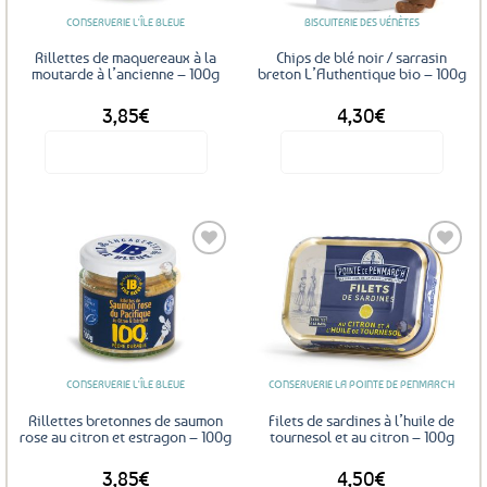
CONSERVERIE L'ÎLE BLEUE
BISCUITERIE DES VÉNÈTES
Rillettes de maquereaux à la
Chips de blé noir / sarrasin
moutarde à l’ancienne – 100g
breton L’Authentique bio – 100g
3,85
€
4,30
€
Voir le produit
Voir le produit
Ajouter
Ajouter
aux
aux
favoris
favoris
CONSERVERIE L'ÎLE BLEUE
CONSERVERIE LA POINTE DE PENMARC'H
Rillettes bretonnes de saumon
Filets de sardines à l’huile de
rose au citron et estragon – 100g
tournesol et au citron – 100g
3,85
€
4,50
€