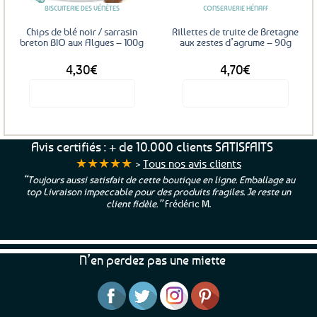
BISCUITERIE DES VÉNÈTES
CONSERVERIE HÉNAFF
Chips de blé noir / sarrasin
Rillettes de truite de Bretagne
breton BIO aux Algues – 100g
aux zestes d’agrume – 90g
4,30
€
4,70
€
Voir le produit
Voir le produit
Avis certifiés : + de 10.000 clients SATISFAITS
★★★★★
>
Tous nos avis clients
 au
“Une boutique que je recommande pour leur sérieux, des bon
un
et beaux produits et une équipe à l’écoute :-)”
Patricia M.
N’en perdez pas une miette