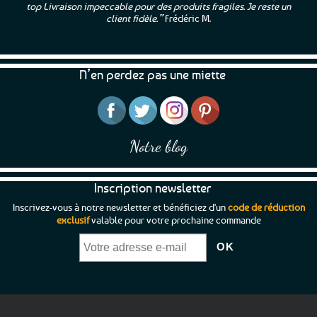
Les
top Livraison impeccable pour des produits fragiles. Je reste un
options
client fidèle.”
Frédéric M.
peuvent
être
choisies
N’en perdez pas une miette
sur
la
page
du
produit
Notre blog
Inscription newsletter
Inscrivez-vous à notre newsletter et bénéficiez d'un
code de réduction
exclusif
valable pour votre prochaine commande