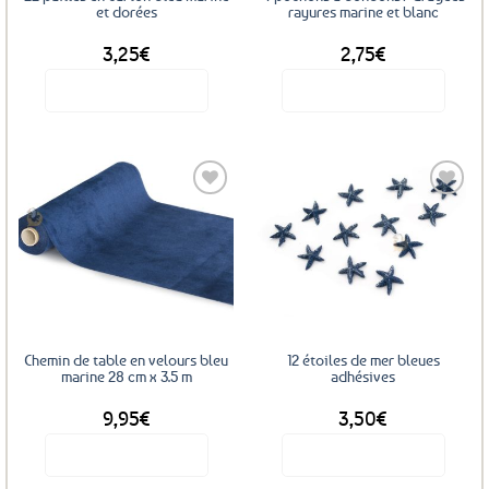
la
et dorées
rayures marine et blanc
page
3,25
€
2,75
€
du
produit
Voir le produit
Voir le produit
Ajouter
Ajouter
aux
aux
favoris
favoris
Chemin de table en velours bleu
12 étoiles de mer bleues
marine 28 cm x 3.5 m
adhésives
9,95
€
3,50
€
Voir le produit
Voir le produit