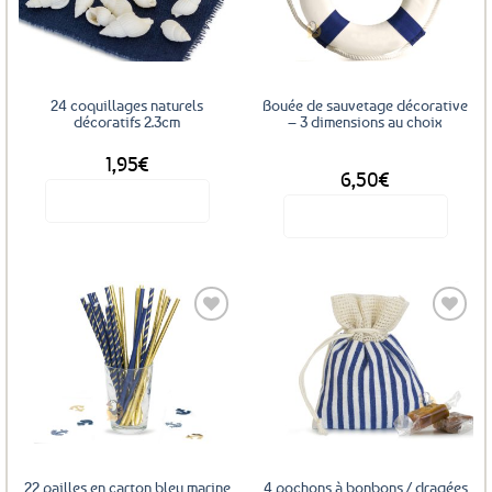
aux
aux
favoris
favoris
24 coquillages naturels
Bouée de sauvetage décorative
décoratifs 2.3cm
– 3 dimensions au choix
1,95
€
DÈS
6,50
€
Voir le produit
Voir le produit
Ce
produit
a
plusieurs
variations.
Les
Ajouter
Ajouter
options
aux
aux
favoris
favoris
peuvent
être
choisies
sur
22 pailles en carton bleu marine
4 pochons à bonbons / dragées