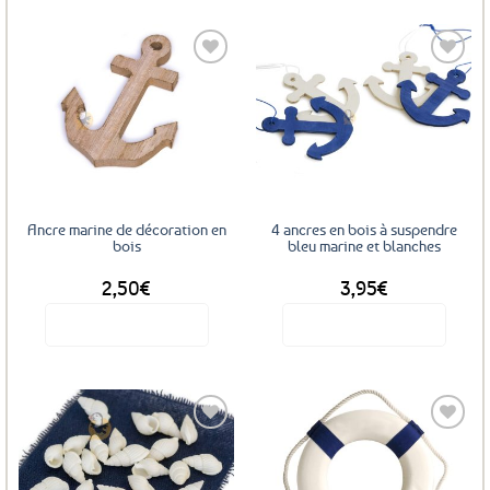
Ajouter
Ajouter
aux
aux
favoris
favoris
Ancre marine de décoration en
4 ancres en bois à suspendre
bois
bleu marine et blanches
2,50
€
3,95
€
Voir le produit
Voir le produit
Ajouter
Ajouter