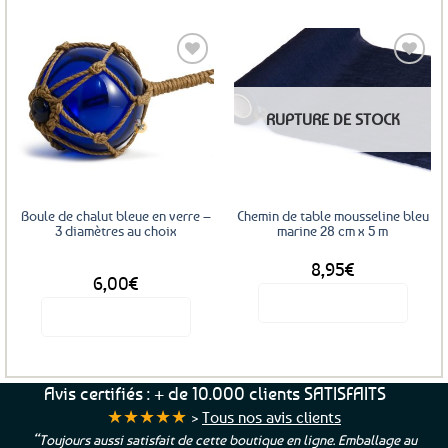
Ajouter
Ajouter
RUPTURE DE STOCK
aux
aux
favoris
favoris
Boule de chalut bleue en verre –
Chemin de table mousseline bleu
3 diamètres au choix
marine 28 cm x 5 m
8,95
€
DÈS
6,00
€
Voir le produit
Voir le produit
Ce
produit
a
Avis certifiés : + de 10.000 clients SATISFAITS
plusieurs
★★★★★
>
Tous nos avis clients
variations.
“Toujours aussi satisfait de cette boutique en ligne. Emballage au