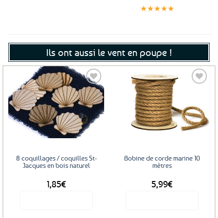
Paiement
jour même
satisfaits
sécurisé
★★★★★
(voir conditions)
Ils ont aussi le vent en poupe !
Ajouter
Ajouter
aux
aux
favoris
favoris
8 coquillages / coquilles St-
Bobine de corde marine 10
Jacques en bois naturel
mètres
1,85
€
5,99
€
Voir le produit
Voir le produit