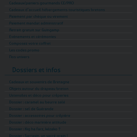
Cadeaux/paniers gourmands CE/PRO
Cadeaux d’accueil hébergements touristiques bretons
Paiement par chèque ou virement
Paiement mandat administratif
Retrait gratuit sur Guingamp
Evénements et cérémonies
Composez votre coffret
Les codes promo
Nos univers
Dossiers et infos
Cadeaux et souvenirs de Bretagne
Objets autour du drapeau breton
Ustensiles et déco pour crêperies
Dossier : caramel au beurre salé
Dossier : sel de Guérande
Dossier : accessoires pour crêpière
Dossier : déco marinière attitude
Dossier : Kig ha Farz, kézako ?
Dossier : Sarrasin, un sacré grain !