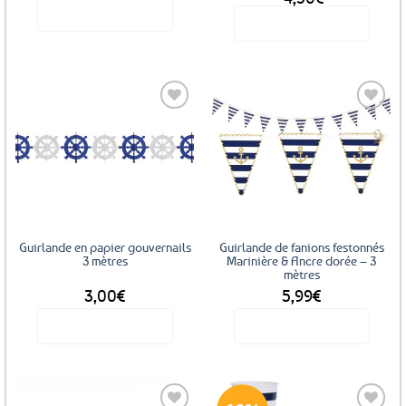
prix
prix
Voir le produit
Voir le produit
initial
actuel
était :
est :
4,99€.
4,50€.
Ajouter
Ajouter
aux
aux
favoris
favoris
Guirlande en papier gouvernails
Guirlande de fanions festonnés
3 mètres
Marinière & Ancre dorée – 3
mètres
3,00
€
5,99
€
Voir le produit
Voir le produit