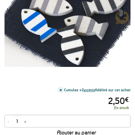
Ajouter
aux
favoris
Cumulez +2
points
fidélité sur cet achat
2,50
€
En stock
quantité de 6 poissons rayés en bois décoratifs / Confettis de table
Ajouter au panier