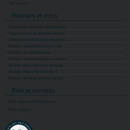
Nos univers
Dossiers et infos
Cadeaux et souvenirs de Bretagne
Objets autour du drapeau breton
Ustensiles et déco pour crêperies
Dossier : caramel au beurre salé
Dossier : sel de Guérande
Dossier : accessoires pour crêpière
Dossier : déco marinière attitude
Dossier : Kig ha Farz, kézako ?
Dossier : Sarrasin, un sacré grain !
Aide et conseils
Aide - Questions fréquentes
Mon compte