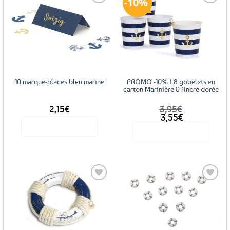
10%
Ajouter
Ajouter
aux
aux
favoris
favoris
10 marque-places bleu marine
PROMO -10% ! 8 gobelets en
carton Marinière & Ancre dorée
2,15
€
3,95
€
Le
Le
3,55
€
prix
prix
Voir le produit
Voir le produit
initial
actuel
était :
est :
3,95€.
3,55€.
Ajouter
Ajouter
aux
aux
favoris
favoris