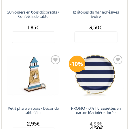
20 voiliers en bois décoratifs /
12 étoiles de mer adhésives
Confettis de table
ivoire
1,85
€
3,50
€
Voir le produit
Voir le produit
10%
Ajouter
Ajouter
aux
aux
favoris
favoris
Petit phare en bois / Décor de
PROMO -10% ! 8 assiettes en
table 15cm
carton Marinière dorée
2,95
€
4,99
€
Le
Le
4,50
€