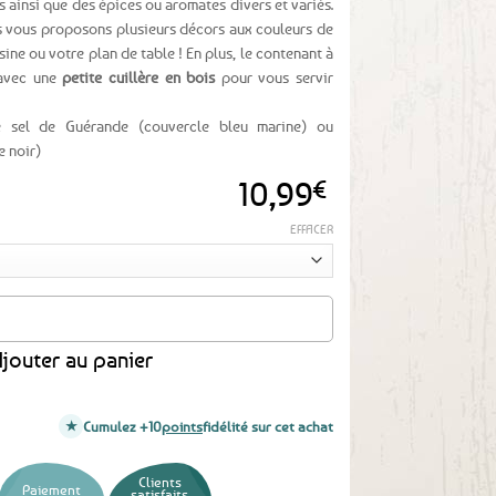
ns ainsi que des épices ou aromates divers et variés.
us vous proposons plusieurs décors aux couleurs de
ine ou votre plan de table ! En plus, le contenant à
 avec une
petite cuillère en bois
pour vous servir
Le sel de Guérande (couvercle bleu marine) ou
 noir)
10,99
€
EFFACER
t épices hermétique à clip - 2 décors au choix
jouter au panier
Cumulez +10
points
fidélité sur cet achat
Clients
Paiement
satisfaits