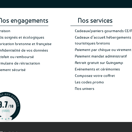
Nos engagements
Nos services
vraison
Cadeaux/paniers gourmands CE/
lis soignés et écologiques
Cadeaux d’accueil hébergements
touristiques bretons
brication bretonne et française
Paiement par chèque ou virement
nfidentialité de vos données
Paiement mandat administratif
tisfait ou remboursé
Retrait gratuit sur Guingamp
rmulaire de rétractation
Evénements et cérémonies
iement sécurisé
Composez votre coffret
Les codes promo
Nos univers