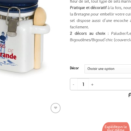
fleur de sel, tout type de sels mari
Pratique et décoratif
à la fois, no
Ajouter
la Bretagne pour embellir votre cuis
aux
sel dispose aussi d’une encoche
favoris
facilement.
2 décors au choix
: Paludier/
Bigoudènes/Bigoud’chic (couvercle
Décor
quantité de Pot à sel de Guérande e
A
❤
Expédition le
Ajouter
jour même