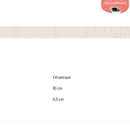
(voir conditions)
aux
favoris
Céramique
10 cm
6.5 cm