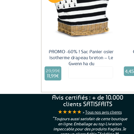
Ajouter
aux
favoris
PROMO -60% ! Sac Panier osier
isotherme drapeau breton – Le
Gwenn ha du
29,99
€
Le
4,4
Voir le produit
prix
11,99
€
Le
initial
prix
était :
actuel
29,99€.
est :
Avis certifiés : + de 10.000
11,99€.
clients SATISFAITS
★★★★★
>
Tous nos avis clients
ur. La Bretagne à
“Toujours aussi satisfait de cette boutique
en ligne. Emballage au top Livraison
 moi qui suis si loin
impeccable pour des produits fragiles. Je
e”
Cathy P.
reste un client fidèle.”
Frédéric M.