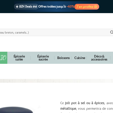
J’en profite 🐚
☀️ BZH Deals été
Offres iodées jusqu’à
–60%
🩷 CADEAU !
1 cadeau offert
dès 39€ d’achats
Voir cond. 🎁
📦 Livraison
En point relais dès
3,95€
seulement
Voir cond. 🚚
IO
Épicerie
Épicerie
Déco &
Boissons
Cuisine
salée
sucrée
accessoires
ermétique à clip – 2 décors au choix
Ce
joli pot à sel ou à épices
, ave
métallique
, vous permettra de cons