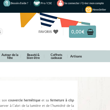
Besoin d’aide ?
Pro / CSE
Se connecter / Créer mon compte
Newsletter
0,00
€
FAVORIS
Autour de la
Beauté &
Coffrets
Artisans
fête
bien-être
cadeaux
c son
couvercle hermétique
et sa
fermeture à clip
erver à l’abri de la lumière et de l’humidité de la