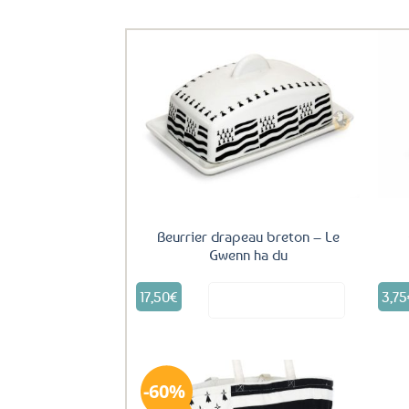
Ils ont aussi le vent en poupe !
Ajouter
aux
favoris
Beurrier drapeau breton – Le
Gwenn ha du
17,50
€
3,75
Voir le produit
60%