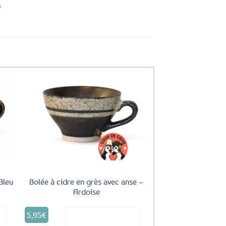
.
uter
Ajouter
ux
aux
oris
favoris
Bleu
Bolée à cidre en grès avec anse –
Ardoise
5,95
€
it
Voir le produit