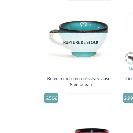
Ajouter
aux
RUPTURE DE STOCK
favoris
Ci
Bolée à cidre en grès avec anse –
Cid
Bleu océan
6,50
€
2,9
Voir le produit