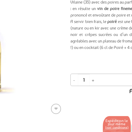
Vilaine (35) avec des poires au parf
: en résulte un
vin de poire fineme
Ajouter
prononcé et envoûtant de poire et
aux
favoris
A servir bien frais, le
poiré
est une 
(nature ou en kir avec une crème d
noir et crêpes sucrées ou d’un de
agréables avec un plateau de froma
!) ou en cocktail (6 cl de Poiré + 4 
quantité de Poiré breton artisanal 
A
❤
Expédition le
jour même
(voir conditions)
Ajouter