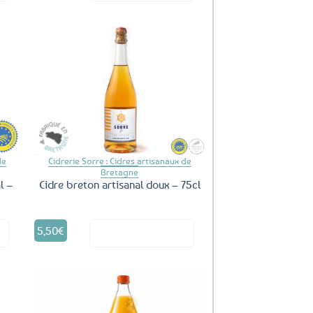
uter
Ajouter
ux
aux
oris
favoris
de
Cidrerie Sorre : Cidres artisanaux de
Bretagne
l –
Cidre breton artisanal doux – 75cl
5,50
€
it
Voir le produit