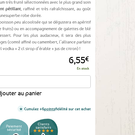
um très fruité sélectionnées avec le plus grand soin
nt pétillant
, raffiné et très rafraîchissant, au goût
 unesuperbe robe dorée.
boisson peu alcoolisée qui se dégustera en apéritif
e fruits) ou en accompagnement de galettes de blé
ssert. Pour les plus audacieux, il sera des plus
ges (comté affiné ou camembert, l’alliance parfaite
cl vodka + 2 cl sirop d’érable + jus de citron) !
6,55
€
En stock
– 75cl
jouter au panier
Cumulez +6
points
fidélité sur cet achat
Clients
Paiement
satisfaits
sécurisé
★★★★★