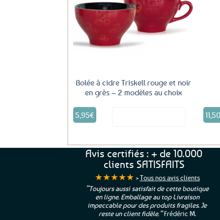
Ajouter
aux
favoris
Bolée à cidre Triskell rouge et noir
en grès – 2 modèles au choix
Ce
5,95
€
11,5
Voir le produit
produit
a
plusieurs
variations.
Avis certifiés : + de 10.000
Les
clients SATISFAITS
options
★★★★★
peuvent
>
Tous nos avis clients
être
urs aussi satisfait de cette boutique
“Une boutique que je recomma
choisies
ligne. Emballage au top Livraison
leur sérieux, des bons et beaux
cable pour des produits fragiles. Je
sur
et une équipe à l’écoute :-)”
Pat
este un client fidèle.”
Frédéric M.
la