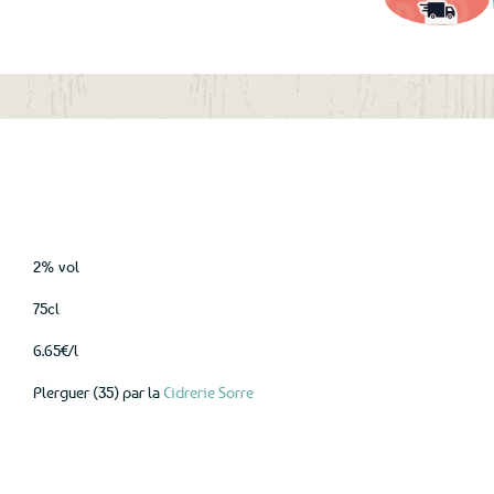
aux
favoris
2% vol
75cl
6.65€/l
Plerguer (35) par la
Cidrerie Sorre