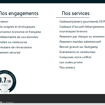
Nos engagements
Nos services
vraison
Cadeaux/paniers gourmands CE/
lis soignés et écologiques
Cadeaux d’accueil hébergements
touristiques bretons
brication bretonne et française
Paiement par chèque ou virement
nfidentialité de vos données
Paiement mandat administratif
tisfait ou remboursé
Retrait gratuit sur Guingamp
rmulaire de rétractation
Evénements et cérémonies
iement sécurisé
Composez votre coffret
Les codes promo
Nos univers
OAR
(+ d'infos)