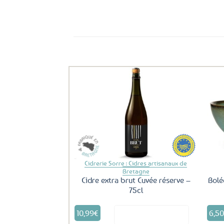
Ils ont aussi le vent en poupe !
Ajouter
aux
favoris
Cidrerie Sorre : Cidres artisanaux de
Bretagne
Cidre extra brut Cuvée réserve –
Bolé
75cl
10,99
€
6,5
Voir le produit