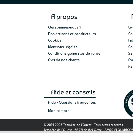
page
du
produit
A propos
Qui sommes-nous ?
Li
Nos artisans et producteurs
Co
Cookies
Fa
Mentions légales
Co
Conditions générales de vente
Sa
Avis de nos clients
Fo
Pa
Aide et conseils
Aide - Questions fréquentes
Mon compte
© 2014-2026 Tempête de l'Ouest - Tous droits réservés
Tempête de l'Ouest - 6E ZA de Bel Orme - 22970 PLOUMAG