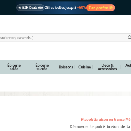
J’en profite 🐚
☀️ BZH Deals été
Offres iodées jusqu’à
–60%
🩷 CADEAU !
1 cadeau offert
dès 39€ d’achats
Voir cond. 🎁
📦 Livraison
En point relais dès
3,95€
seulement
Voir cond. 🚚
Épicerie
Épicerie
Déco &
Aut
Boissons
Cuisine
salée
sucrée
accessoires
Alcool: livraison en France 
Découvrez le
poiré breton de la 