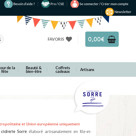
Besoin d’aide ?
Pro / CSE
Se connecter / Créer mon compte
Newsletter
0,00
€
FAVORIS
our de la
Beauté &
Coffrets
Artisans
fête
bien-être
cadeaux
Métropolitaine et Union européenne uniquement
cidrerie Sorre
élaboré artisanalement en Ille-et-