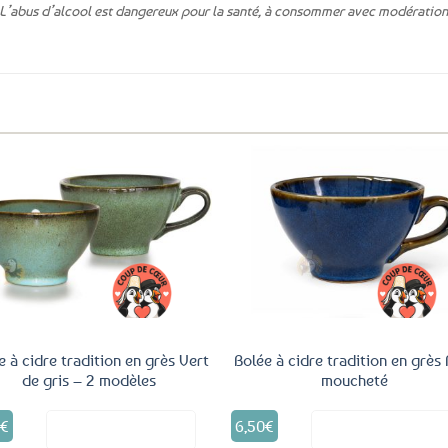
L’abus d’alcool est dangereux pour la santé, à consommer avec modération
Ajouter
Ajo
aux
a
favoris
fav
e à cidre tradition en grès Vert
Bolée à cidre tradition en grès 
de gris – 2 modèles
moucheté
Ce
0
€
6,50
€
Voir le produit
Voir le produ
produit