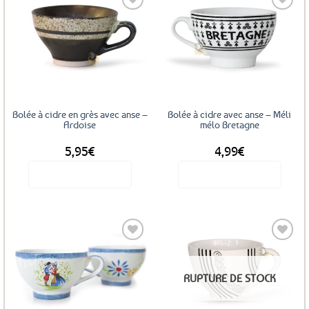
Ajouter
Ajouter
aux
aux
favoris
favoris
Bolée à cidre en grès avec anse –
Bolée à cidre avec anse – Méli
Ardoise
mélo Bretagne
5,95
€
4,99
€
Voir le produit
Voir le produit
Ajouter
Ajouter
RUPTURE DE STOCK
aux
aux
favoris
favoris