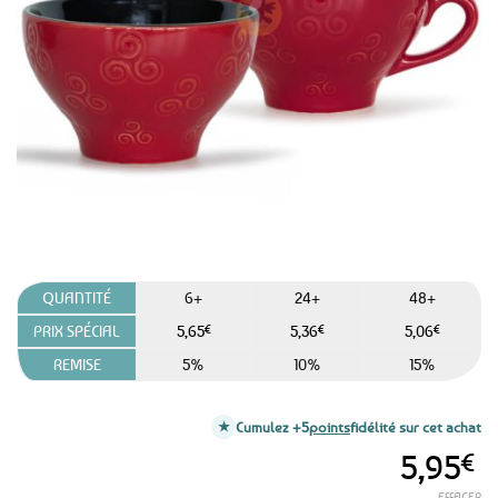
aux
favoris
QUANTITÉ
6+
24+
48+
PRIX SPÉCIAL
5,65
€
5,36
€
5,06
€
REMISE
5%
10%
15%
Cumulez +5
points
fidélité sur cet achat
5,95
€
EFFACER