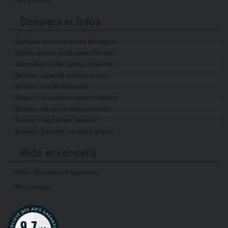
Dossiers et infos
Cadeaux et souvenirs de Bretagne
Objets autour du drapeau breton
Ustensiles et déco pour crêperies
Dossier : caramel au beurre salé
Dossier : sel de Guérande
Dossier : accessoires pour crêpière
Dossier : déco marinière attitude
Dossier : Kig ha Farz, kézako ?
Dossier : Sarrasin, un sacré grain !
Aide et conseils
Aide - Questions fréquentes
Mon compte