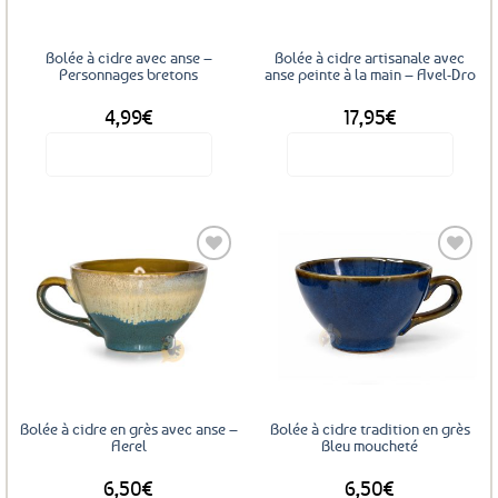
Bolée à cidre avec anse –
Bolée à cidre artisanale avec
Personnages bretons
anse peinte à la main – Avel-Dro
4,99
€
17,95
€
Voir le produit
Voir le produit
Ajouter
Ajouter
aux
aux
favoris
favoris
Bolée à cidre en grès avec anse –
Bolée à cidre tradition en grès
Aerel
Bleu moucheté
6,50
€
6,50
€