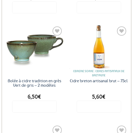
Voir le produit
Voir le produit
Ajouter
Ajouter
aux
aux
favoris
favoris
CIDRERIE SORRE : CIDRES ARTISANAUX DE
BRETAGNE
Bolée à cidre tradition en grès
Cidre breton artisanal brut – 75cl
Vert de gris – 2 modèles
6,50
€
5,60
€
Voir le produit
Voir le produit
Ce
produit
a