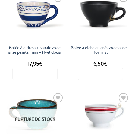
plusieurs
variations.
Les
Ajouter
Ajouter
options
aux
aux
favoris
favoris
peuvent
être
choisies
sur
Bolée à cidre artisanale avec
Bolée à cidre en grès avec anse –
la
anse peinte main – Avel douar
Noir mat
page
17,95
€
6,50
€
du
produit
Voir le produit
Voir le produit
Ajouter
Ajouter
RUPTURE DE STOCK
aux
aux
favoris
favoris