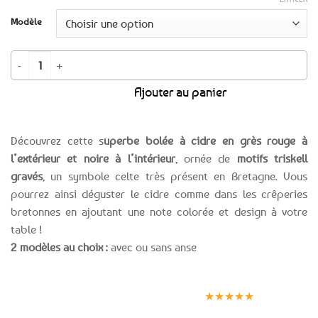
Modèle
quantité de Bolée à cidre Triskell rouge et noir en grès – 2 modèles au ch
Ajouter au panier
Découvrez cette s
uperbe bolée à cidre en grès rouge à
l’extérieur et noire à l’intérieur
, ornée de
motifs triskell
gravés
, un symbole celte très présent en Bretagne. Vous
pourrez ainsi déguster le cidre comme dans les crêperies
bretonnes en ajoutant une note colorée et design à votre
table !
2 modèles au choix :
avec ou sans anse
Expédition le
Clients
Paiement
jour même
satisfaits
sécurisé
★★★★★
(voir conditions)