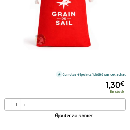
favoris
Cumulez +1
points
fidélité sur cet achat
1,30
€
En stock
quantité de Pochon rouge en coton Grain de Sail
Ajouter au panier