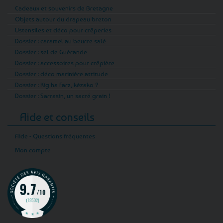
Cadeaux et souvenirs de Bretagne
Objets autour du drapeau breton
Ustensiles et déco pour crêperies
Dossier : caramel au beurre salé
Dossier : sel de Guérande
Dossier : accessoires pour crêpière
Dossier : déco marinière attitude
Dossier : Kig ha Farz, kézako ?
Dossier : Sarrasin, un sacré grain !
Aide et conseils
Aide - Questions fréquentes
Mon compte