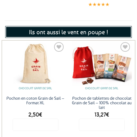
jour même
satisfaits
sécurisé
★★★★★
(voir conditions)
Ils ont aussi le vent en poupe !
Ajouter
Ajouter
aux
aux
favoris
favoris
CHOCOLAT GRAIN DE SAIL
CHOCOLAT GRAIN DE SAIL
Pochon en coton Grain de Sail –
Pochon de tablettes de chocolat
Format XL
Grain de Sail – 100% chocolat au
lait
2,50
€
13,27
€
Voir le produit
Voir le produit