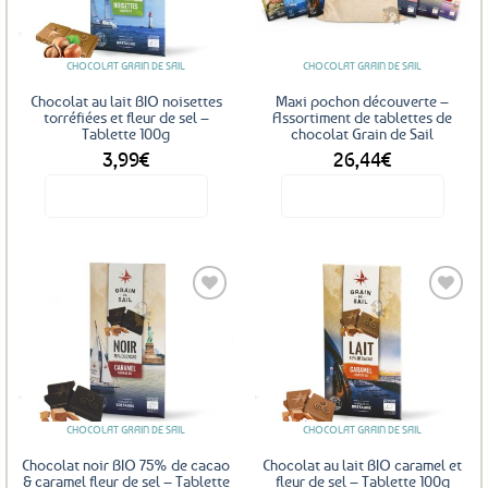
aux
aux
favoris
favoris
CHOCOLAT GRAIN DE SAIL
CHOCOLAT GRAIN DE SAIL
Chocolat au lait BIO noisettes
Maxi pochon découverte –
torréfiées et fleur de sel –
Assortiment de tablettes de
Tablette 100g
chocolat Grain de Sail
3,99
€
26,44
€
Voir le produit
Voir le produit
Ajouter
Ajouter
aux
aux
favoris
favoris
CHOCOLAT GRAIN DE SAIL
CHOCOLAT GRAIN DE SAIL
Chocolat noir BIO 75% de cacao
Chocolat au lait BIO caramel et
& caramel fleur de sel – Tablette
fleur de sel – Tablette 100g