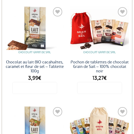
Ajouter
Ajouter
aux
aux
favoris
favoris
CHOCOLAT GRAIN DE SAIL
CHOCOLAT GRAIN DE SAIL
Chocolat au lait BIO cacahuètes,
Pochon de tablettes de chocolat
caramel et fleur de sel – Tablette
Grain de Sail – 100% chocolat
100g
noir
3,99
€
13,27
€
Voir le produit
Voir le produit
Ajouter
Ajouter