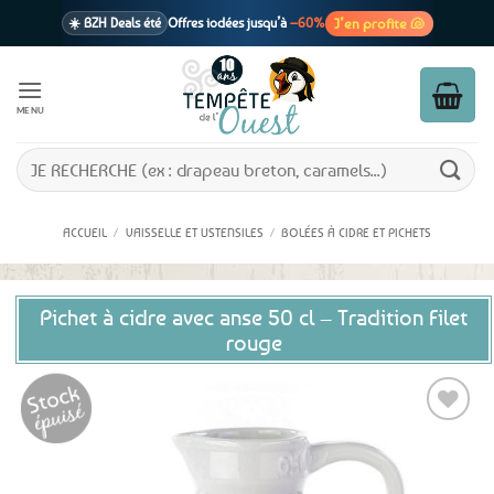
Passer
J’en profite 🐚
☀️ BZH Deals été
Offres iodées jusqu’à
–60%
au
contenu
🩷 CADEAU !
1 cadeau offert
dès 39€ d’achats
Voir cond. 🎁
MENU
📦 Livraison
En point relais dès
3,95€
seulement
Voir cond. 🚚
Recherche
pour :
ACCUEIL
/
VAISSELLE ET USTENSILES
/
BOLÉES À CIDRE ET PICHETS
Pichet à cidre avec anse 50 cl – Tradition Filet
rouge
Ajouter