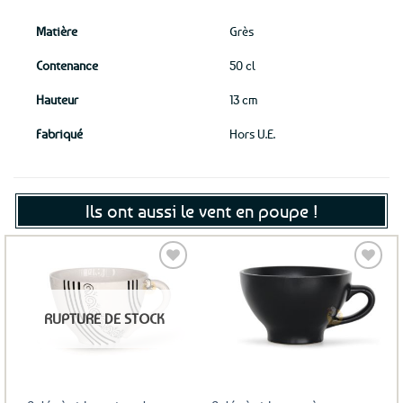
Matière
Grès
Contenance
50 cl
Hauteur
13 cm
Fabriqué
Hors U.E.
Ils ont aussi le vent en poupe !
Ajouter
Ajouter
RUPTURE DE STOCK
aux
aux
favoris
favoris