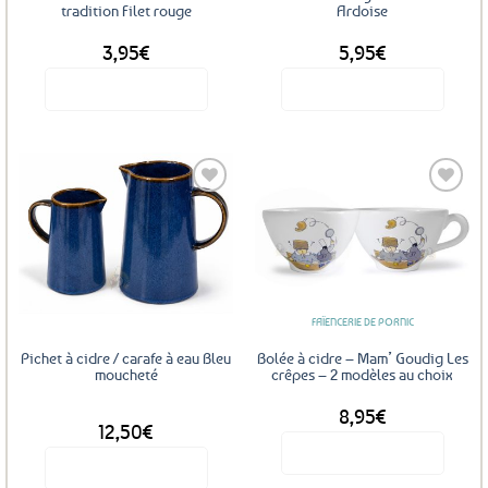
la
tradition Filet rouge
Ardoise
page
3,95
€
5,95
€
du
produit
Voir le produit
Voir le produit
Ajouter
Ajouter
aux
aux
favoris
favoris
FAÏENCERIE DE PORNIC
Pichet à cidre / carafe à eau Bleu
Bolée à cidre – Mam’ Goudig Les
moucheté
crêpes – 2 modèles au choix
8,95
€
DÈS
12,50
€
Voir le produit
Voir le produit
Ce