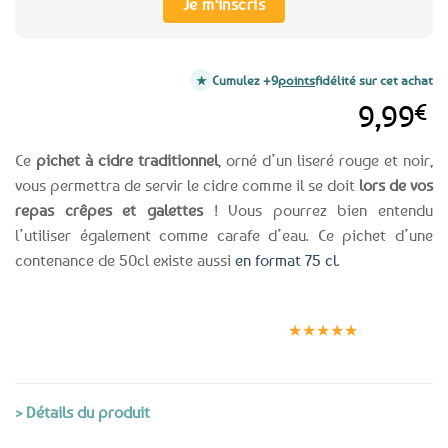
Je m'inscris
Cumulez +9
points
fidélité sur cet achat
9,99
€
Ce
pichet à cidre traditionnel
, orné d’un liseré rouge et noir,
vous permettra de servir le cidre comme il se doit
lors de vos
repas crêpes et galettes
! Vous pourrez bien entendu
l’utiliser également comme carafe d’eau. Ce pichet d’une
contenance de 50cl existe aussi
en format 75 cl
.
Expédition le
Clients
Paiement
jour même
satisfaits
sécurisé
★★★★★
(voir conditions)
> Détails du produit