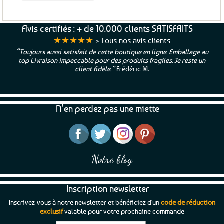
Ce
produit
produit
a
a
Avis certifiés : + de 10.000 clients SATISFAITS
plusieurs
plusieurs
★★★★★
>
Tous nos avis clients
variations.
variations.
Les
“Toujours aussi satisfait de cette boutique en ligne. Emballage au
Les
top Livraison impeccable pour des produits fragiles. Je reste un
options
options
client fidèle.”
Frédéric M.
peuvent
peuvent
être
être
choisies
choisies
sur
N’en perdez pas une miette
sur
la
la
page
page
du
du
produit
produit
Notre blog
Inscription newsletter
Inscrivez-vous à notre newsletter et bénéficiez d'un
code de réduction
exclusif
valable pour votre prochaine commande