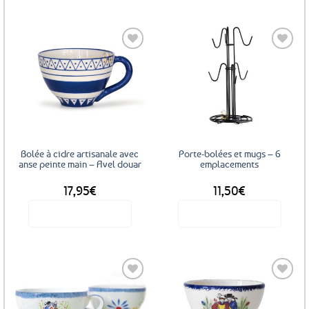
Ce
produit
a
plusieurs
variations.
Les
Ajouter
Ajouter
options
aux
aux
favoris
favoris
peuvent
être
choisies
sur
Bolée à cidre artisanale avec
Porte-bolées et mugs – 6
la
anse peinte main – Avel douar
emplacements
page
17,95
€
11,50
€
du
produit
Voir le produit
Voir le produit