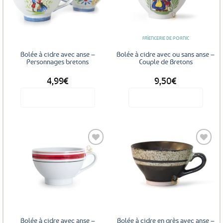
Ajouter
Ajouter
aux
aux
favoris
favoris
FAÏENCERIE DE PORNIC
Bolée à cidre avec anse –
Bolée à cidre avec ou sans anse –
Personnages bretons
Couple de Bretons
4,99
€
9,50
€
Voir le produit
Voir le produit
Ce
produit
a
plusieurs
variations.
Les
Ajouter
Ajouter
options
aux
aux
favoris
favoris
peuvent
être
choisies
sur
Bolée à cidre avec anse –
Bolée à cidre en grès avec anse –