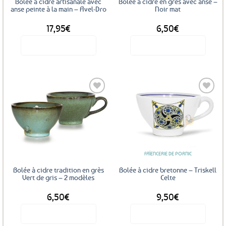
Bolée à cidre artisanale avec
Bolée à cidre en grès avec anse –
anse peinte à la main – Avel-Dro
Noir mat
17,95
€
6,50
€
Voir le produit
Voir le produit
Ajouter
Ajouter
aux
aux
favoris
favoris
FAÏENCERIE DE PORNIC
Bolée à cidre tradition en grès
Bolée à cidre bretonne – Triskell
Vert de gris – 2 modèles
Celte
6,50
€
9,50
€
Voir le produit
Voir le produit