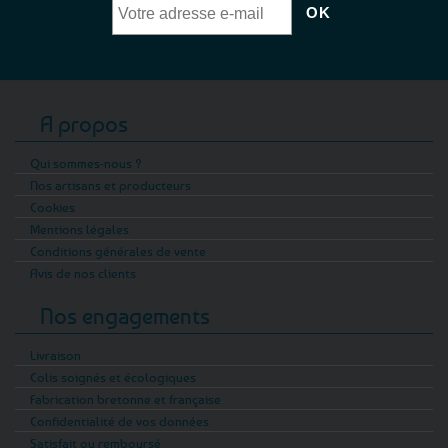
A propos
Qui sommes-nous ?
Nos artisans et producteurs
Cookies
Mentions légales
Conditions générales de vente
Avis de nos clients
Nos engagements
Livraison
Colis soignés et écologiques
Fabrication bretonne et française
Confidentialité de vos données
Satisfait ou remboursé