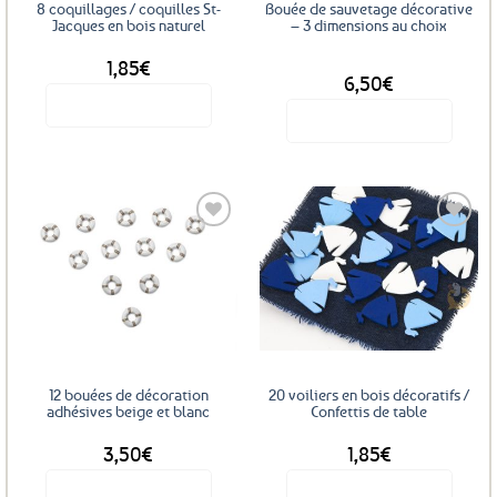
8 coquillages / coquilles St-
Bouée de sauvetage décorative
Jacques en bois naturel
– 3 dimensions au choix
1,85
€
DÈS
6,50
€
Voir le produit
Voir le produit
Ce
produit
a
plusieurs
variations.
Les
Ajouter
Ajouter
options
aux
aux
favoris
favoris
peuvent
être
choisies
sur
12 bouées de décoration
20 voiliers en bois décoratifs /
la
adhésives beige et blanc
Confettis de table
page
3,50
€
1,85
€
du
produit
Voir le produit
Voir le produit