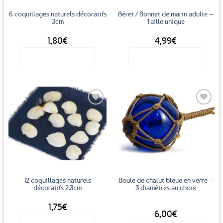
6 coquillages naturels décoratifs
Béret / Bonnet de marin adulte –
3cm
Taille unique
1,80
€
4,99
€
Voir le produit
Voir le produit
Ajouter
Ajouter
aux
aux
favoris
favoris
12 coquillages naturels
Boule de chalut bleue en verre –
décoratifs 2.3cm
3 diamètres au choix
1,75
€
DÈS
6,00
€
Voir le produit