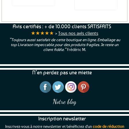
Voir le produit
Ce
produit
a
Avis certifiés : + de 10.000 clients SATISFAITS
plusieurs
★★★★★
>
Tous nos avis clients
variations.
“Toujours aussi satisfait de cette boutique en ligne. Emballage au
Les
top Livraison impeccable pour des produits fragiles. Je reste un
options
client fidèle.”
Frédéric M.
peuvent
être
choisies
N’en perdez pas une miette
sur
la
page
du
produit
Notre blog
Inscription newsletter
Inscrivez-vous à notre newsletter et bénéficiez d'un
code de réduction