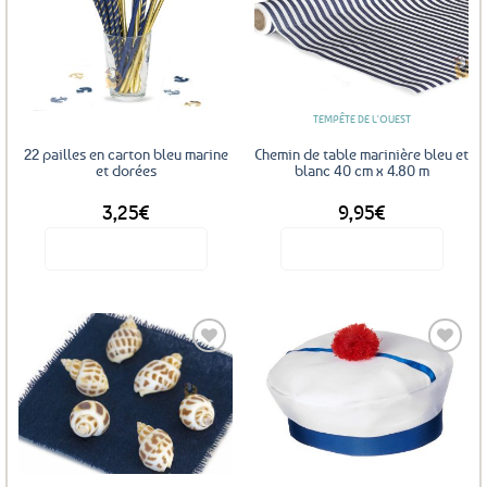
variations.
Les
Ajouter
Ajouter
options
aux
aux
favoris
favoris
peuvent
être
TEMPÊTE DE L'OUEST
choisies
sur
22 pailles en carton bleu marine
Chemin de table marinière bleu et
la
et dorées
blanc 40 cm x 4.80 m
page
3,25
€
9,95
€
du
produit
Voir le produit
Voir le produit
Ajouter
Ajouter
aux
aux
favoris
favoris