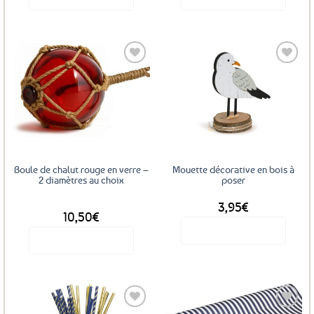
Ajouter
Ajouter
aux
aux
favoris
favoris
Boule de chalut rouge en verre –
Mouette décorative en bois à
2 diamètres au choix
poser
3,95
€
DÈS
10,50
€
Voir le produit
Voir le produit
Ce
produit
a
plusieurs