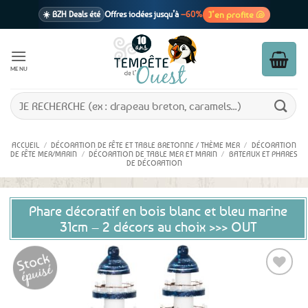
Passer
J’en profite 🐚
☀️ BZH Deals été
Offres iodées jusqu’à
–60%
au
contenu
🩷 CADEAU !
1 cadeau offert
dès 39€ d’achats
Voir cond. 🎁
MENU
📦 Livraison
En point relais dès
3,95€
seulement
Voir cond. 🚚
Recherche
pour :
ACCUEIL
/
DÉCORATION DE FÊTE ET TABLE BRETONNE / THÈME MER
/
DÉCORATION
DE FÊTE MER/MARIN
/
DÉCORATION DE TABLE MER ET MARIN
/
BATEAUX ET PHARES
DE DÉCORATION
Phare décoratif en bois blanc et bleu marine
31cm – 2 décors au choix >>> OUT