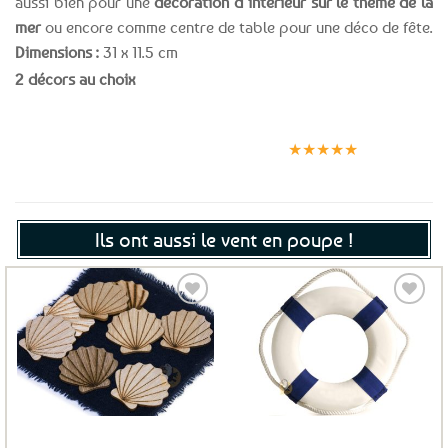
aussi bien pour une
décoration d’intérieur sur le thème de la
mer
ou encore comme centre de table pour une déco de fête.
Dimensions :
31 x 11.5 cm
2 décors au choix
Expédition le
Clients
Paiement
jour même
satisfaits
sécurisé
★★★★★
(voir conditions)
Ils ont aussi le vent en poupe !
Ajouter
Ajouter
aux
aux
favoris
favoris