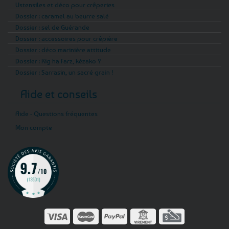
Ustensiles et déco pour crêperies
Dossier : caramel au beurre salé
Dossier : sel de Guérande
Dossier : accessoires pour crêpière
Dossier : déco marinière attitude
Dossier : Kig ha Farz, kézako ?
Dossier : Sarrasin, un sacré grain !
Aide et conseils
Aide - Questions fréquentes
Mon compte