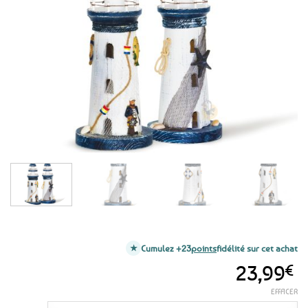
Ajouter
aux
favoris
Cumulez +23
points
fidélité sur cet achat
23,99
€
EFFACER