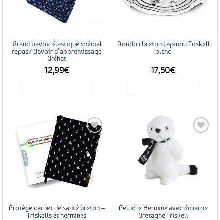
favoris
favoris
peuvent
peuvent
être
être
choisies
choisies
sur
sur
Grand bavoir élastiqué spécial
Doudou breton Lapinou Triskell
la
la
repas / Bavoir d’apprentissage
blanc
Bréhat
page
page
12,99
€
17,50
€
du
du
produit
produit
Voir le produit
Voir le produit
Ajouter
Ajouter
aux
aux
favoris
favoris
Protège carnet de santé breton –
Peluche Hermine avec écharpe
Triskells et hermines
Bretagne Triskell