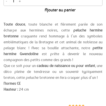
Ajouter au panier
Toute douce
, toute blanche et fièrement parée de son
écharpe aux hermines noires, cette
peluche hermine
bretonne
craquante rend hommage à l’un des symboles
emblématiques de la Bretagne et cet animal de noblesse au
pelage blanc ! Avec sa bouille attachante, notre
petite
hermine Gwendoline
est prête à devenir le nouveau
compagnon des petits comme des grands !
Que ce soit pour un
cadeau de naissance ou pour enfant
, une
déco pleine de tendresse ou un souvenir typiquement
breton, cette peluche bretonne en fera craquer plus d’un !
Normes CE
Hauteur :
24 cm
Expédition le
Clients
Paiement
jour même
satisfaits
sécurisé
★★★★★
(voir conditions)