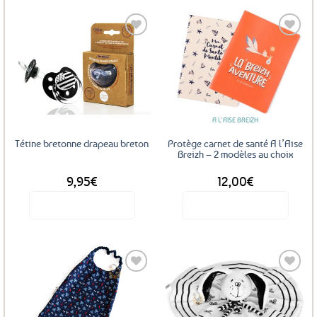
Ajouter
Ajouter
aux
aux
favoris
favoris
A L'AISE BREIZH
Tétine bretonne drapeau breton
Protège carnet de santé A l’Aise
Breizh – 2 modèles au choix
9,95
€
12,00
€
Voir le produit
Voir le produit
Ce
Ce
produit
produit
a
a
plusieurs
plusieurs
variations.
variations.
Les
Les
Ajouter
Ajouter
options
options
aux
aux