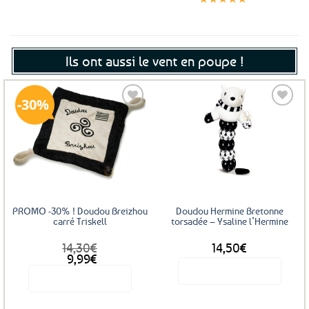
Ils ont aussi le vent en poupe !
30%
Ajouter
Ajouter
aux
aux
favoris
favoris
PROMO -30% ! Doudou Breizhou
Doudou Hermine Bretonne
carré Triskell
torsadée – Ysaline l’Hermine
14,30
€
14,50
€
Le
Le
9,99
€
prix
prix
Voir le produit
Voir le produit
initial
actuel
était :
est :
14,30€.
9,99€.