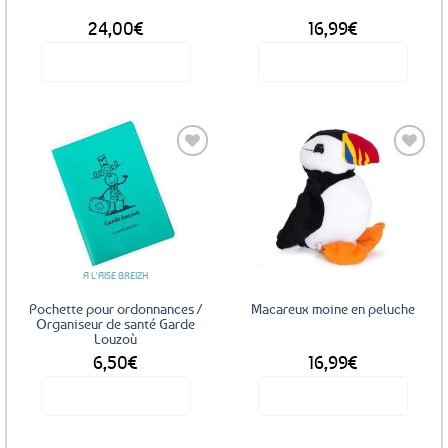
24,00
€
16,99
€
Voir le produit
Voir le produit
Ajouter
Ajouter
aux
aux
favoris
favoris
A L'AISE BREIZH
Pochette pour ordonnances /
Macareux moine en peluche
Organiseur de santé Garde
Louzoù
6,50
€
16,99
€
Voir le produit
Voir le produit