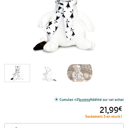
aux
favoris
Cumulez +21
points
fidélité sur cet achat
21,99
€
Seulement 3 en stock !
quantité de Peluche Hermine Bretonne - Gwendoline l'Hermine