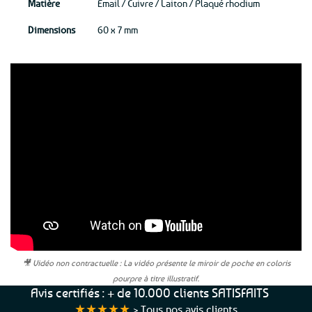
Matière
Email / Cuivre / Laiton / Plaqué rhodium
Dimensions
60 x 7 mm
🎥 Vidéo non contractuelle : La vidéo présente le miroir de poche en coloris
pourpre à titre illustratif.
Avis certifiés : + de 10.000 clients SATISFAITS
★★★★★
>
Tous nos avis clients