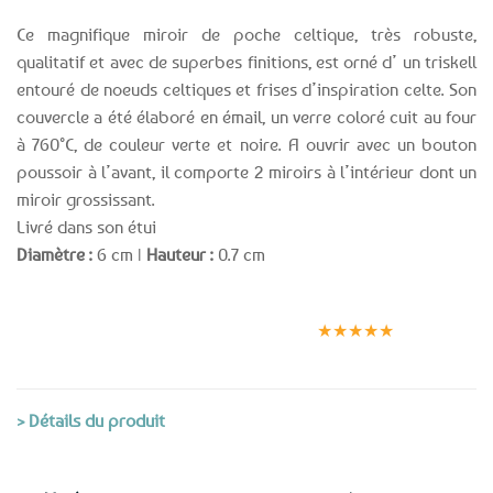
Ce magnifique miroir de poche celtique, très robuste,
qualitatif et avec de superbes finitions, est orné d’ un triskell
entouré de noeuds celtiques et frises d’inspiration celte. Son
couvercle a été élaboré en émail, un verre coloré cuit au four
à 760°C, de couleur verte et noire. A ouvrir avec un bouton
poussoir à l’avant, il comporte 2 miroirs à l’intérieur dont un
miroir grossissant.
Livré dans son étui
Diamètre :
6 cm |
Hauteur :
0.7 cm
Expédition le
Clients
Paiement
jour même
satisfaits
sécurisé
★★★★★
(voir conditions)
> Détails du produit