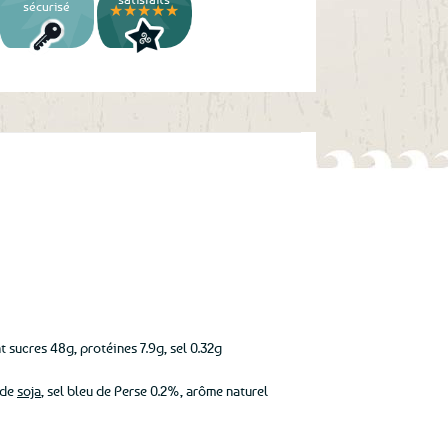
sécurisé
★★★★★
 sucres 48g, protéines 7.9g, sel 0.32g
 de
soja
, sel bleu de Perse 0.2%, arôme naturel