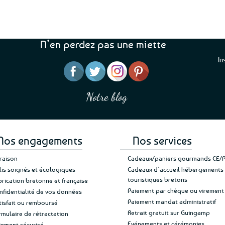
N’en perdez pas une miette
In
“J’ai mis 5 étoiles parce 
“Une boutique que je recommande pour
en mettre 6
leur sérieux, des bons et beaux produits
Notre blog
Je suis plus que satisfait
et une équipe à l’écoute :-)”
Patricia M.
de ma livraison. Ne chan
Nos engagements
Nos services
vraison
Cadeaux/paniers gourmands CE/
lis soignés et écologiques
Cadeaux d’accueil hébergements
touristiques bretons
brication bretonne et française
Paiement par chèque ou virement
nfidentialité de vos données
Paiement mandat administratif
tisfait ou remboursé
Retrait gratuit sur Guingamp
rmulaire de rétractation
Evénements et cérémonies
iement sécurisé