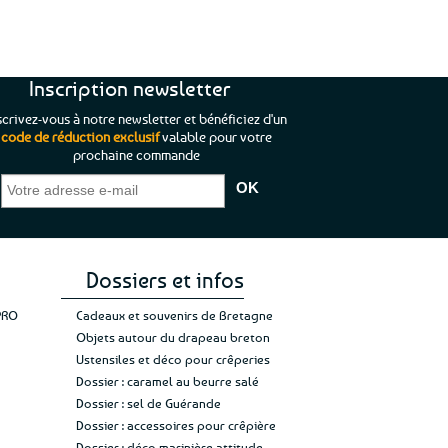
Inscription newsletter
scrivez-vous à notre newsletter et bénéficiez d'un
code de réduction exclusif
valable pour votre
prochaine commande
que je pouvais pas
“C’est agréable et tout aussi rassurant
“
 ;)
de constater qu’il n’y a pas de petite
l’oue
e de mon achat et
commande, mais un client à satisfaire.”
rapid
gez rien”
Jade C.
Guy H.
Vive 
Dossiers et infos
PRO
Cadeaux et souvenirs de Bretagne
Objets autour du drapeau breton
Ustensiles et déco pour crêperies
Dossier : caramel au beurre salé
Dossier : sel de Guérande
Dossier : accessoires pour crêpière
Dossier : déco marinière attitude