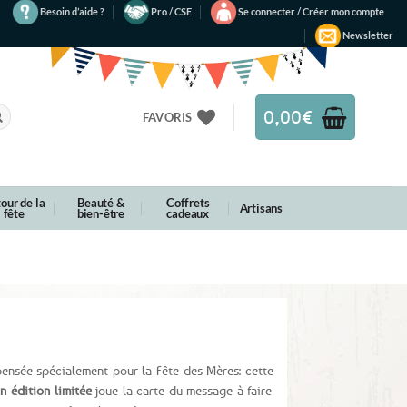
Besoin d’aide ?
Pro / CSE
Se connecter / Créer mon compte
Newsletter
0,00
€
FAVORIS
our de la
Beauté &
Coffrets
Artisans
fête
bien-être
cadeaux
0g
ensée spécialement pour la Fête des Mères: cette
n édition limitée
joue la carte du message à faire