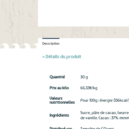
Description
> Détails du produit
Quantité
30 g
Prix au kilo
66.33€/kg
Valeurs
Pour 100g : énergie 556kcal/
nutritionnelles
Sucre, pâte de cacao, beurr
Ingrédients
de vanille. Cacao : 37% minim
Distribué par
Tempête de l’Ouest