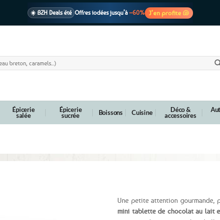
J’en profite 🐚
☀️ BZH Deals été
Offres iodées jusqu’à
–60%
🩷 CADEAU !
1 cadeau offert
dès 39€ d’achats
Voir cond. 🎁
📦 Livraison
En point relais dès
3,95€
seulement
Voir cond. 🚚
Épicerie
Épicerie
Déco &
Aut
Boissons
Cuisine
salée
sucrée
accessoires
t au lait, amandes grillées et sel bleu de Perse – 3
Une petite attention gourmande, p
mini tablette de chocolat au lait e