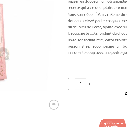
passer en douceur : un joli emballag
recette qui a de quoi plaire aux ma
Ajouter
Sous son décor “Maman Reine du Ch
aux
favoris
douceur, relevé par le croquant de
du sel bleu de Perse, ajouté avec s
Il souligne le côté fondant du choco
Avec son format mini, cette tablett
personnalisé, accompagne un bou
marquer le coup avec une petite go
quantité de Mini tablette Maman Rei
A
❤
Expédition le
Ajouter
jour même