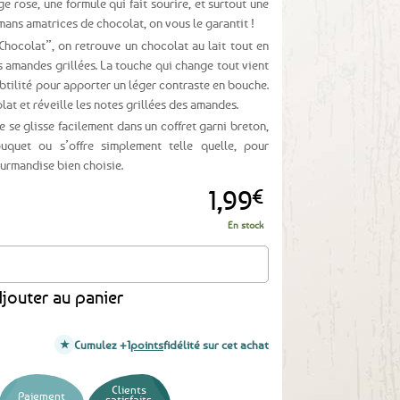
e rose, une formule qui fait sourire, et surtout une
mans amatrices de chocolat, on vous le garantit !
ocolat”, on retrouve un chocolat au lait tout en
s amandes grillées. La touche qui change tout vient
ubtilité pour apporter un léger contraste en bouche.
lat et réveille les notes grillées des amandes.
e se glisse facilement dans un coffret garni breton,
quet ou s’offre simplement telle quelle, pour
urmandise bien choisie.
1,99
€
En stock
ne chocolat au lait, amandes grillées et sel bleu de Perse - 30g
jouter au panier
Cumulez +1
points
fidélité sur cet achat
Clients
Paiement
satisfaits