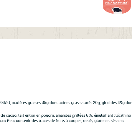
aux
(voir conditions)
favoris
2317kJ, matières grasses 36g dont acides gras saturés 20g, glucides 49g dont
e de cacao,
lait
entier en poudre,
amandes
grillées 6%, émulsifiant : lécithine
um. Peut contenir des traces de fruits à coques, oeufs, gluten et sésame.