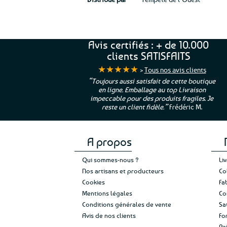
Avis certifiés : + de 10.000
clients SATISFAITS
★★★★★
>
Tous nos avis clients
ur. La Bretagne à
“Toujours aussi satisfait de cette boutique
en ligne. Emballage au top Livraison
 moi qui suis si loin
impeccable pour des produits fragiles. Je
e”
Cathy P.
reste un client fidèle.”
Frédéric M.
A propos
Qui sommes-nous ?
Li
Nos artisans et producteurs
Co
Cookies
Fa
Mentions légales
Co
Conditions générales de vente
Sa
Avis de nos clients
Fo
Pa