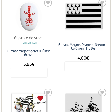
Ajouter
Ajouter
aux
aux
favoris
favoris
Rupture de stock
A L'AISE BREIZH
Aimant Magnet Drapeau Breton –
Le Gwenn Ha Du
Aimant magnet galet A l’Aise
Breizh
4,00
€
3,95
€
Voir le produit
Voir le produit
Ajouter
Ajouter
aux
aux