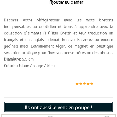
Ajouter au panier
Décorez votre réfrigérateur avec les mots bretons
indispensables au quotidien et bons à apprendre avec la
collection d’aimants A l’Aise Breizh et leur traduction en
français et en anglais : demat, kenavo, karantez ou encore
yec’hed mad. Extrêmement léger, ce magnet en plastique
sera bien pratique pour fixer vos pense-bêtes ou des photos.
Diamètre:
5.5 cm
Coloris :
blanc / rouge / bleu
Expédition le
Clients
Paiement
jour même
satisfaits
sécurisé
★★★★★
(voir conditions)
Ils ont aussi le vent en poupe !