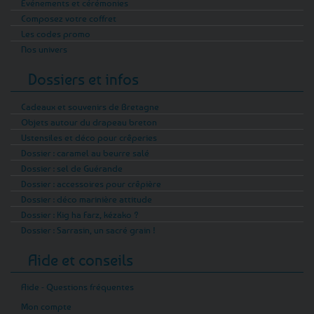
Evénements et cérémonies
Composez votre coffret
Les codes promo
Nos univers
Dossiers et infos
Cadeaux et souvenirs de Bretagne
Objets autour du drapeau breton
Ustensiles et déco pour crêperies
Dossier : caramel au beurre salé
Dossier : sel de Guérande
Dossier : accessoires pour crêpière
Dossier : déco marinière attitude
Dossier : Kig ha Farz, kézako ?
Dossier : Sarrasin, un sacré grain !
Aide et conseils
Aide - Questions fréquentes
Mon compte