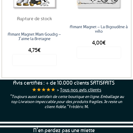
favoris
favoris
Rupture de stock
Aimant Magnet – La Bigoudène à
vélo
Aimant Magnet Mam Goudig –
J’aime la Bretagne
4,00
€
4,75
€
Voir le produit
Voir le produit
Avis certifiés : + de 10.000 clients SATISFAITS
★★★★★
>
Tous nos avis clients
“Toujours aussi satisfait de cette boutique en ligne. Emballage au
top Livraison impeccable pour des produits fragiles. Je reste un
client fidèle.”
Frédéric M.
N’en perdez pas une miette