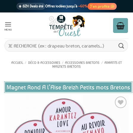
Passer
J’en profite 🐚
☀️ BZH Deals été
Offres iodées jusqu’à
–60%
au
contenu
🩷 CADEAU !
1 cadeau offert
dès 39€ d’achats
Voir cond. 🎁
MENU
📦 Livraison
En point relais dès
3,95€
seulement
Voir cond. 🚚
Recherche
pour :
ACCUEIL
/
DÉCO & ACCESSOIRES
/
ACCESSOIRES BRETONS
/
AIMANTS ET
MAGNETS BRETONS
Magnet Rond A l’Aise Breizh Petits mots Bretons
Ajouter
aux