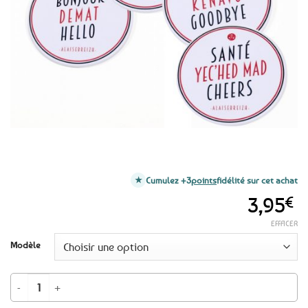
favoris
Cumulez +3
points
fidélité sur cet achat
3,95
€
EFFACER
Modèle
quantité de Magnet Rond A l'Aise Breizh Petits mots Bretons