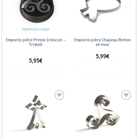
Ajouter
Ajouter
aux
aux
favoris
favoris
TEMPÊTE DE L'OUEST
Emporte-pièce Presse à biscuit –
Emporte-pièce Chapeau Breton
Triskell
en inox
5,99
€
DÈS
5,95
€
Voir le produit
Voir le produit
Ce
produit
a
plusieurs
variations.
Les
Ajouter
Ajouter
options
aux
aux
favoris
favoris
peuvent
être