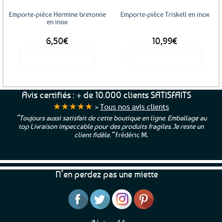
choisies
sur
Emporte-pièce Hermine bretonne
Emporte-pièce Triskell en inox
la
en inox
page
6,50
€
10,99
€
du
produit
Voir le produit
Voir le produit
Avis certifiés : + de 10.000 clients SATISFAITS
★★★★★
>
Tous nos avis clients
“Toujours aussi satisfait de cette boutique en ligne. Emballage au
top Livraison impeccable pour des produits fragiles. Je reste un
client fidèle.”
Frédéric M.
N’en perdez pas une miette