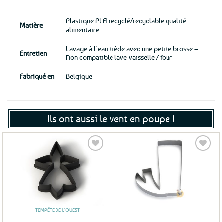
Plastique PLA recyclé/recyclable qualité
Matière
alimentaire
Lavage à l’eau tiède avec une petite brosse –
Entretien
Non compatible lave-vaisselle / four
Fabriqué en
Belgique
Ils ont aussi le vent en poupe !
Ajouter
Ajouter
aux
aux
favoris
favoris
TEMPÊTE DE L'OUEST