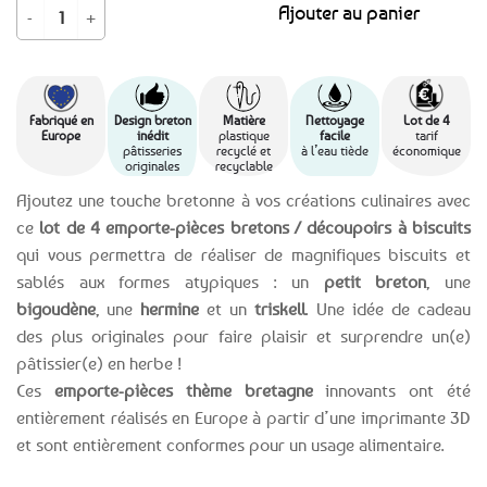
quantité de PROMO -20% ! Lot 4 petits emporte-pièces Bretagne
Ajouter au panier
était :
est :
24,90€.
19,99€.
Fabriqué en
Design breton
Matière
Nettoyage
Lot de 4
Europe
inédit
plastique
facile
tarif
pâtisseries
recyclé et
à l’eau tiède
économique
originales
recyclable
Ajoutez une touche bretonne à vos créations culinaires avec
ce
lot de 4 emporte-pièces bretons / découpoirs à biscuits
qui vous permettra de réaliser de magnifiques biscuits et
sablés aux formes atypiques : un
petit breton
, une
bigoudène
, une
hermine
et un
triskell
. Une idée de cadeau
des plus originales pour faire plaisir et surprendre un(e)
pâtissier(e) en herbe !
Ces
emporte-pièces thème bretagne
innovants ont été
entièrement réalisés en Europe à partir d’une imprimante 3D
et sont entièrement conformes pour un usage alimentaire.