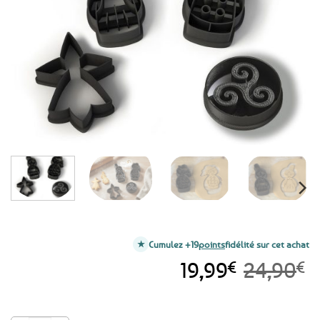
aux
favoris
Cumulez +19
points
fidélité sur cet achat
Le
Le
19,99
€
24,90
€
prix
prix
initial
actuel