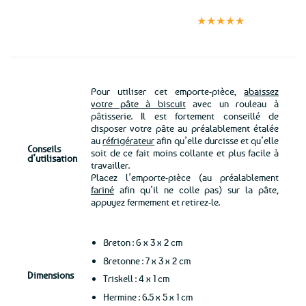
Expédition le
Clients
Paiement
jour même
satisfaits
sécurisé
★★★★★
(voir conditions)
Pour utiliser cet emporte-pièce,
abaissez
votre pâte à biscuit
avec un rouleau à
pâtisserie. Il est fortement conseillé de
disposer votre pâte au préalablement étalée
au
réfrigérateur
afin qu’elle durcisse et qu’elle
Conseils
soit de ce fait moins collante et plus facile à
d’utilisation
travailler.
Placez l’emporte-pièce (au préalablement
fariné
afin qu’il ne colle pas) sur la pâte,
appuyez fermement et retirez-le.
Breton : 6 x 3 x 2 cm
Bretonne : 7 x 3 x 2 cm
Dimensions
Triskell : 4 x 1 cm
Hermine : 6.5 x 5 x 1 cm