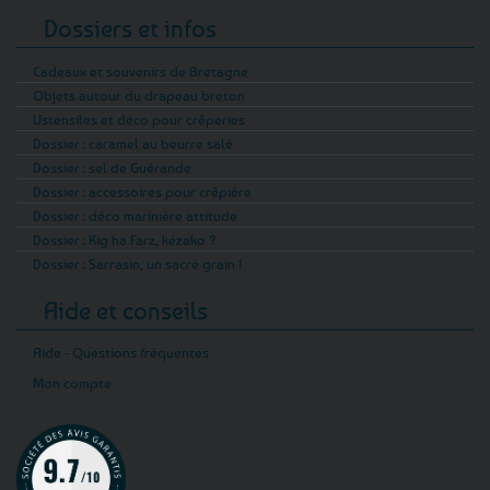
Dossiers et infos
Cadeaux et souvenirs de Bretagne
Objets autour du drapeau breton
Ustensiles et déco pour crêperies
Dossier : caramel au beurre salé
Dossier : sel de Guérande
Dossier : accessoires pour crêpière
Dossier : déco marinière attitude
Dossier : Kig ha Farz, kézako ?
Dossier : Sarrasin, un sacré grain !
Aide et conseils
Aide - Questions fréquentes
Mon compte