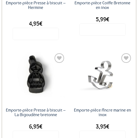
Emporte-pièce Presse à biscuit –
Emporte-pièce Coiffe Bretonne
Hermine
en inox
5,99
€
DÈS
4,95
€
Voir le produit
Voir le produit
Ce
produit
a
plusieurs
variations.
Les
Ajouter
Ajouter
options
aux
aux
favoris
favoris
peuvent
être
choisies
sur
Emporte-pièce Presse à biscuit –
Emporte-pièce Ancre marine en
la
La Bigoudène bretonne
inox
page
6,95
€
3,95
€
du
produit
Voir le produit
Voir le produit