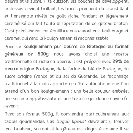
beurre et le sucre. À la cuisson, les couches se développent,
le dessus devient brillant, les bords prennent du croustillant
et l’ensemble révèle ce goût riche, fondant et légèrement
caramélisé qui fait toute la réputation de ce gâteau breton.
C’est précisément cet équilibre entre moelleux, feuilletage et
caramel qui rend le kouign-amann si reconnaissable.
Pour ce
kouign-amann pur beurre de Bretagne au format
généreux de 500g
, nous avons choisi une recette
traditionnelle et riche en beurre. Il est préparé avec
29% de
beurre origine Bretagne
, de la farine de blé de Bretagne, du
sucre origine France et du sel de Guérande. Le façonnage
traditionnel à la main apporte ce côté authentique que l’on
attend d’un bon kouign-amann : une belle couleur ambrée,
une surface appétissante et une texture qui donne envie d’y
revenir.
Avec son format 500g, il conviendra particulièrement aux
tables gourmandes. Les
begoù lipous*
devraient y trouver
leur bonheur, surtout si le gâteau est dégusté comme il se