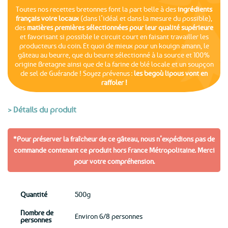
Toutes nos recettes bretonnes font la part belle à des
ingrédients
français voire locaux
(dans l’idéal et dans la mesure du possible),
des
matières premières sélectionnées pour leur qualité supérieure
et favorisant si possible le circuit court en faisant travailler les
producteurs du coin. Et quoi de mieux pour un kouign amann, le
gâteau au beurre, que du beurre sélectionné à la source et 100%
origine Bretagne ainsi que de la farine de blé locale et un soupçon
de sel de Guérande ! Soyez prévenus :
les begoù lipous vont en
raffoler !
> Détails du produit
*Pour préserver la fraîcheur de ce gâteau, nous n’expédions pas de
commande contenant ce produit hors France Métropolitaine. Merci
pour votre compréhension.
Quantité
500g
Nombre de
Environ 6/8 personnes
personnes