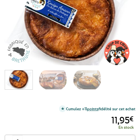
aux
favoris
Cumulez +11
points
fidélité sur cet achat
11,95
€
En stock
quantité de Kouign Amann Breton pur beurre de Bretagne - Format génér