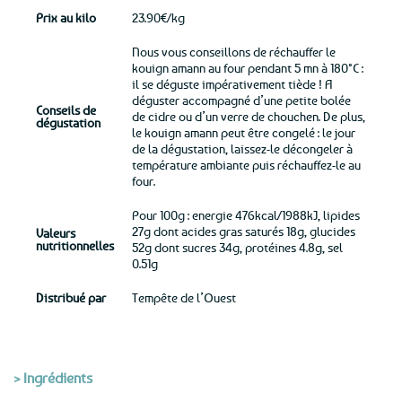
Prix au kilo
23.90€/kg
Nous vous conseillons de réchauffer le
kouign amann au four pendant 5 mn à 180°C :
il se déguste impérativement tiède ! A
déguster accompagné d’une petite bolée
Conseils de
de cidre ou d’un verre de chouchen. De plus,
dégustation
le kouign amann peut être congelé : le jour
de la dégustation, laissez-le décongeler à
température ambiante puis réchauffez-le au
four.
Pour 100g : energie 476kcal/1988kJ, lipides
27g dont acides gras saturés 18g, glucides
Valeurs
nutritionnelles
52g dont sucres 34g, protéines 4.8g, sel
0.51g
Distribué par
Tempête de l’Ouest
> Ingrédients