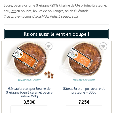
Sucre,
beurre
origine Bretagne (29%), farine de
blé
origine Bretagne,
eau,
lait
en poudre, levure de boulanger, sel de Guérande.
Traces éventuelles d’arachide, fruits à coque, soja.
Ils ont aussi le vent en poupe !
Ajouter
Ajouter
aux
aux
favoris
favoris
TEMPÊTE DE L'OUEST
TEMPÊTE DE L'OUEST
Gâteau breton pur beurre de
Gâteau breton pur beurre de
Bretagne fourré caramel beurre
Bretagne – 300g
salé – 350g
8,50
€
7,25
€
Voir le produit
Voir le produit