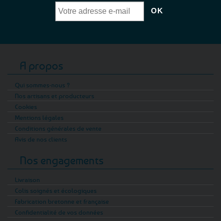
A propos
Qui sommes-nous ?
Nos artisans et producteurs
Cookies
Mentions légales
Conditions générales de vente
Avis de nos clients
Nos engagements
Livraison
Colis soignés et écologiques
Fabrication bretonne et française
Confidentialité de vos données