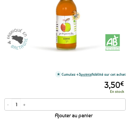
favoris
Cumulez +3
points
fidélité sur cet achat
3,50
€
En stock
quantité de Jus de pommes de Bretagne BIO – 33cl
Ajouter au panier