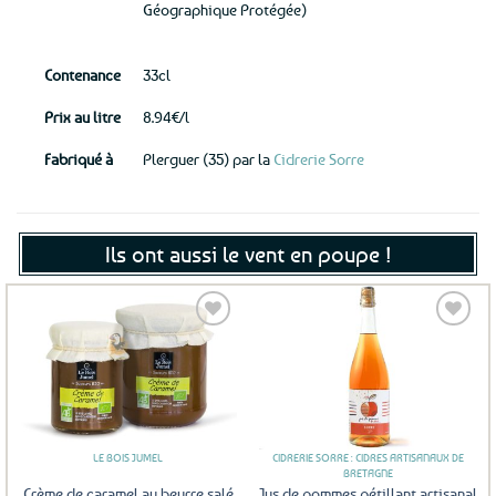
Géographique Protégée)
Contenance
33cl
Prix au litre
8.94€/l
Fabriqué à
Plerguer (35) par la
Cidrerie Sorre
Ils ont aussi le vent en poupe !
Ajouter
Ajouter
aux
aux
favoris
favoris
LE BOIS JUMEL
CIDRERIE SORRE : CIDRES ARTISANAUX DE
BRETAGNE
Crème de caramel au beurre salé
Jus de pommes pétillant artisanal