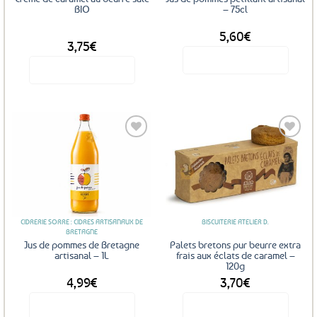
BIO
– 75cl
5,60
€
DÈS
3,75
€
Voir le produit
Voir le produit
Ce
produit
a
plusieurs
variations.
Les
Ajouter
Ajouter
options
aux
aux
favoris
favoris
peuvent
être
CIDRERIE SORRE : CIDRES ARTISANAUX DE
BISCUITERIE ATELIER D.
choisies
BRETAGNE
sur
Jus de pommes de Bretagne
Palets bretons pur beurre extra
la
artisanal – 1L
frais aux éclats de caramel –
120g
page
4,99
€
3,70
€
du
produit
Voir le produit
Voir le produit