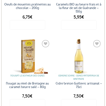
sur
Oeufs de mouettes pralinettes au
Caramels BIO au beurre frais et à
la
chocolat – 200g
la fleur de sel de Guérande –
150g
page
6,75
€
5,95
€
du
produit
Voir le produit
Voir le produit
Ajouter
Ajouter
aux
aux
favoris
favoris
NOUGAT LE BONHEUR DES OGRES
CIDRERIE SORRE : CIDRES ARTISANAUX DE
BRETAGNE
Nougat au miel de Bretagne au
Cidre breton Guillevic artisanal –
caramel beurre salé – 80g
75cl
7,50
€
7,50
€
Voir le produit
Voir le produit