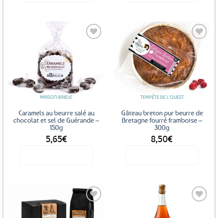
Ajouter
Ajouter
aux
aux
favoris
favoris
MAISON BRIEUC
TEMPÊTE DE L'OUEST
Caramels au beurre salé au
Gâteau breton pur beurre de
chocolat et sel de Guérande –
Bretagne fourré framboise –
150g
300g
5,65
€
8,50
€
Voir le produit
Voir le produit