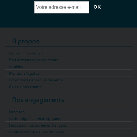
A propos
Qui sommes-nous ?
Nos artisans et producteurs
Cookies
Mentions légales
Conditions générales de vente
Avis de nos clients
Nos engagements
Livraison
Colis soignés et écologiques
Fabrication bretonne et française
Confidentialité de vos données