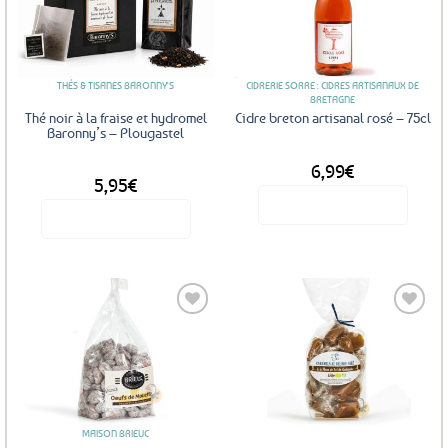
Ajouter
Ajouter
aux
aux
favoris
favoris
THÉS & TISANES BARONNY'S
CIDRERIE SORRE : CIDRES ARTISANAUX DE
BRETAGNE
Thé noir à la fraise et hydromel
Cidre breton artisanal rosé – 75cl
Baronny’s – Plougastel
6,99
€
DÈS
5,95
€
Voir le produit
Voir le produit
Ce
produit
a
plusieurs
variations.
Les
Ajouter
Ajouter
options
aux
aux
favoris
favoris
peuvent
être
MAISON BRIEUC
choisies